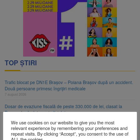
TOP ȘTIRI
Trafic blocat pe DN1E Brașov – Poiana Brașov după un accident.
Două persoane primesc îngrijiri medicale
7 august 2026
Dosar de evaziune fiscală de peste 330.000 de lei, clasat la
Brașov după plata prejudiciului
7 august 2026
We use cookies on our website to give you the most
relevant experience by remembering your preferences and
Primăria Brașov amenință cu sistarea plăților către Brai-Cata și
repeat visits. By clicking “Accept”, you consent to the use of
Comprest. Motivul: platforme de gunoi neigienizate
ALL the cookies.