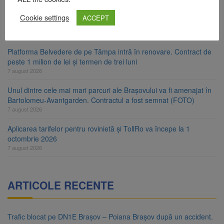
7 august 2026
Cookie settings
ACCEPT
Clădirile Duplex de lângă Piața Star din Brașov au fost demolate
7 august 2026
Platforma Belvedere de pe Tâmpa intră în renovare. Contract de
peste 1 milion de lei și termen de trei luni
7 august 2026
Unul dintre cele mai mari parcuri ale Brașovului va fi amenajat în
Bartolomeu-Avantgarden. Contractul a fost semnat (FOTO)
7 august 2026
Aplicarea tarifelor pentru rovinietă și TollRo va începe la 1
octombrie 2026
7 august 2026
ARTICOLE RECENTE
Trafic blocat pe DN1E Brașov – Poiana Brașov după un accident.