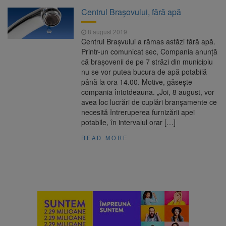
Clădirile Duplex de lângă
7 august 2026
Centrul Brașovului, fără apă
Piața Star din Brașov au fost demolate
8 august 2019
Centrul Brașvului a rămas astăzi fără apă.
Platforma Belvedere de pe
7 august 2026
Printr-un comunicat sec, Compania anunță
Tâmpa intră în renovare. Contract de peste 1
că brașovenii de pe 7 străzi din municipiu
milion de lei și termen de trei luni
nu se vor putea bucura de apă potabilă
până la ora 14.00. Motive, găsește
Unul dintre cele mai mari
7 august 2026
compania întotdeauna. „Joi, 8 august, vor
parcuri ale Brașovului va fi amenajat în
avea loc lucrări de cuplări branșamente ce
Bartolomeu-Avantgarden. Contractul a fost
necesită întreruperea furnizării apei
semnat (FOTO)
potabile, în intervalul orar […]
Trafic blocat pe DN1E Brașov
7 august 2026
– Poiana Brașov după un accident. Două
READ MORE
persoane primesc îngrijiri medicale