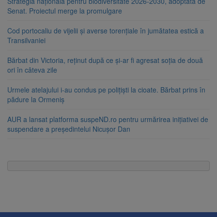
Strategia națională pentru biodiversitate 2026-2030, adoptată de
Senat. Proiectul merge la promulgare
Cod portocaliu de vijelii și averse torențiale în jumătatea estică a
Transilvaniei
Bărbat din Victoria, reținut după ce și-ar fi agresat soția de două
ori în câteva zile
Urmele atelajului i-au condus pe polițiști la cioate. Bărbat prins în
pădure la Ormeniș
AUR a lansat platforma suspeND.ro pentru urmărirea inițiativei de
suspendare a președintelui Nicușor Dan