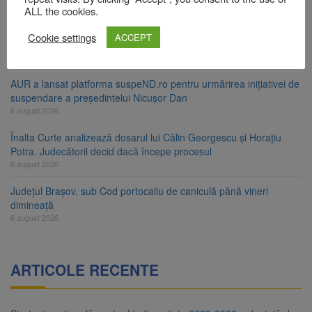
6 august 2026
ALL the cookies.
Urmele atelajului i-au condus pe polițiști la cioate. Bărbat prins în
Cookie settings
ACCEPT
pădure la Ormeniș
6 august 2026
AUR a lansat platforma suspeND.ro pentru urmărirea inițiativei de
suspendare a președintelui Nicușor Dan
6 august 2026
Înalta Curte analizează dosarul lui Călin Georgescu și Horațiu
Potra. Judecătorii decid dacă începe procesul
6 august 2026
Județul Brașov, sub Cod portocaliu de caniculă până vineri
dimineață
6 august 2026
ARTICOLE RECENTE