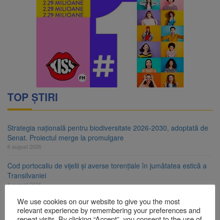
TOP ȘTIRI
Strategia națională pentru biodiversitate 2026-2030, adoptată de
Senat. Proiectul merge la promulgare
6 august 2026
Cod portocaliu de vijelii și averse torențiale în jumătatea estică a
Transilvaniei
6 august 2026
We use cookies on our website to give you the most
Bărbat din Victoria, reținut după ce și-ar fi agresat soția de două
relevant experience by remembering your preferences and
ori în câteva zile
repeat visits. By clicking “Accept”, you consent to the use of