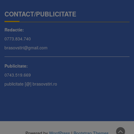
CONTACT/PUBLICITATE
Redactie:
0773.834.740
brasovstiri@gmail.com
Publicitate:
0743.519.669
publicitate [@] brasovstiri.ro
Powered by
WordPress
|
Bootstrap Themes