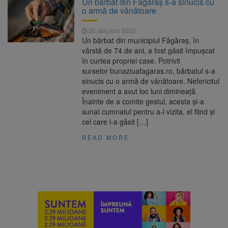
Un bărbat din Făgăraș s-a sinucis cu
Ormeniș
o armă de vânătoare
AUR a lansat platforma
6 august 2026
suspeND.ro pentru urmărirea inițiativei de
20 ianuarie 2023
suspendare a președintelui Nicușor Dan
Un bărbat din municipiul Făgăraș, în
Înalta Curte analizează
6 august 2026
vârstă de 74 de ani, a fost găsit împușcat
dosarul lui Călin Georgescu și Horațiu Potra.
în curtea propriei case. Potrivit
Judecătorii decid dacă începe procesul
surselor bunaziuafagaras.ro, bărbatul s-a
Strategia națională pentru
6 august 2026
sinucis cu o armă de vânătoare. Nefericitul
biodiversitate 2026-2030, adoptată de Senat.
eveniment a avut loc luni dimineață.
Proiectul merge la promulgare
Înainte de a comite gestul, acesta și-a
sunat cumnatul pentru a-l vizita, el fiind și
cel care l-a găsit […]
READ MORE