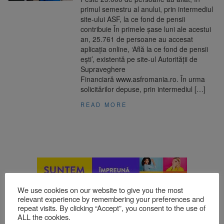
primul semestru al anului, prin intermediul
site-ului ASF, la ce fond de pensii
contribuie În primele şase luni ale acestui
an, 25.761 de persoane au accesat
aplicaţia online, ‘Află la ce fond de pensii
eşti’, existentă pe site-ul Autorităţii de
Supraveghere
Financiară www.asfromania.ro. În urma
solicitărilor depuse, prin intermediul […]
READ MORE
We use cookies on our website to give you the most
relevant experience by remembering your preferences and
repeat visits. By clicking “Accept”, you consent to the use of
ALL the cookies.