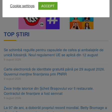
Cookie settings
ACCEPT
TOP ȘTIRI
Se schimbă regulile pentru capsulele de cafea și ambalajele de
unică folosință. Noul regulament UE se aplică din 12 august
9 august 2026
Carte electronică de identitate gratuită până pe 29 august 2026.
Guvernul menține finanțarea prin PNRR
9 august 2026
Zece troițe istorice din Șcheii Brașovului vor fi restaurate.
Contractul de finanțare a fost semnat
9 august 2026
La 97 de ani, a doborât propriul record mondial. Betty Bromage a