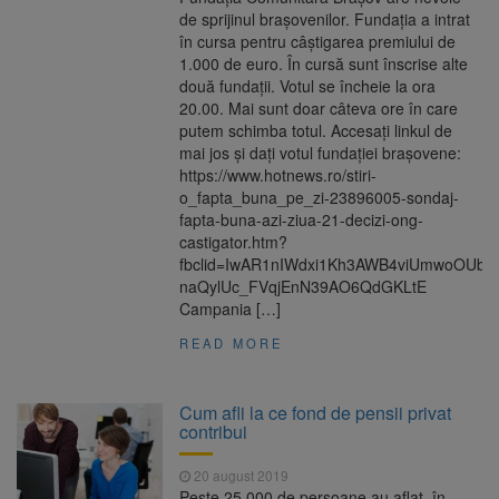
de sprijinul brașovenilor. Fundația a intrat
în cursa pentru câștigarea premiului de
1.000 de euro. În cursă sunt înscrise alte
două fundații. Votul se încheie la ora
20.00. Mai sunt doar câteva ore în care
putem schimba totul. Accesați linkul de
mai jos și dați votul fundației brașovene:
https://www.hotnews.ro/stiri-
o_fapta_buna_pe_zi-23896005-sondaj-
fapta-buna-azi-ziua-21-decizi-ong-
castigator.htm?
fbclid=IwAR1nIWdxi1Kh3AWB4viUmwoOUbL
naQylUc_FVqjEnN39AO6QdGKLtE
Campania […]
READ MORE
Cum afli la ce fond de pensii privat
contribui
20 august 2019
Peste 25.000 de persoane au aflat, în