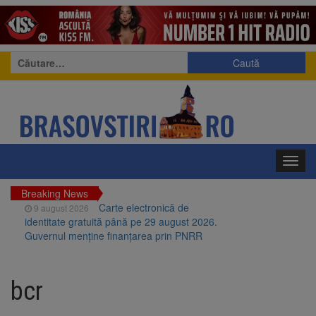
Caută
după:
Toggl
navig
Breaking News
Carte electronică de
9 august 2026
identitate gratuită până pe 29 august 2026.
Guvernul menține finanțarea prin PNRR
Zece troițe istorice din Șcheii
9 august 2026
Brașovului vor fi restaurate. Contractul de
bcr
finanțare a fost semnat