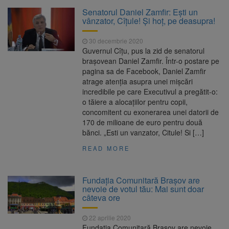
La 97 de ani, a doborât
9 august 2026
Senatorul Daniel Zamfir: Ești un
propriul record mondial. Betty Bromage a
vânzator, Cîțule! Și hoț, pe deasupra!
zburat din nou pe aripa unui avion
30 decembrie 2020
Avocații fraților Andrew și
9 august 2026
Guvernul Cîțu, pus la zid de senatorul
Tristan Tate cer eliberarea lor pe cauțiune în
brașovean Daniel Zamfir. Într-o postare pe
SUA
pagina sa de Facebook, Daniel Zamfir
atrage atenția asupra unei mișcări
Se schimbă examenul de
8 august 2026
incredibile pe care Executivul a pregătit-o:
medic specialist. Subiecte unice în toată țara,
o tăiere a alocațiilor pentru copii,
aceeași oră și același barem
concomitent cu exonerarea unei datorii de
170 de milioane de euro pentru două
Se schimbă regulile pentru
9 august 2026
bănci. „Esti un vanzator, Citule! Si […]
capsulele de cafea și ambalajele de unică
folosință. Noul regulament UE se aplică din 12
READ MORE
august
Fundația Comunitară Brașov are
nevoie de votul tău: Mai sunt doar
câteva ore
22 aprilie 2020
Fundația Comunitară Brașov are nevoie