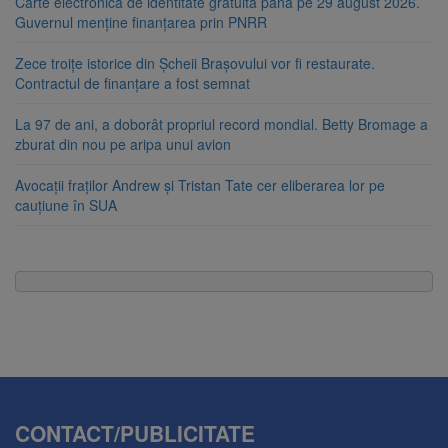
Carte electronică de identitate gratuită până pe 29 august 2026.
Guvernul menține finanțarea prin PNRR
Zece troițe istorice din Șcheii Brașovului vor fi restaurate.
Contractul de finanțare a fost semnat
La 97 de ani, a doborât propriul record mondial. Betty Bromage a
zburat din nou pe aripa unui avion
Avocații fraților Andrew și Tristan Tate cer eliberarea lor pe
cauțiune în SUA
CONTACT/PUBLICITATE