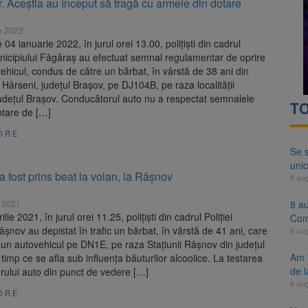
lor. Aceștia au început să tragă cu armele din dotare
ocat pe DN1E Brașov – Poiana Brașov după un accident. Două persoane p
e 2022
ă examenul de medic specialist. Subiecte unice în toată țara, aceeași 
 04 ianuarie 2022, în jurul orei 13.00, polițiști din cadrul
unicipiului Făgăraș au efectuat semnal regulamentar de oprire
ehicul, condus de către un bărbat, în vârstă de 38 ani din
a Hârseni, județul Brașov, pe DJ104B, pe raza localității
udețul Brașov. Conducătorul auto nu a respectat semnalele
TO
tare de […]
ORE
Se 
unic
a fost prins beat la volan, la Râșnov
8 au
e 2021
8 a
rilie 2021, în jurul orei 11.25, polițiști din cadrul Poliției
Com
Râșnov au depistat în trafic un bărbat, în vârstă de 41 ani, care
8 au
un autovehicul pe DN1E, pe raza Stațiunii Râșnov din județul
Am 
 timp ce se afla sub influența băuturilor alcoolice. La testarea
de l
rului auto din punct de vedere […]
8 au
ORE