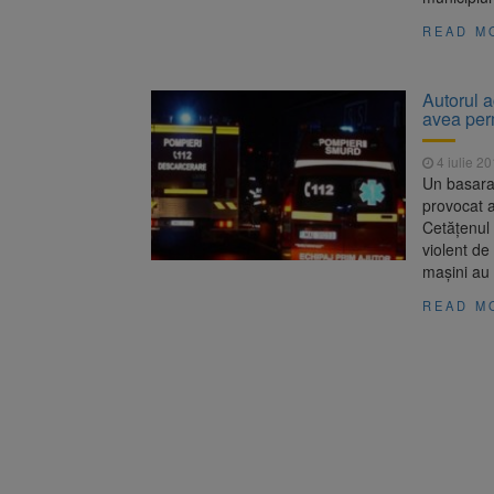
READ M
Autorul a
avea per
4 iulie 2
Un basara
provocat a
Cetățenul 
violent de
mașini au 
READ M