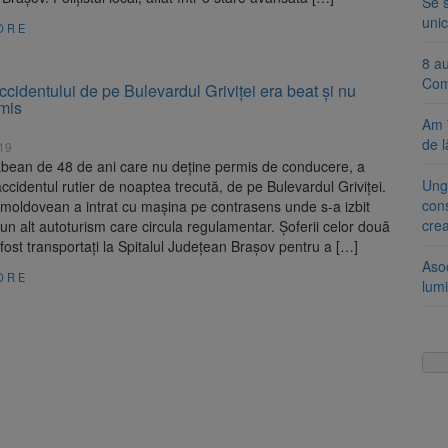
Se 
unic
ORE
8 a
Com
ccidentului de pe Bulevardul Griviței era beat și nu
mis
Am 
de l
019
bean de 48 de ani care nu deține permis de conducere, a
Ung
ccidentul rutier de noaptea trecută, de pe Bulevardul Griviței.
cons
moldovean a intrat cu mașina pe contrasens unde s-a izbit
cre
 un alt autoturism care circula regulamentar. Șoferii celor două
fost transportați la Spitalul Județean Brașov pentru a […]
Aso
ORE
lumi