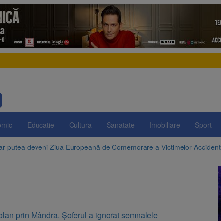
omic
Educatie
Cultura
Sanatate
Imobiliare
Sport
 ar putea deveni Ziua Europeană de Comemorare a Victimelor Acciden
t demolarea fostului complex Duplex 91, de lângă Piața Star
enunță la apelul pentru reducerea consumului de energie. Nivelul Dunăr
 Română pentru Iluminat cere reducerea luminii pe timpul nopții, nu opri
olan prin Mândra. Șoferul a ignorat semnalele