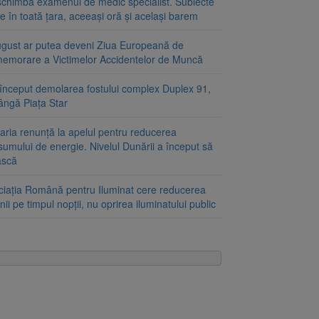
schimbă examenul de medic specialist. Subiecte
e în toată țara, aceeași oră și același barem
ugust ar putea deveni Ziua Europeană de
emorare a Victimelor Accidentelor de Muncă
început demolarea fostului complex Duplex 91,
ângă Piața Star
aria renunță la apelul pentru reducerea
umului de energie. Nivelul Dunării a început să
ască
ciația Română pentru Iluminat cere reducerea
nii pe timpul nopții, nu oprirea iluminatului public