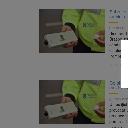
Subofițer
serviciu
9 martie 
Beat mort 
Brașov, ie
când s-a f
cu alcool 
Pompieri 
READ M
Ce alcool
cu victim
7 ianuari
Un polițis
provocat u
producerii
pentru a i
municipiul 