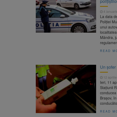
polițiști
Trafic bl
7 august 2026
medicale
4 ianuari
Se schimb
8 august 2026
La data de
Poliției M
unui autov
localitate
Mândra, j
regulamen
READ M
Un șofer 
12 aprili
Ieri, 11 ap
Stațiunii 
conducea 
Brașov, în
conducăto
READ M