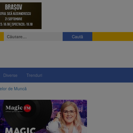
Caută
după:
Diverse
Trenduri
telor de Muncă
ii a început să crească
rea iluminatului public