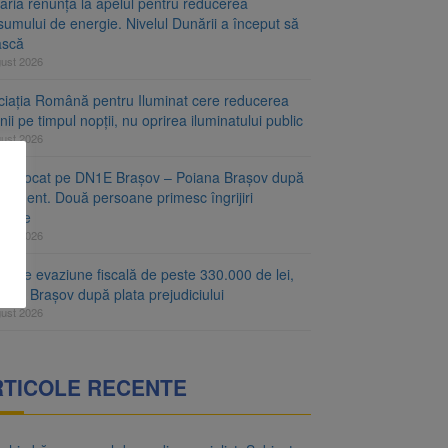
aria renunță la apelul pentru reducerea
umului de energie. Nivelul Dunării a început să
ască
gust 2026
ciația Română pentru Iluminat cere reducerea
nii pe timpul nopții, nu oprirea iluminatului public
gust 2026
fic blocat pe DN1E Brașov – Poiana Brașov după
ccident. Două persoane primesc îngrijiri
icale
gust 2026
r de evaziune fiscală de peste 330.000 de lei,
at la Brașov după plata prejudiciului
gust 2026
RTICOLE RECENTE