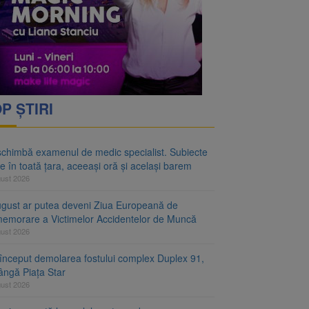
rimesc îngrijiri
oră și același barem
P ȘTIRI
schimbă examenul de medic specialist. Subiecte
e în toată țara, aceeași oră și același barem
gust 2026
ugust ar putea deveni Ziua Europeană de
emorare a Victimelor Accidentelor de Muncă
gust 2026
început demolarea fostului complex Duplex 91,
ângă Piața Star
gust 2026