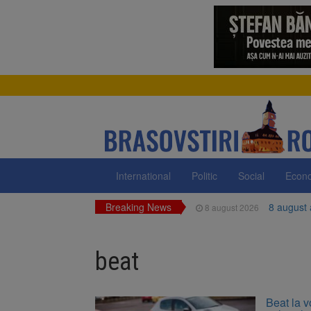
International
Politic
Social
Econ
Breaking News
8 august
8 august 2026
Am începu
8 august 2026
beat
Ungaria r
8 august 2026
Asociația
8 august 2026
Beat la v