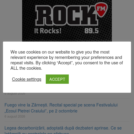
We use cookies on our website to give you the most
relevant experience by remembering your preferences and
repeat visits. By clicking “Accept”, you consent to the use of
TOP ȘTIRI
ALL the cookies.
Cookie settings
ACCEPT
Schimbarea la Față a Domnului, sărbătoare a luminii și a credinței
6 august 2026
Fuego vine la Zărnești. Recital special pe scena Festivalului
„Ecoul Pietrei Craiului”, pe 2 octombrie
6 august 2026
Legea decarbonizării, adoptată după dezbateri aprinse. Ce se
întâmplă cu centralele pe cărbune