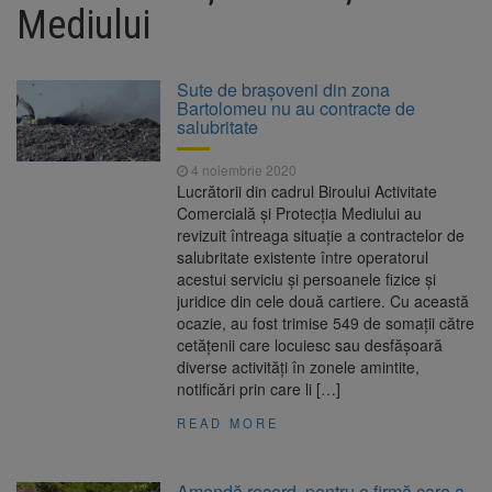
Proiectul merge la promulgare
Mediului
Artiști din SUA și Cuba vin la
6 august 2026
Brașov Jazz & Blues Festival. Ediția a 14-a
are loc între 14 și 16 august
Sute de brașoveni din zona
Uniunea Europeană acordă
6 august 2026
Bartolomeu nu au contracte de
Ucrainei încă 1,4 miliarde de euro din
salubritate
veniturile activelor rusești înghețate
Schimbarea la Față a
6 august 2026
4 noiembrie 2020
Domnului, sărbătoare a luminii și a credinței
Lucrătorii din cadrul Biroului Activitate
Comercială și Protecția Mediului au
revizuit întreaga situație a contractelor de
salubritate existente între operatorul
acestui serviciu și persoanele fizice și
juridice din cele două cartiere. Cu această
ocazie, au fost trimise 549 de somații către
cetățenii care locuiesc sau desfășoară
diverse activități în zonele amintite,
notificări prin care li […]
READ MORE
Amendă record, pentru o firmă care a