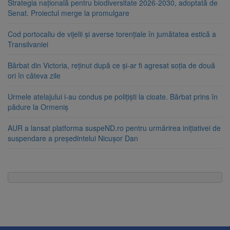
Strategia națională pentru biodiversitate 2026-2030, adoptată de
Senat. Proiectul merge la promulgare
Cod portocaliu de vijelii și averse torențiale în jumătatea estică a
Transilvaniei
Bărbat din Victoria, reținut după ce și-ar fi agresat soția de două
ori în câteva zile
Urmele atelajului i-au condus pe polițiști la cioate. Bărbat prins în
pădure la Ormeniș
AUR a lansat platforma suspeND.ro pentru urmărirea inițiativei de
suspendare a președintelui Nicușor Dan