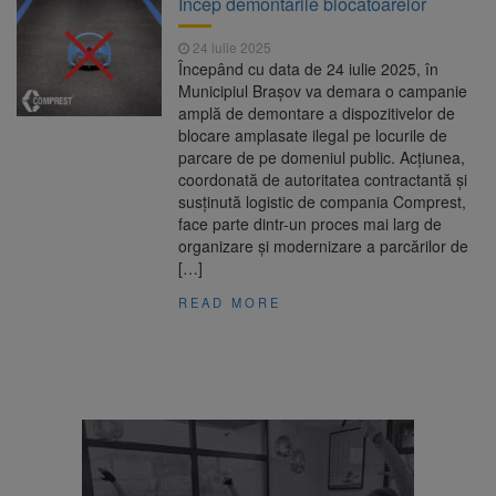
Încep demontările blocatoarelor
Ormeniș
AUR a lansat platforma
6 august 2026
24 iulie 2025
suspeND.ro pentru urmărirea inițiativei de
Începând cu data de 24 iulie 2025, în
suspendare a președintelui Nicușor Dan
Municipiul Brașov va demara o campanie
Înalta Curte analizează
6 august 2026
amplă de demontare a dispozitivelor de
dosarul lui Călin Georgescu și Horațiu Potra.
blocare amplasate ilegal pe locurile de
Judecătorii decid dacă începe procesul
parcare de pe domeniul public. Acțiunea,
Strategia națională pentru
6 august 2026
coordonată de autoritatea contractantă și
biodiversitate 2026-2030, adoptată de Senat.
susținută logistic de compania Comprest,
Proiectul merge la promulgare
face parte dintr-un proces mai larg de
organizare și modernizare a parcărilor de
[…]
READ MORE