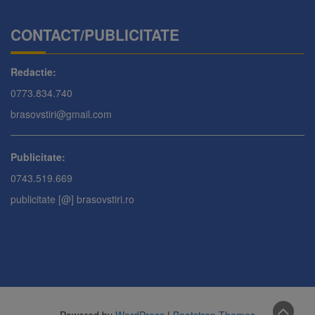
CONTACT/PUBLICITATE
Redactie:
0773.834.740
brasovstiri@gmail.com
Publicitate:
0743.519.669
publicitate [@] brasovstiri.ro