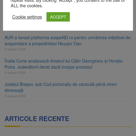
6 august 2026
ALL the cookies.
Urmele atelajului i-au condus pe polițiști la cioate. Bărbat prins în
Cookie settings
ACCEPT
pădure la Ormeniș
6 august 2026
AUR a lansat platforma suspeND.ro pentru urmărirea inițiativei de
suspendare a președintelui Nicușor Dan
6 august 2026
Înalta Curte analizează dosarul lui Călin Georgescu și Horațiu
Potra. Judecătorii decid dacă începe procesul
6 august 2026
Județul Brașov, sub Cod portocaliu de caniculă până vineri
dimineață
6 august 2026
ARTICOLE RECENTE