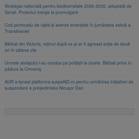
Strategia națională pentru biodiversitate 2026-2030, adoptată de
Senat. Proiectul merge la promulgare
Cod portocaliu de vijelii și averse torențiale în jumătatea estică a
Transilvaniei
Bărbat din Victoria, reținut după ce și-ar fi agresat soția de două
ori în câteva zile
Urmele atelajului i-au condus pe polițiști la cioate. Bărbat prins în
pădure la Ormeniș
AUR a lansat platforma suspeND.ro pentru urmărirea inițiativei de
suspendare a președintelui Nicușor Dan