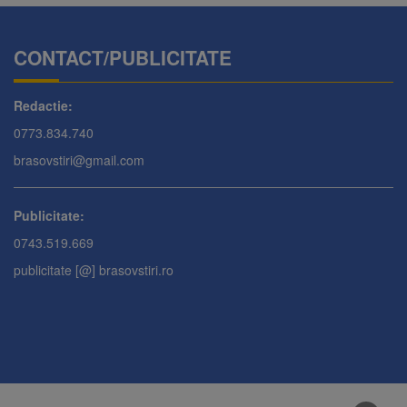
CONTACT/PUBLICITATE
Redactie:
0773.834.740
brasovstiri@gmail.com
Publicitate:
0743.519.669
publicitate [@] brasovstiri.ro