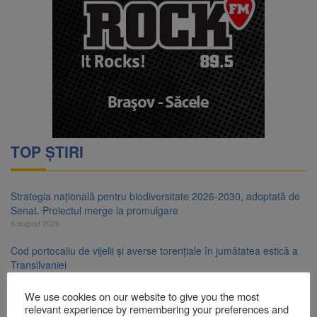
TOP ȘTIRI
Strategia națională pentru biodiversitate 2026-2030, adoptată de
Senat. Proiectul merge la promulgare
6 august 2026
Cod portocaliu de vijelii și averse torențiale în jumătatea estică a
Transilvaniei
6 august 2026
We use cookies on our website to give you the most
Bărbat din Victoria, reținut după ce și-ar fi agresat soția de două
relevant experience by remembering your preferences and