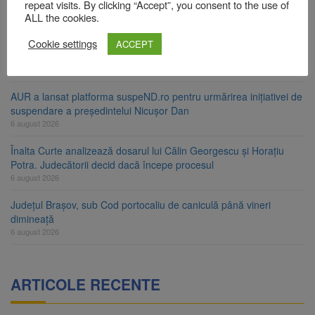
ori în câteva zile
repeat visits. By clicking “Accept”, you consent to the use of
6 august 2026
ALL the cookies.
Urmele atelajului i-au condus pe polițiști la cioate. Bărbat prins în
Cookie settings
ACCEPT
pădure la Ormeniș
6 august 2026
AUR a lansat platforma suspeND.ro pentru urmărirea inițiativei de
suspendare a președintelui Nicușor Dan
6 august 2026
Înalta Curte analizează dosarul lui Călin Georgescu și Horațiu
Potra. Judecătorii decid dacă începe procesul
6 august 2026
Județul Brașov, sub Cod portocaliu de caniculă până vineri
dimineață
6 august 2026
ARTICOLE RECENTE