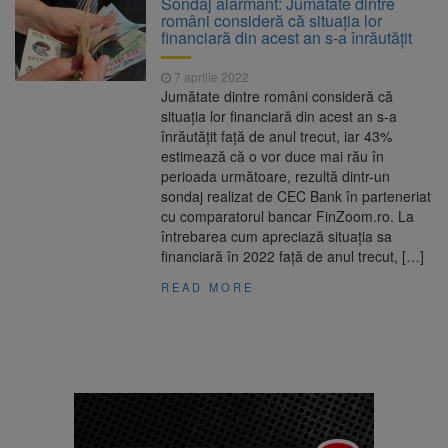
Sondaj alarmant: Jumătate dintre
Ormeniș
români consideră că situaţia lor
AUR a lansat platforma
6 august 2026
financiară din acest an s-a înrăutăţit
suspeND.ro pentru urmărirea inițiativei de
suspendare a președintelui Nicușor Dan
7 aprilie 2022
Înalta Curte analizează
6 august 2026
Jumătate dintre români consideră că
dosarul lui Călin Georgescu și Horațiu Potra.
situaţia lor financiară din acest an s-a
Judecătorii decid dacă începe procesul
înrăutăţit faţă de anul trecut, iar 43%
Strategia națională pentru
6 august 2026
estimează că o vor duce mai rău în
biodiversitate 2026-2030, adoptată de Senat.
perioada următoare, rezultă dintr-un
Proiectul merge la promulgare
sondaj realizat de CEC Bank în parteneriat
cu comparatorul bancar FinZoom.ro. La
întrebarea cum apreciază situaţia sa
financiară în 2022 faţă de anul trecut, […]
READ MORE