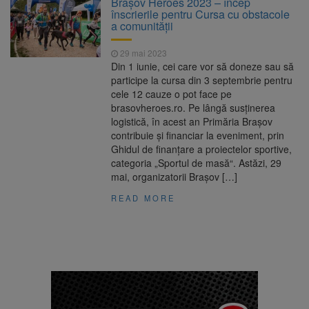
Brașov Heroes 2023 – încep
Accidentelor de Muncă
înscrierile pentru Cursa cu obstacole
Am început demolarea
8 august 2026
a comunității
fostului complex Duplex 91, de lângă Piața
Star
29 mai 2023
Ungaria renunță la apelul
8 august 2026
Din 1 iunie, cei care vor să doneze sau să
pentru reducerea consumului de energie.
participe la cursa din 3 septembrie pentru
Nivelul Dunării a început să crească
cele 12 cauze o pot face pe
La 97 de ani, a doborât
9 august 2026
brasovheroes.ro. Pe lângă susținerea
propriul record mondial. Betty Bromage a
logistică, în acest an Primăria Brașov
zburat din nou pe aripa unui avion
contribuie și financiar la eveniment, prin
Ghidul de finanțare a proiectelor sportive,
categoria „Sportul de masă“. Astăzi, 29
mai, organizatorii Brașov […]
READ MORE