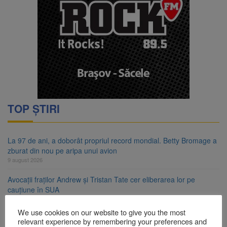
TOP ȘTIRI
La 97 de ani, a doborât propriul record mondial. Betty Bromage a
zburat din nou pe aripa unui avion
9 august 2026
Avocații fraților Andrew și Tristan Tate cer eliberarea lor pe
cauțiune în SUA
9 august 2026
We use cookies on our website to give you the most
Se schimbă examenul de medic specialist. Subiecte unice în toată
relevant experience by remembering your preferences and