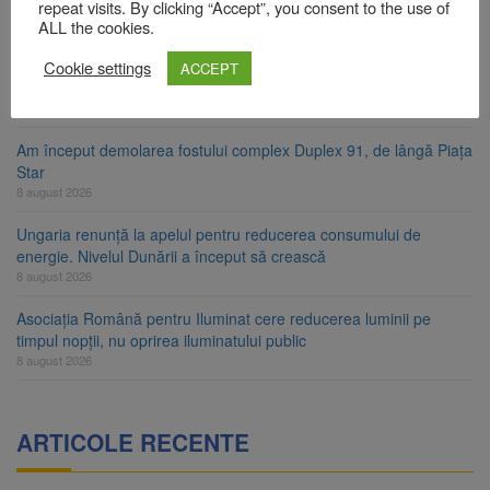
țara, aceeași oră și același barem
repeat visits. By clicking “Accept”, you consent to the use of
8 august 2026
ALL the cookies.
8 august ar putea deveni Ziua Europeană de Comemorare a
Cookie settings
ACCEPT
Victimelor Accidentelor de Muncă
8 august 2026
Am început demolarea fostului complex Duplex 91, de lângă Piața
Star
8 august 2026
Ungaria renunță la apelul pentru reducerea consumului de
energie. Nivelul Dunării a început să crească
8 august 2026
Asociația Română pentru Iluminat cere reducerea luminii pe
timpul nopții, nu oprirea iluminatului public
8 august 2026
ARTICOLE RECENTE