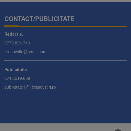
CONTACT/PUBLICITATE
Redactie:
0773.834.740
brasovstiri@gmail.com
Publicitate:
0743.519.669
publicitate [@] brasovstiri.ro