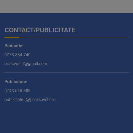
CONTACT/PUBLICITATE
Redactie:
0773.834.740
brasovstiri@gmail.com
Publicitate:
0743.519.669
publicitate [@] brasovstiri.ro