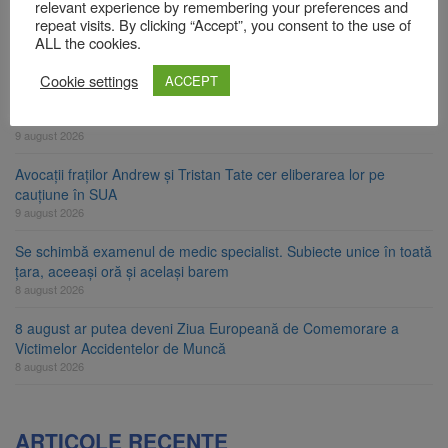
relevant experience by remembering your preferences and
Zece troițe istorice din Șcheii Brașovului vor fi restaurate.
repeat visits. By clicking “Accept”, you consent to the use of
Contractul de finanțare a fost semnat
ALL the cookies.
9 august 2026
Cookie settings
ACCEPT
La 97 de ani, a doborât propriul record mondial. Betty Bromage a
zburat din nou pe aripa unui avion
9 august 2026
Avocații fraților Andrew și Tristan Tate cer eliberarea lor pe
cauțiune în SUA
9 august 2026
Se schimbă examenul de medic specialist. Subiecte unice în toată
țara, aceeași oră și același barem
8 august 2026
8 august ar putea deveni Ziua Europeană de Comemorare a
Victimelor Accidentelor de Muncă
8 august 2026
ARTICOLE RECENTE