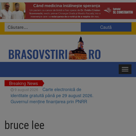
Caută
după:
Toggl
navig
Breaking News
Carte electronică de
9 august 2026
identitate gratuită până pe 29 august 2026.
Guvernul menține finanțarea prin PNRR
Zece troițe istorice din Șcheii
9 august 2026
Brașovului vor fi restaurate. Contractul de
bruce lee
finanțare a fost semnat