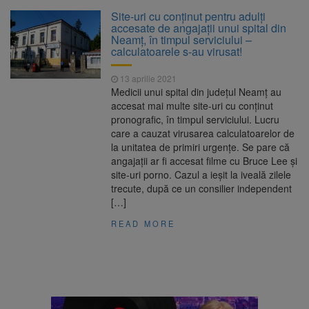
La 97 de ani, a doborât
9 august 2026
Site-uri cu conținut pentru adulți
propriul record mondial. Betty Bromage a
accesate de angajaţii unui spital din
zburat din nou pe aripa unui avion
Neamț, în timpul serviciului –
calculatoarele s-au virusat!
Avocații fraților Andrew și
9 august 2026
Tristan Tate cer eliberarea lor pe cauțiune în
13 aprilie 2021
SUA
Medicii unui spital din județul Neamț au
accesat mai multe site-uri cu conținut
Se schimbă examenul de
8 august 2026
pronografic, în timpul serviciului. Lucru
medic specialist. Subiecte unice în toată țara,
care a cauzat virusarea calculatoarelor de
aceeași oră și același barem
la unitatea de primiri urgenţe. Se pare că
angajații ar fi accesat filme cu Bruce Lee și
Se schimbă regulile pentru
9 august 2026
site-uri porno. Cazul a ieşit la iveală zilele
capsulele de cafea și ambalajele de unică
trecute, după ce un consilier independent
folosință. Noul regulament UE se aplică din 12
[…]
august
READ MORE