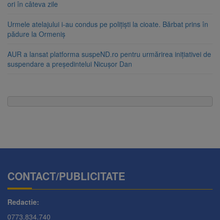
ori în câteva zile
Urmele atelajului i-au condus pe polițiști la cioate. Bărbat prins în
pădure la Ormeniș
AUR a lansat platforma suspeND.ro pentru urmărirea inițiativei de
suspendare a președintelui Nicușor Dan
CONTACT/PUBLICITATE
Redactie:
0773.834.740