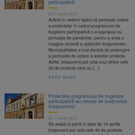
participativă
27 aprilie 2020
Având în vedere faptul că perioada votare
a proiectelor în cadrul programului de
bugetare participativă s-a suprapus cu
perioada de pandemie, pentru a avea o
imagine corectă a opțiunilor brașovenilor,
Municipalitatea a luat decizia de prelungire
a perioadei de votare a acestor proiecte.
Astfel, brașovenii pot vota unul dintre cele
22 de proiecte care au […]
READ MORE
Proiectele programului de bugetare
participativă au nevoie de susținerea
brașovenilor
17 martie 2020
De astăzi și până în data de 16 aprilie
brașovenii pot vota cele 40 de proiecte