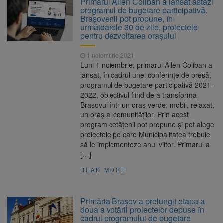
Primarul Allen Coliban a lansat astăzi
Ormeniș
programul de bugetare participativă.
AUR a lansat platforma
6 august 2026
Brașovenii pot propune, în
suspeND.ro pentru urmărirea inițiativei de
următoarele 30 de zile, proiectele
suspendare a președintelui Nicușor Dan
pentru dezvoltarea orașului
Înalta Curte analizează
6 august 2026
dosarul lui Călin Georgescu și Horațiu Potra.
1 noiembrie 2021
Judecătorii decid dacă începe procesul
Luni 1 noiembrie, primarul Allen Coliban a
Strategia națională pentru
6 august 2026
lansat, în cadrul unei conferințe de presă,
biodiversitate 2026-2030, adoptată de Senat.
programul de bugetare participativă 2021-
Proiectul merge la promulgare
2022, obiectivul fiind de a transforma
Brașovul într-un oraș verde, mobil, relaxat,
un oraș al comunităților. Prin acest
program cetățenii pot propune și pot alege
proiectele pe care Municipalitatea trebuie
să le implementeze anul viitor. Primarul a
[…]
READ MORE
Primăria Brașov a prelungit etapa a
doua a votării proiectelor depuse în
cadrul programului de bugetare