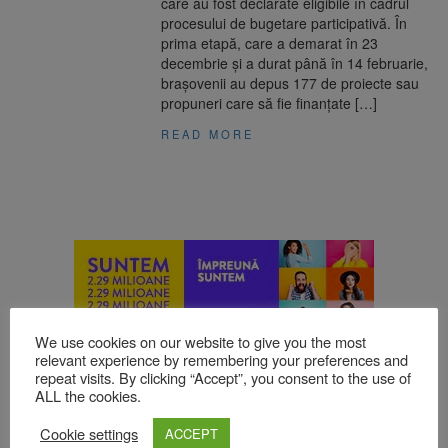
care au fost declarate eligibile în cadrul
procesului de bugetare participativă. În
prima etapă, care a demarat în 23
decembrie și a durat până în 14 februarie,
brașovenii au depus 177 de proiecte sau
propuneri care să fie finanțate […]
READ MORE
We use cookies on our website to give you the most
relevant experience by remembering your preferences and
repeat visits. By clicking “Accept”, you consent to the use of
ALL the cookies.
Cookie settings
ACCEPT