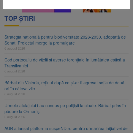
TOP ȘTIRI
Strategia națională pentru biodiversitate 2026-2030, adoptată de
Senat. Proiectul merge la promulgare
6 august 2026
Cod portocaliu de vijelii și averse torențiale în jumătatea estică a
Transilvaniei
6 august 2026
Bărbat din Victoria, reținut după ce și-ar fi agresat soția de două
ori în câteva zile
6 august 2026
Urmele atelajului i-au condus pe polițiști la cioate. Bărbat prins în
pădure la Ormeniș
6 august 2026
AUR a lansat platforma suspeND.ro pentru urmărirea inițiativei de