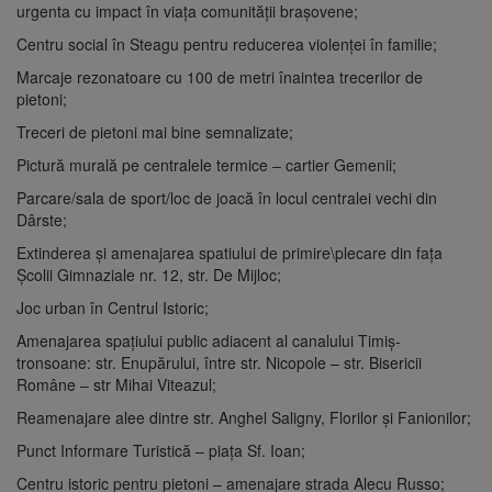
urgenta cu impact în viața comunității brașovene;
Centru social în Steagu pentru reducerea violenței în familie;
Marcaje rezonatoare cu 100 de metri înaintea trecerilor de
pietoni;
Treceri de pietoni mai bine semnalizate;
Pictură murală pe centralele termice – cartier Gemenii;
Parcare/sala de sport/loc de joacă în locul centralei vechi din
Dârste;
Extinderea și amenajarea spatiului de primire\plecare din fața
Școlii Gimnaziale nr. 12, str. De Mijloc;
Joc urban în Centrul Istoric;
Amenajarea spațiului public adiacent al canalului Timiș-
tronsoane: str. Enupărului, între str. Nicopole – str. Bisericii
Române – str Mihai Viteazul;
Reamenajare alee dintre str. Anghel Saligny, Florilor și Fanionilor;
Punct Informare Turistică – piața Sf. Ioan;
Centru istoric pentru pietoni – amenajare strada Alecu Russo;