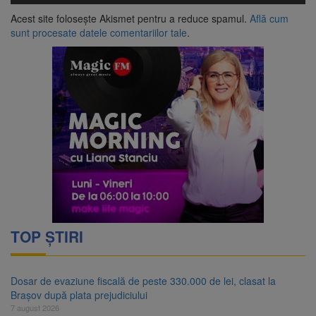
Acest site folosește Akismet pentru a reduce spamul.
Află cum
sunt procesate datele comentariilor tale
.
TOP ȘTIRI
Dosar de evaziune fiscală de peste 330.000 de lei, clasat la
Brașov după plata prejudiciului
7 august 2026