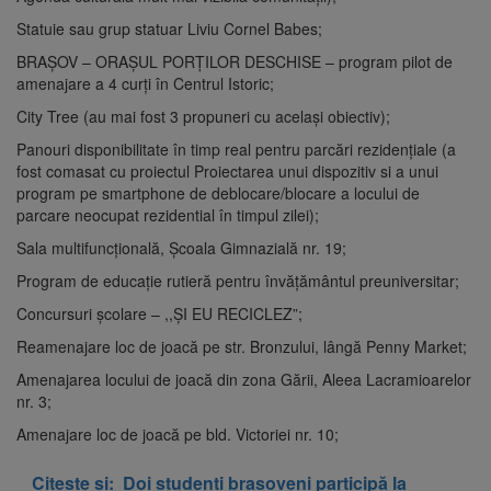
Statuie sau grup statuar Liviu Cornel Babes;
BRAȘOV – ORAȘUL PORȚILOR DESCHISE – program pilot de
amenajare a 4 curți în Centrul Istoric;
City Tree (au mai fost 3 propuneri cu același obiectiv);
Panouri disponibilitate în timp real pentru parcări rezidențiale (a
fost comasat cu proiectul Proiectarea unui dispozitiv si a unui
program pe smartphone de deblocare/blocare a locului de
parcare neocupat rezidential în timpul zilei);
Sala multifuncțională, Școala Gimnazială nr. 19;
Program de educație rutieră pentru învățământul preuniversitar;
Concursuri școlare – ,,ȘI EU RECICLEZ”;
Reamenajare loc de joacă pe str. Bronzului, lângă Penny Market;
Amenajarea locului de joacă din zona Gării, Aleea Lacramioarelor
nr. 3;
Amenajare loc de joacă pe bld. Victoriei nr. 10;
Citeste și:
Doi studenți brașoveni participă la