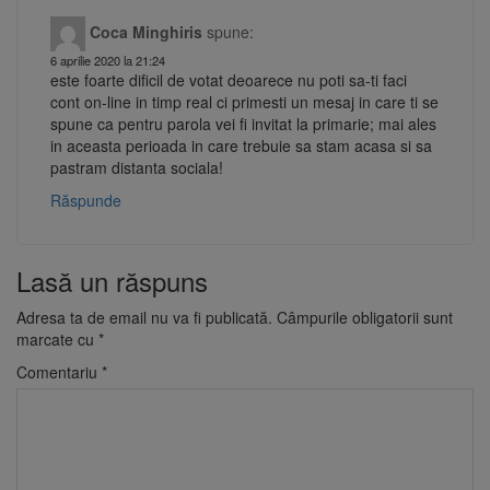
Coca Minghiris
spune:
6 aprilie 2020 la 21:24
este foarte dificil de votat deoarece nu poti sa-ti faci
cont on-line in timp real ci primesti un mesaj in care ti se
spune ca pentru parola vei fi invitat la primarie; mai ales
in aceasta perioada in care trebuie sa stam acasa si sa
pastram distanta sociala!
Răspunde
Lasă un răspuns
Adresa ta de email nu va fi publicată.
Câmpurile obligatorii sunt
marcate cu
*
Comentariu
*