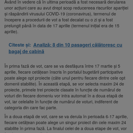
Având în vedere că în ultima perioadă a fost necesară derularea
unor acțiuni care au avut drept scop reducereea riscurilor apariției
și răspândirii virusului COVID-19 (coronavirus), termenul de
începere a procedurii de vot a fost decalat cu o zi și a fost
prelungit până în data de 17 aprilie (termenul inițial era de 15
aprilie).
Citeste și:
Analiză: 8 din 10 pasageri călătoresc cu
bagaj de cabină
În prima fază de vot, care se va desfășura între 17 martie și 5
aprilie, fiecare cetățean înscris în portalul bugetării participative
poate alege opt proiecte (câte unul pentru fiecare dintre cele opt
domenii stabilite). În această etapă, se vor selecta maxim 24 de
proiecte, primele trei proiecte clasate în funcție de numărul de
voturi din fiecare domeniu vor intra automat în a doua etapă de
vot, iar celelalte în funcție de numărul de voturi, indiferent de
categoria din care fac parte.
În a doua etapă de vot, care se va derula în perioada 6-17 aprilie,
fiecare cetățean poate alege un singur proiect din cele maxim 24
stabilite în prima fază. La finalul celei de a doua etape de vot, vor