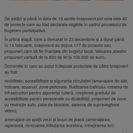
De astăzi și până în data de 16 aprilie brașovenii pot vota cele 40
de proiecte care au fost declarate eligibile în cadrul procesului de
bugetare participativă.
În prima etapă, care a demarat în 23 decembrie și a durat până
în 14 februarie, brașovenii au depus 177 de proiecte sau
propuneri care să fie finanțate din bugetul local. Valoarea acestor
propuneri variază de la 800 de lei la 100.000 de euro.
Domeniile în care au putut fi depuse proiectele de către brașoveni
au fost:
mobilitate, accesibilitate și siguranța circulației (amenajare de alei,
trotuare, scuaruri, zone pietonale, fluidizarea traficului, crearea de
infrastructuri pentru siguranța rutieră, creșterea gradului de
accesibilitate pentru persoanele cu dizabilități, propuneri de zone
cu restricție auto, piste de biciclete, sisteme de supraveghere
video);
amenajare de spații verzi și locuri de joacă (amenajarea,
repararea, renovarea,înființarea acestora, întreținerea lor);