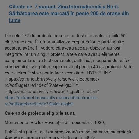
Citeste și:
7 august, Ziua Internațională a Berii.
Sărbătoarea este marcată în peste 200 de orașe din
lume
Din cele 177 de proiecte depuse, au fost declarate eligibile 50
dintre acestea. În urma analizelor propunerilor, o parte dintre
acestea, având în vedere că aveau același obiectiv, au fost
integrate într-un singur proiect, altele care aveau elemente
complementare, au fost comasate, astfel că, începând de astăzi,
brașovenii își vor putea exprima votul pentru 40 de proiecte. Votul
este elctronic și se poate face accesând: HYPERLINK
„https://extranet.brasovcity.ro/serviciielectronice-
rc/VotBugetare/Index?State=eligibil” \t
„https://mail.brasovcity.ro/owa/” \l „path=/_blank”
https://extranet.brasovcity.ro/serviciielectronice-
rc/VotBugetare/Index?State=eligibil
Cele 40 de proiecte eligibile sunt:
Monumentul Eroilor Revoluției din decembrie 1989;
Publicitate pentru cultura brașoveană (a fost comasat cu proiectul
Agenda culturală mult mai vizibilă comunității);