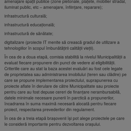
amenajare spaţii publice (zone pietonale, piațete, mobilier stradal,
iluminat public, etc – amenajare, înființare, reparare);
infrastructură culturală;
infrastructură educațională;
infrastructură de sănătate;
digitalizare (proiecte IT menite să crească gradul de utilizare a
tehnologiilor în scopul îmbunătățirii calității vieții).
În cea de a doua etapă, comisia stabilită la nivelul Municipalității a
evaluat fiecare propunere din punct de vedere al eligibilității.
Criteriile care au stat la baza acestei evaluări au fost cele legate
de proprietatea sau administrarea imobilului (teren sau clădire) pe
care se propune implementarea proiectului, suprapunerea cu
proiecte aflate în derulare de către Municipalitate sau proiecte
pentru care au fost depuse cereri de finanțare nerambursabilă,
datele minimale necesare punerii în parctică a propunerilor,
încadrarea în suma maximă necesară alocată pentru fiecare
proiect, respectarea prevederilor din regulament.
În cea de a treia etapă brașovenii își pot alege proiectele pe care
le consideră importante pentru dezvoltarea orașului.