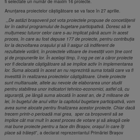
fi selectate un număr de maxim 16 proiecte.
Anunțarea proiectelor câștigătoare se va face în 27 aprilie.
,,De astăzi brașovenii pot vota proiectele propuse de concetățenii
lor în cadrul programului de bugetare participativă. Doresc să le
mulțumesc tuturor celor care s-au implicat până acum în acest
proces, în care au fost depuse 177 de proiecte, pentru contribuția
lor la dezvoltarea orașului și să îi asigur că indiferent de
rezultatele votării, în proiectele viitoare de investiții vom ține cont
și de propunerile lor. În același timp, îi rog pe cei a căror proiecte
vor fi declarate câștigătoare să se implice activ în implementarea
lor. Suma alocată în acest an nu reprezintă suma totală care va fi
investită în realizarea proiectelor câștigătoare. Unele proiecte
sunt multianuale, altele au nevoie de elaborarea unor studii
pentru stabilirea unor indicatori tehnico-economici, astfel că, cu
siguranță, pe lângă suma alocată în acest an, de 2 milioane de
lei, în bugetul de anul viitor la capitolul bugetare participativă, vom
avea sume alocate pentru finalizarea acestor proiecte. Chiar dacă
trecem printr-o perioadă mai grea, sper ca broșovenii să se
implice cât mai mult în acest proces de votare și să aleagă cele
mai bune proiecte pentru a face din Brașov, orașul în care îți
place să trăiești
”, a declarat reprezentantul Primăriei Brașov