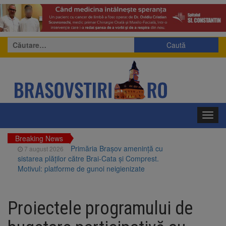
Caută
după:
Toggl
navig
Breaking News
Primăria Brașov amenință cu
7 august 2026
sistarea plăților către Brai-Cata și Comprest.
Motivul: platforme de gunoi neigienizate
Clădirile Duplex de lângă
7 august 2026
Piața Star din Brașov au fost demolate
Proiectele programului de