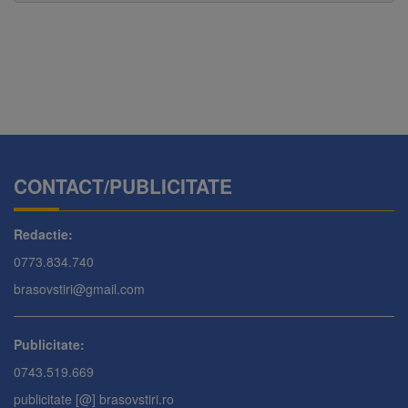
CONTACT/PUBLICITATE
Redactie:
0773.834.740
brasovstiri@gmail.com
Publicitate:
0743.519.669
publicitate [@] brasovstiri.ro