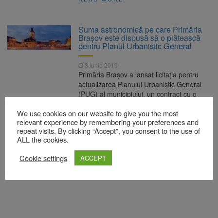
Suma astronomică pe care Primăria
Braşov este dispusă să o plătească
pentru Planul Urbanistic General
3 iunie 2019
Primăria Brașov a lansat licitația pentru
actualizarea Planului Urbanistic General
(PUG) al municipiului, un contract cu o
valoare estimată de 5.950.000 lei cu TVA
We use cookies on our website to give you the most
(5.000.000 lei, fără TVA), finanțarea fiind
relevant experience by remembering your preferences and
asigurată de la bugetul local.Conform
repeat visits. By clicking “Accept”, you consent to the use of
anunțului postat pe platforma electronică
ALL the cookies.
de achiziții publice, ofertele de la
consultanții interesați sunt așteptate până
Cookie settings
ACCEPT
în 5 iulie 2019, […]
READ MORE