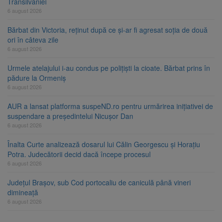
Transilvaniei
6 august 2026
Bărbat din Victoria, reținut după ce și-ar fi agresat soția de două
ori în câteva zile
6 august 2026
Urmele atelajului i-au condus pe polițiști la cioate. Bărbat prins în
pădure la Ormeniș
6 august 2026
AUR a lansat platforma suspeND.ro pentru urmărirea inițiativei de
suspendare a președintelui Nicușor Dan
6 august 2026
Înalta Curte analizează dosarul lui Călin Georgescu și Horațiu
Potra. Judecătorii decid dacă începe procesul
6 august 2026
Județul Brașov, sub Cod portocaliu de caniculă până vineri
dimineață
6 august 2026