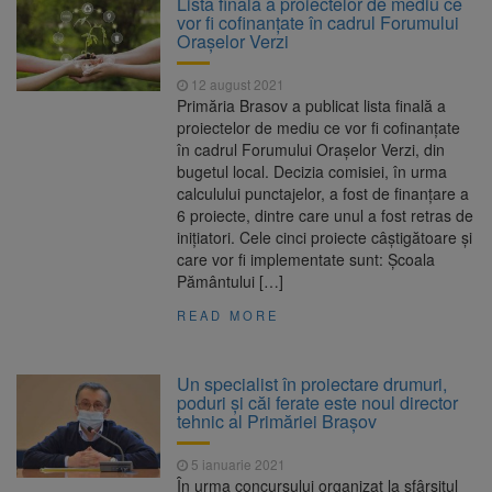
Lista finală a proiectelor de mediu ce
Ormeniș
vor fi cofinanțate în cadrul Forumului
AUR a lansat platforma
6 august 2026
Orașelor Verzi
suspeND.ro pentru urmărirea inițiativei de
suspendare a președintelui Nicușor Dan
12 august 2021
Înalta Curte analizează
6 august 2026
Primăria Brasov a publicat lista finală a
dosarul lui Călin Georgescu și Horațiu Potra.
proiectelor de mediu ce vor fi cofinanțate
Judecătorii decid dacă începe procesul
în cadrul Forumului Orașelor Verzi, din
Strategia națională pentru
6 august 2026
bugetul local. Decizia comisiei, în urma
biodiversitate 2026-2030, adoptată de Senat.
calculului punctajelor, a fost de finanțare a
Proiectul merge la promulgare
6 proiecte, dintre care unul a fost retras de
inițiatori. Cele cinci proiecte câștigătoare și
care vor fi implementate sunt: Școala
Pământului […]
READ MORE
Un specialist în proiectare drumuri,
poduri și căi ferate este noul director
tehnic al Primăriei Brașov
5 ianuarie 2021
În urma concursului organizat la sfârșitul