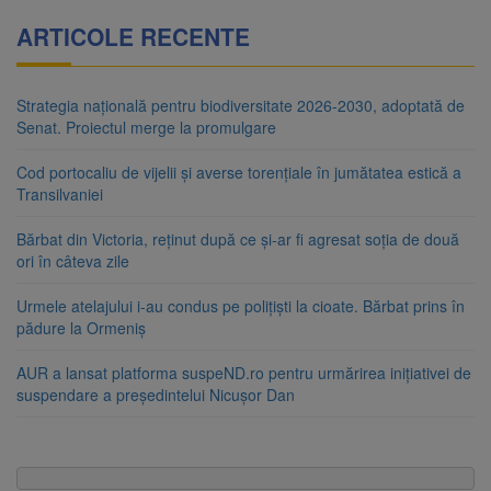
ARTICOLE RECENTE
Strategia națională pentru biodiversitate 2026-2030, adoptată de
Senat. Proiectul merge la promulgare
Cod portocaliu de vijelii și averse torențiale în jumătatea estică a
Transilvaniei
Bărbat din Victoria, reținut după ce și-ar fi agresat soția de două
ori în câteva zile
Urmele atelajului i-au condus pe polițiști la cioate. Bărbat prins în
pădure la Ormeniș
AUR a lansat platforma suspeND.ro pentru urmărirea inițiativei de
suspendare a președintelui Nicușor Dan