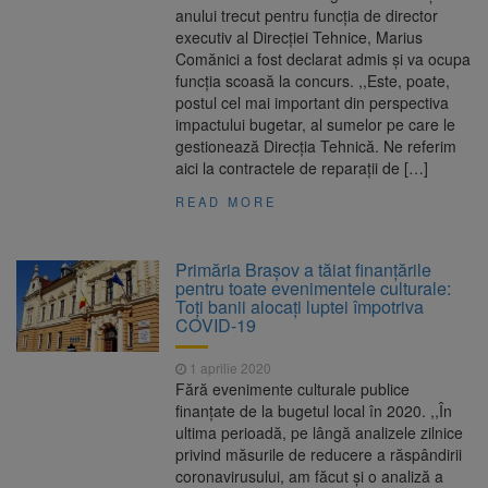
anului trecut pentru funcția de director
executiv al Direcției Tehnice, Marius
Comănici a fost declarat admis și va ocupa
funcția scoasă la concurs. ,,Este, poate,
postul cel mai important din perspectiva
impactului bugetar, al sumelor pe care le
gestionează Direcția Tehnică. Ne referim
aici la contractele de reparații de […]
READ MORE
Primăria Brașov a tăiat finanțările
pentru toate evenimentele culturale:
Toți banii alocați luptei împotriva
COVID-19
1 aprilie 2020
Fără evenimente culturale publice
finanțate de la bugetul local în 2020. ,,În
ultima perioadă, pe lângă analizele zilnice
privind măsurile de reducere a răspândirii
coronavirusului, am făcut și o analiză a