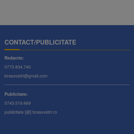
CONTACT/PUBLICITATE
Redactie:
0773.834.740
brasovstiri@gmail.com
Publicitate:
0743.519.669
publicitate [@] brasovstiri.ro