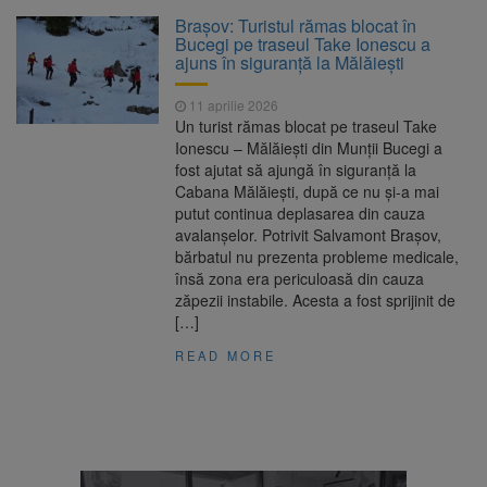
Clădirile Duplex de lângă
7 august 2026
Brașov: Turistul rămas blocat în
Piața Star din Brașov au fost demolate
Bucegi pe traseul Take Ionescu a
ajuns în siguranță la Mălăiești
Platforma Belvedere de pe
7 august 2026
11 aprilie 2026
Tâmpa intră în renovare. Contract de peste 1
Un turist rămas blocat pe traseul Take
milion de lei și termen de trei luni
Ionescu – Mălăiești din Munții Bucegi a
fost ajutat să ajungă în siguranță la
Unul dintre cele mai mari
7 august 2026
Cabana Mălăiești, după ce nu și-a mai
parcuri ale Brașovului va fi amenajat în
putut continua deplasarea din cauza
Bartolomeu-Avantgarden. Contractul a fost
avalanșelor. Potrivit Salvamont Brașov,
semnat (FOTO)
bărbatul nu prezenta probleme medicale,
Trafic blocat pe DN1E Brașov
7 august 2026
însă zona era periculoasă din cauza
– Poiana Brașov după un accident. Două
zăpezii instabile. Acesta a fost sprijinit de
persoane primesc îngrijiri medicale
[…]
READ MORE