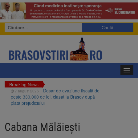
Caută
după:
Toggl
navig
Breaking News
Dosar de evaziune fiscală de
7 august 2026
peste 330.000 de lei, clasat la Brașov după
plata prejudiciului
Primăria Brașov amenință cu
7 august 2026
sistarea plăților către Brai-Cata și Comprest.
Cabana Mălăiești
Motivul: platforme de gunoi neigienizate