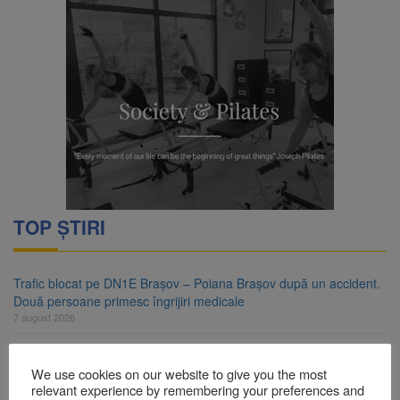
TOP ȘTIRI
Trafic blocat pe DN1E Brașov – Poiana Brașov după un accident.
Două persoane primesc îngrijiri medicale
7 august 2026
Dosar de evaziune fiscală de peste 330.000 de lei, clasat la
Brașov după plata prejudiciului
We use cookies on our website to give you the most
7 august 2026
relevant experience by remembering your preferences and