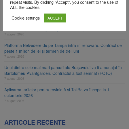
repeat visits. By clicking “Accept”, you consent to the use of
Primăria Brașov amenință cu sistarea plăților către Brai-Cata și
ALL the cookies.
Comprest. Motivul: platforme de gunoi neigienizate
Cookie settings
ACCEPT
7 august 2026
Clădirile Duplex de lângă Piața Star din Brașov au fost demolate
7 august 2026
Platforma Belvedere de pe Tâmpa intră în renovare. Contract de
peste 1 milion de lei și termen de trei luni
7 august 2026
Unul dintre cele mai mari parcuri ale Brașovului va fi amenajat în
Bartolomeu-Avantgarden. Contractul a fost semnat (FOTO)
7 august 2026
Aplicarea tarifelor pentru rovinietă și TollRo va începe la 1
octombrie 2026
7 august 2026
ARTICOLE RECENTE