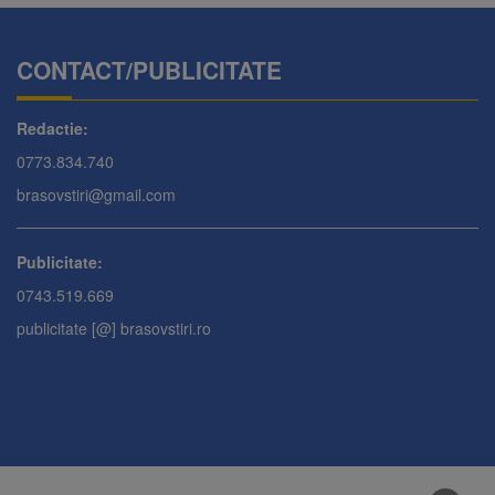
CONTACT/PUBLICITATE
Redactie:
0773.834.740
brasovstiri@gmail.com
Publicitate:
0743.519.669
publicitate [@] brasovstiri.ro