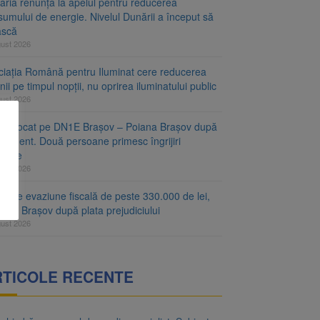
aria renunță la apelul pentru reducerea
umului de energie. Nivelul Dunării a început să
ască
gust 2026
ciația Română pentru Iluminat cere reducerea
nii pe timpul nopții, nu oprirea iluminatului public
gust 2026
fic blocat pe DN1E Brașov – Poiana Brașov după
ccident. Două persoane primesc îngrijiri
icale
gust 2026
r de evaziune fiscală de peste 330.000 de lei,
at la Brașov după plata prejudiciului
gust 2026
RTICOLE RECENTE