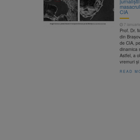
jurnalișt
Trafic bl
7 august 2026
masacrul
medicale
CIA
Se schimb
8 august 2026
7 ianuari
Prof. Dr. 
din Brașov
de CIA, pe
dinamica s
Astfel, a 
vremuri și
READ M