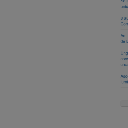
Se 
unic
8 a
Com
Am 
de l
Ung
cons
cre
Aso
lumi