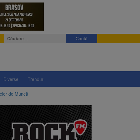
Caută
după:
Diverse
Trenduri
telor de Muncă
ii a început să crească
rea iluminatului public