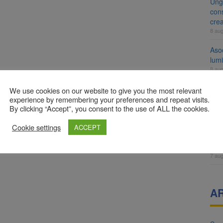
Ung
cons
cre
8 au
Aso
lumi
8 au
Tra
We use cookies on our website to give you the most relevant
un a
experience by remembering your preferences and repeat visits.
By clicking “Accept”, you consent to the use of ALL the cookies.
med
7 au
Cookie settings
ACCEPT
Dosa
clas
7 au
A