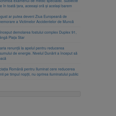
schimbă examenul de medic specialist. Subiecte
e în toată țara, aceeași oră și același barem
ugust ar putea deveni Ziua Europeană de
emorare a Victimelor Accidentelor de Muncă
început demolarea fostului complex Duplex 91,
ângă Piața Star
aria renunță la apelul pentru reducerea
umului de energie. Nivelul Dunării a început să
ască
ciația Română pentru Iluminat cere reducerea
nii pe timpul nopții, nu oprirea iluminatului public