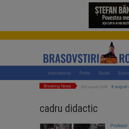
International
Politic
Social
Econ
Breaking News
8 august
8 august 2026
Am începu
8 august 2026
cadru didactic
Ungaria r
8 august 2026
Asociația
8 august 2026
Profesor 