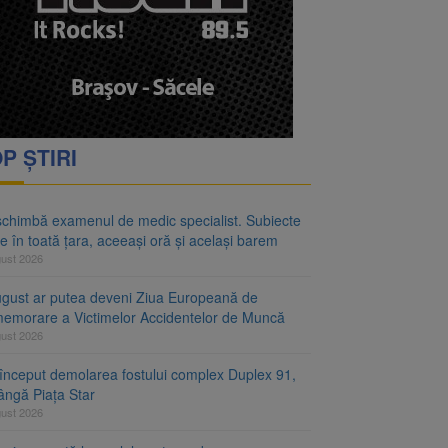
rimesc îngrijiri
oră și același barem
P ȘTIRI
schimbă examenul de medic specialist. Subiecte
e în toată țara, aceeași oră și același barem
gust 2026
ugust ar putea deveni Ziua Europeană de
emorare a Victimelor Accidentelor de Muncă
gust 2026
început demolarea fostului complex Duplex 91,
ângă Piața Star
gust 2026