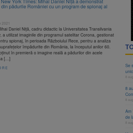
ii New York Times: Mihai Daniel Niță a demonstrat
ocat pe DN1E Brașov – Poiana Brașov după un accident. Două persoane p
 din pădurile României cu un program de spionaj al
ă examenul de medic specialist. Subiecte unice în toată țara, aceeași 
e 2021
Mihai Daniel Niță, cadru didactic la Universitatea Transilvania
, a utilizat imaginile din programul satelitar Corona, gestionat
ntru spionaj, în perioada Războiului Rece, pentru a analiza
TO
uprafețelor împădurite din România, la începutul anilor 60.
obținut în premieră o imagine reală a pădurilor din acele
 a […]
Se 
ORE
unic
8 au
8 a
Com
8 au
Am 
de l
8 au