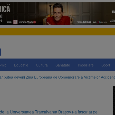
omic
Educatie
Cultura
Sanatate
Imobiliare
Sport
 ar putea deveni Ziua Europeană de Comemorare a Victimelor Acciden
t demolarea fostului complex Duplex 91, de lângă Piața Star
enunță la apelul pentru reducerea consumului de energie. Nivelul Dunăr
 Română pentru Iluminat cere reducerea luminii pe timpul nopții, nu opri
de la Universitatea Transilvania Brașov i-a fascinat pe