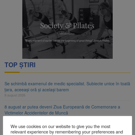
TOP ȘTIRI
Se schimbă examenul de medic specialist. Subiecte unice în toată
țara, aceeași oră și același barem
8 august 2026
8 august ar putea deveni Ziua Europeană de Comemorare a
Victimelor Accidentelor de Muncă
8 august 2026
We use cookies on our website to give you the most
Am început demolarea fostului complex Duplex 91, de lângă Piața
relevant experience by remembering your preferences and