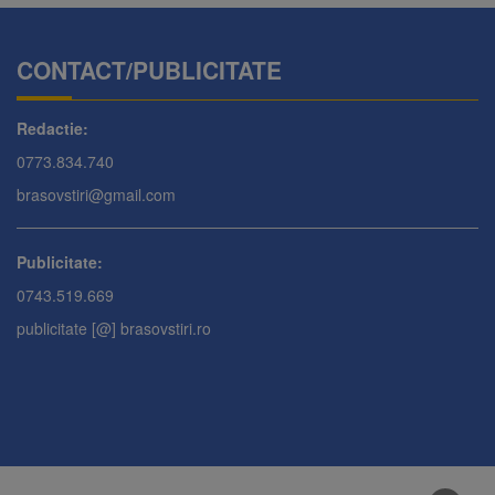
CONTACT/PUBLICITATE
Redactie:
0773.834.740
brasovstiri@gmail.com
Publicitate:
0743.519.669
publicitate [@] brasovstiri.ro