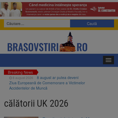
Caută
după:
Toggl
navig
Breaking News
8 august ar putea deveni
8 august 2026
Ziua Europeană de Comemorare a Victimelor
Accidentelor de Muncă
Am început demolarea
8 august 2026
fostului complex Duplex 91, de lângă Piața
călătorii UK 2026
Star
Ungaria renunță la apelul
8 august 2026
pentru reducerea consumului de energie.