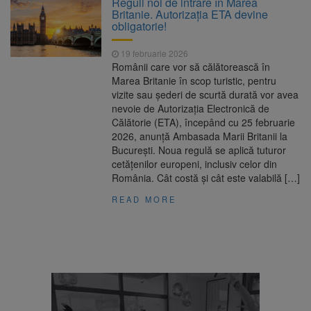
Reguli noi de intrare în Marea
Nivelul Dunării a început să crească
Britanie. Autorizația ETA devine
Asociația Română pentru
8 august 2026
obligatorie!
Iluminat cere reducerea luminii pe timpul
nopții, nu oprirea iluminatului public
19 februarie 2026
Trafic blocat pe DN1E Brașov
7 august 2026
Românii care vor să călătorească în
– Poiana Brașov după un accident. Două
Marea Britanie în scop turistic, pentru
persoane primesc îngrijiri medicale
vizite sau șederi de scurtă durată vor avea
Se schimbă examenul de
8 august 2026
nevoie de Autorizația Electronică de
medic specialist. Subiecte unice în toată țara,
Călătorie (ETA), începând cu 25 februarie
aceeași oră și același barem
2026, anunță Ambasada Marii Britanii la
București. Noua regulă se aplică tuturor
cetățenilor europeni, inclusiv celor din
România. Cât costă și cât este valabilă […]
READ MORE