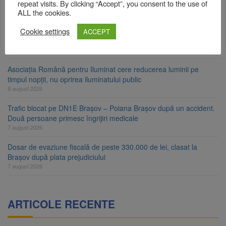
Star
repeat visits. By clicking “Accept”, you consent to the use of
8 august 2026
ALL the cookies.
Ungaria renunță la apelul pentru reducerea consumului de
Cookie settings
ACCEPT
energie. Nivelul Dunării a început să crească
8 august 2026
Asociația Română pentru Iluminat cere reducerea luminii pe
timpul nopții, nu oprirea iluminatului public
8 august 2026
Trafic blocat pe DN1E Brașov – Poiana Brașov după un accident.
Două persoane primesc îngrijiri medicale
7 august 2026
Dosar de evaziune fiscală de peste 330.000 de lei, clasat la
Brașov după plata prejudiciului
7 august 2026
ARTICOLE RECENTE