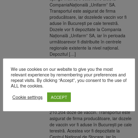
CompaniaNațională „Unifarm” SA.
Transportul este asigurat de firma
producătoare, iar dozelede vaccin vor fi
aduse în București pe cale terestră.
Dozele vor fi depozitate la Compania
Națională „Unifarm” SA, iar în perioada
următoarevor fi distribuite în centrele
regionale existente la nivel național.
Depozitul […]
READ MORE
We use cookies on our website to give you the most
relevant experience by remembering your preferences and
repeat visits. By clicking “Accept”, you consent to the use of
O nouă tranșă de vaccin de la
ALL the cookies.
compania Moderna sosește în țară
Cookie settings
ACCEPT
19 august 2021
Cantitatea livrată României constă în
210.204 doze de vaccin. Transportul este
asigurat de firma producătoare, iar dozele
de vaccin vor fi aduse în București pe cale
terestră. Acestea vor fi depozitate la
Centrul Național de Stocare, iar în