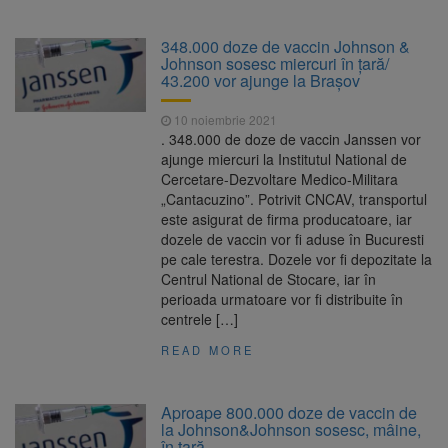
348.000 doze de vaccin Johnson &
Johnson sosesc miercuri în ţară/
43.200 vor ajunge la Braşov
10 noiembrie 2021
. 348.000 de doze de vaccin Janssen vor
ajunge miercuri la Institutul National de
Cercetare-Dezvoltare Medico-Militara
„Cantacuzino”. Potrivit CNCAV, transportul
este asigurat de firma producatoare, iar
dozele de vaccin vor fi aduse în Bucuresti
pe cale terestra. Dozele vor fi depozitate la
Centrul National de Stocare, iar în
perioada urmatoare vor fi distribuite în
centrele […]
READ MORE
Aproape 800.000 doze de vaccin de
la Johnson&Johnson sosesc, mâine,
în țară