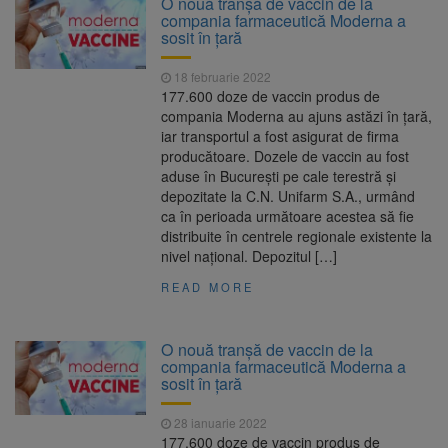
O nouă tranșă de vaccin de la
Ormeniș
compania farmaceutică Moderna a
AUR a lansat platforma
6 august 2026
sosit în țară
suspeND.ro pentru urmărirea inițiativei de
suspendare a președintelui Nicușor Dan
18 februarie 2022
Înalta Curte analizează
6 august 2026
177.600 doze de vaccin produs de
dosarul lui Călin Georgescu și Horațiu Potra.
compania Moderna au ajuns astăzi în țară,
Judecătorii decid dacă începe procesul
iar transportul a fost asigurat de firma
Strategia națională pentru
6 august 2026
producătoare. Dozele de vaccin au fost
biodiversitate 2026-2030, adoptată de Senat.
aduse în București pe cale terestră și
Proiectul merge la promulgare
depozitate la C.N. Unifarm S.A., urmând
ca în perioada următoare acestea să fie
distribuite în centrele regionale existente la
nivel național. Depozitul […]
READ MORE
O nouă tranșă de vaccin de la
compania farmaceutică Moderna a
sosit în țară
28 ianuarie 2022
177.600 doze de vaccin produs de