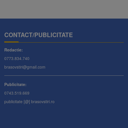
CONTACT/PUBLICITATE
Redactie:
0773.834.740
brasovstiri@gmail.com
Publicitate:
0743.519.669
publicitate [@] brasovstiri.ro