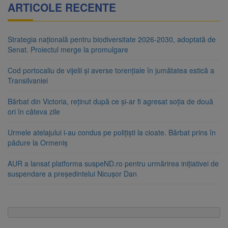
ARTICOLE RECENTE
Strategia națională pentru biodiversitate 2026-2030, adoptată de
Senat. Proiectul merge la promulgare
Cod portocaliu de vijelii și averse torențiale în jumătatea estică a
Transilvaniei
Bărbat din Victoria, reținut după ce și-ar fi agresat soția de două
ori în câteva zile
Urmele atelajului i-au condus pe polițiști la cioate. Bărbat prins în
pădure la Ormeniș
AUR a lansat platforma suspeND.ro pentru urmărirea inițiativei de
suspendare a președintelui Nicușor Dan