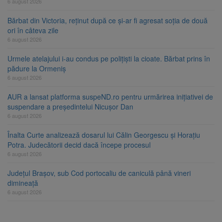
6 august 2026
Bărbat din Victoria, reținut după ce și-ar fi agresat soția de două
ori în câteva zile
6 august 2026
Urmele atelajului i-au condus pe polițiști la cioate. Bărbat prins în
pădure la Ormeniș
6 august 2026
AUR a lansat platforma suspeND.ro pentru urmărirea inițiativei de
suspendare a președintelui Nicușor Dan
6 august 2026
Înalta Curte analizează dosarul lui Călin Georgescu și Horațiu
Potra. Judecătorii decid dacă începe procesul
6 august 2026
Județul Brașov, sub Cod portocaliu de caniculă până vineri
dimineață
6 august 2026