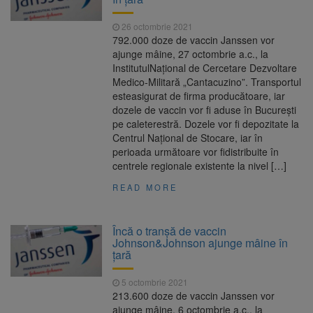
26 octombrie 2021
792.000 doze de vaccin Janssen vor
ajunge mâine, 27 octombrie a.c., la
InstitutulNațional de Cercetare Dezvoltare
Medico-Militară „Cantacuzino”. Transportul
esteasigurat de firma producătoare, iar
dozele de vaccin vor fi aduse în București
pe caleterestră. Dozele vor fi depozitate la
Centrul Național de Stocare, iar în
perioada următoare vor fidistribuite în
centrele regionale existente la nivel […]
READ MORE
Încă o tranşă de vaccin
Johnson&Johnson ajunge mâine în
ţară
5 octombrie 2021
213.600 doze de vaccin Janssen vor
ajunge mâine, 6 octombrie a.c., la