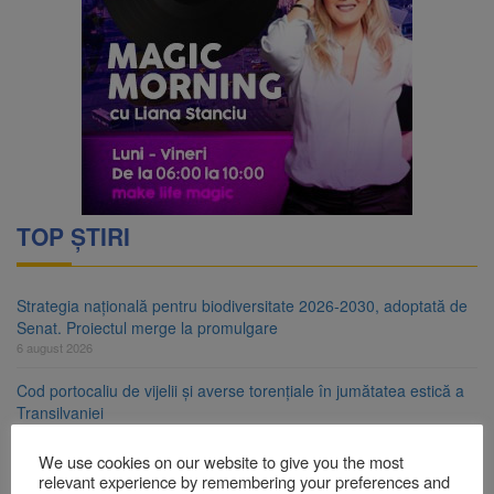
TOP ȘTIRI
Strategia națională pentru biodiversitate 2026-2030, adoptată de
Senat. Proiectul merge la promulgare
6 august 2026
Cod portocaliu de vijelii și averse torențiale în jumătatea estică a
Transilvaniei
6 august 2026
We use cookies on our website to give you the most
Bărbat din Victoria, reținut după ce și-ar fi agresat soția de două
relevant experience by remembering your preferences and