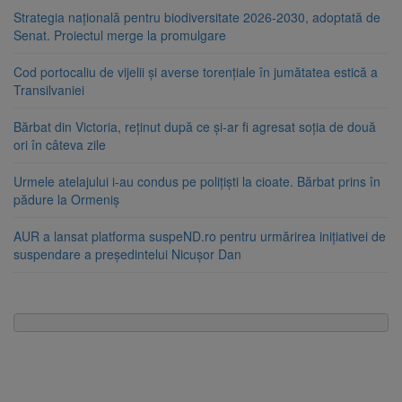
Strategia națională pentru biodiversitate 2026-2030, adoptată de
Senat. Proiectul merge la promulgare
Cod portocaliu de vijelii și averse torențiale în jumătatea estică a
Transilvaniei
Bărbat din Victoria, reținut după ce și-ar fi agresat soția de două
ori în câteva zile
Urmele atelajului i-au condus pe polițiști la cioate. Bărbat prins în
pădure la Ormeniș
AUR a lansat platforma suspeND.ro pentru urmărirea inițiativei de
suspendare a președintelui Nicușor Dan