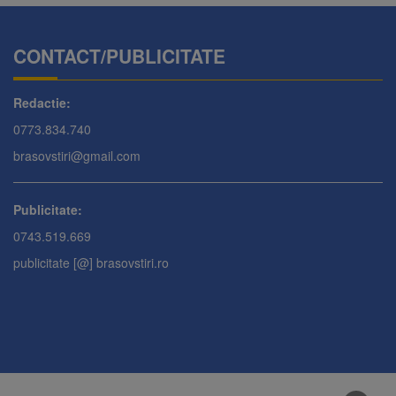
CONTACT/PUBLICITATE
Redactie:
0773.834.740
brasovstiri@gmail.com
Publicitate:
0743.519.669
publicitate [@] brasovstiri.ro