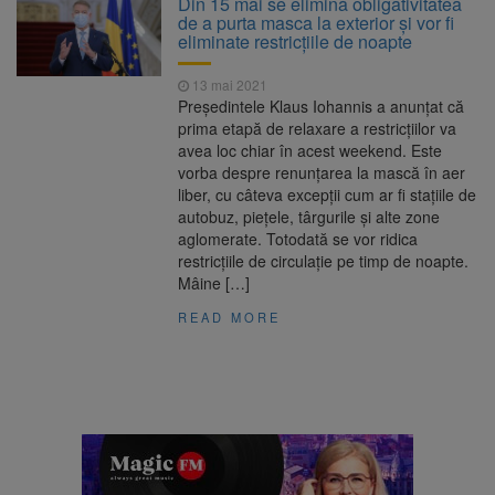
Din 15 mai se elimină obligativitatea
Ormeniș
de a purta masca la exterior și vor fi
AUR a lansat platforma
6 august 2026
eliminate restricțiile de noapte
suspeND.ro pentru urmărirea inițiativei de
suspendare a președintelui Nicușor Dan
13 mai 2021
Înalta Curte analizează
6 august 2026
Președintele Klaus Iohannis a anunțat că
dosarul lui Călin Georgescu și Horațiu Potra.
prima etapă de relaxare a restricțiilor va
Judecătorii decid dacă începe procesul
avea loc chiar în acest weekend. Este
Strategia națională pentru
6 august 2026
vorba despre renunțarea la mască în aer
biodiversitate 2026-2030, adoptată de Senat.
liber, cu câteva excepții cum ar fi stațiile de
Proiectul merge la promulgare
autobuz, piețele, târgurile și alte zone
aglomerate. Totodată se vor ridica
restricțiile de circulație pe timp de noapte.
Mâine […]
READ MORE