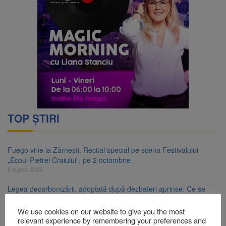
TOP ȘTIRI
Fuego vine la Zărnești. Recital special pe scena Festivalului
„Ecoul Pietrei Craiului”, pe 2 octombrie
6 august 2026
Legea decarbonizării, adoptată după dezbateri aprinse. Ce se
întâmplă cu centralele pe cărbune
6 august 2026
We use cookies on our website to give you the most
relevant experience by remembering your preferences and