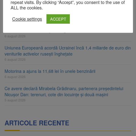
Legea integrității, adoptată de Senat cu amendamentele PSD și
repeat visits. By clicking “Accept”, you consent to the use of
AUR. Proiectul merge la promulgare
ALL the cookies.
6 august 2026
Cookie settings
ACCEPT
Artiști din SUA și Cuba vin la Brașov Jazz & Blues Festival. Ediția
a 14-a are loc între 14 și 16 august
6 august 2026
Uniunea Europeană acordă Ucrainei încă 1,4 miliarde de euro din
veniturile activelor rusești înghețate
6 august 2026
Motorina a ajuns la 11,68 lei în unele benzinării
6 august 2026
Ce avere declară Mirabela Grădinaru, partenera președintelui
Nicușor Dan: terenuri, cote din locuințe și două mașini
5 august 2026
ARTICOLE RECENTE