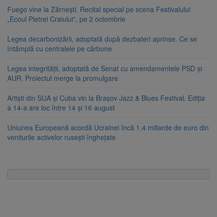
Fuego vine la Zărnești. Recital special pe scena Festivalului
„Ecoul Pietrei Craiului”, pe 2 octombrie
Legea decarbonizării, adoptată după dezbateri aprinse. Ce se
întâmplă cu centralele pe cărbune
Legea integrității, adoptată de Senat cu amendamentele PSD și
AUR. Proiectul merge la promulgare
Artiști din SUA și Cuba vin la Brașov Jazz & Blues Festival. Ediția
a 14-a are loc între 14 și 16 august
Uniunea Europeană acordă Ucrainei încă 1,4 miliarde de euro din
veniturile activelor rusești înghețate