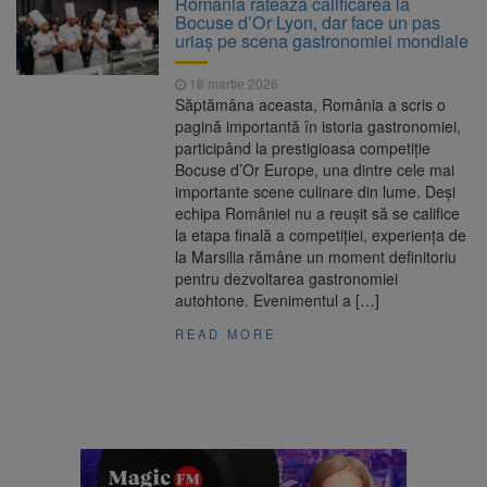
România ratează calificarea la
are loc între 14 și 16 august
Bocuse d’Or Lyon, dar face un pas
Uniunea Europeană acordă
6 august 2026
uriaș pe scena gastronomiei mondiale
Ucrainei încă 1,4 miliarde de euro din
veniturile activelor rusești înghețate
18 martie 2026
Motorina a ajuns la 11,68 lei
6 august 2026
Săptămâna aceasta, România a scris o
în unele benzinării
pagină importantă în istoria gastronomiei,
participând la prestigioasa competiție
Fuego vine la Zărnești.
6 august 2026
Bocuse d’Or Europe, una dintre cele mai
Recital special pe scena Festivalului „Ecoul
importante scene culinare din lume. Deși
Pietrei Craiului”, pe 2 octombrie
echipa României nu a reușit să se califice
la etapa finală a competiției, experiența de
la Marsilia rămâne un moment definitoriu
pentru dezvoltarea gastronomiei
autohtone. Evenimentul a […]
READ MORE