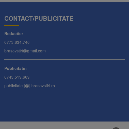
CONTACT/PUBLICITATE
Redactie:
0773.834.740
brasovstiri@gmail.com
Publicitate:
0743.519.669
publicitate [@] brasovstiri.ro