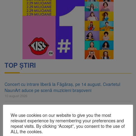
TOP ȘTIRI
Concert cu intrare liberă la Făgăraș, pe 14 august. Cvartetul
NaunArt aduce pe scenă muzicieni brașoveni
10 august 2026
RATBV a reluat circulația pe linia 510 Brașov – Hărman
10 august 2026
We use cookies on our website to give you the most
relevant experience by remembering your preferences and
Noi reguli pentru românii care aduc țigări și alcool din UE
repeat visits. By clicking “Accept”, you consent to the use of
10 august 2026
ALL the cookies.