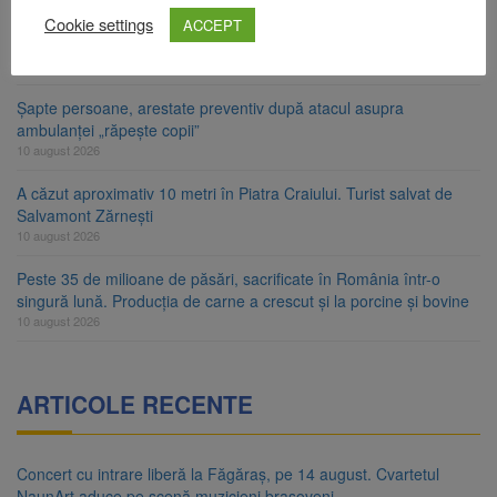
Nivelul Dunării a crescut la Cernavodă. Unitatea 2 a centralei
Cookie settings
ACCEPT
nucleare poate funcționa cel puțin încă nouă zile
10 august 2026
Șapte persoane, arestate preventiv după atacul asupra
ambulanței „răpește copii”
10 august 2026
A căzut aproximativ 10 metri în Piatra Craiului. Turist salvat de
Salvamont Zărnești
10 august 2026
Peste 35 de milioane de păsări, sacrificate în România într-o
singură lună. Producția de carne a crescut și la porcine și bovine
10 august 2026
ARTICOLE RECENTE
Concert cu intrare liberă la Făgăraș, pe 14 august. Cvartetul
NaunArt aduce pe scenă muzicieni brașoveni