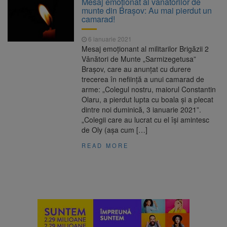
Mesaj emoţionat al vânătorilor de
poate funcționa cel puțin încă nouă zile
munte din Brașov: Au mai pierdut un
Șapte persoane, arestate
10 august 2026
camarad!
preventiv după atacul asupra ambulanței
„răpește copii”
6 ianuarie 2021
A căzut aproximativ 10 metri
10 august 2026
Mesaj emoționant al militarilor Brigăzii 2
în Piatra Craiului. Turist salvat de Salvamont
Vânători de Munte „Sarmizegetusa”
Zărnești
Braşov, care au anunţat cu durere
Concert cu intrare liberă la
10 august 2026
trecerea în neființă a unui camarad de
Făgăraș, pe 14 august. Cvartetul NaunArt
arme: „Colegul nostru, maiorul Constantin
aduce pe scenă muzicieni brașoveni
Olaru, a pierdut lupta cu boala şi a plecat
dintre noi duminică, 3 ianuarie 2021”.
„Colegii care au lucrat cu el îşi amintesc
de Oly (aşa cum […]
READ MORE