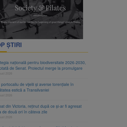
i decid dacă începe
ul merge la promulgare
P ȘTIRI
tegia națională pentru biodiversitate 2026-2030,
ptată de Senat. Proiectul merge la promulgare
gust 2026
portocaliu de vijelii și averse torențiale în
tatea estică a Transilvaniei
gust 2026
at din Victoria, reținut după ce și-ar fi agresat
a de două ori în câteva zile
gust 2026