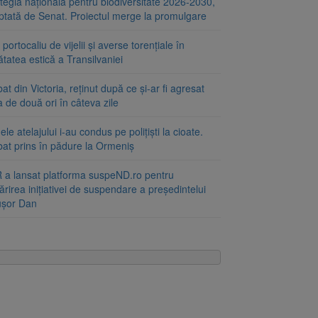
tegia națională pentru biodiversitate 2026-2030,
ptată de Senat. Proiectul merge la promulgare
portocaliu de vijelii și averse torențiale în
tatea estică a Transilvaniei
at din Victoria, reținut după ce și-ar fi agresat
a de două ori în câteva zile
le atelajului i-au condus pe polițiști la cioate.
bat prins în pădure la Ormeniș
 a lansat platforma suspeND.ro pentru
rirea inițiativei de suspendare a președintelui
ușor Dan