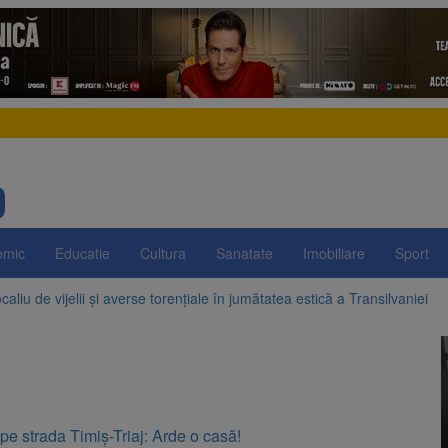
omic
Educatie
Cultura
Sanatate
Imobiliare
Sport
aliu de vijelii și averse torențiale în jumătatea estică a Transilvaniei
 Victoria, reținut după ce și-ar fi agresat soția de două ori în câteva zil
elajului i-au condus pe polițiști la cioate. Bărbat prins în pădure la Orm
sat platforma suspeND.ro pentru urmărirea inițiativei de suspendare a 
pe strada Timiș-Triaj: Arde o casă!