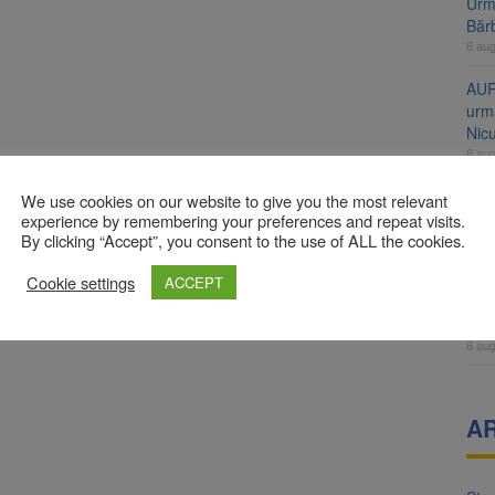
Urme
Băr
6 au
AUR
urmă
Nic
6 au
Înal
We use cookies on our website to give you the most relevant
și H
experience by remembering your preferences and repeat visits.
By clicking “Accept”, you consent to the use of ALL the cookies.
pro
6 au
Cookie settings
ACCEPT
Jud
vine
6 au
A