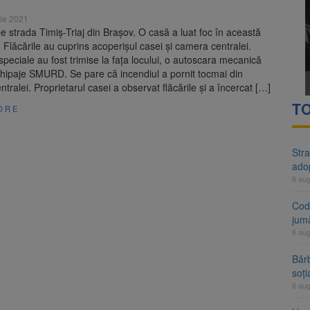
rte analizează dosarul lui Călin Georgescu și Horațiu Potra. Judecători
ie 2021
e strada Timiș-Triaj din Brașov. O casă a luat foc în această
 națională pentru biodiversitate 2026-2030, adoptată de Senat. Proiect
 Flăcările au cuprins acoperișul casei și camera centralei.
speciale au fost trimise la fața locului, o autoscara mecanică
chipaje SMURD. Se pare că incendiul a pornit tocmai din
tralei. Proprietarul casei a observat flăcările și a încercat […]
TO
ORE
Stra
ado
6 au
Cod 
jumă
6 au
Bărb
soți
6 au