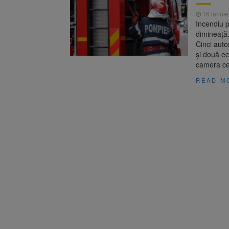
Înalta Cu
6 august 2026
16 ianuar
procesul
Incendiu p
Strategia
6 august 2026
dimineață.
Cinci auto
și două e
camera cen
READ M