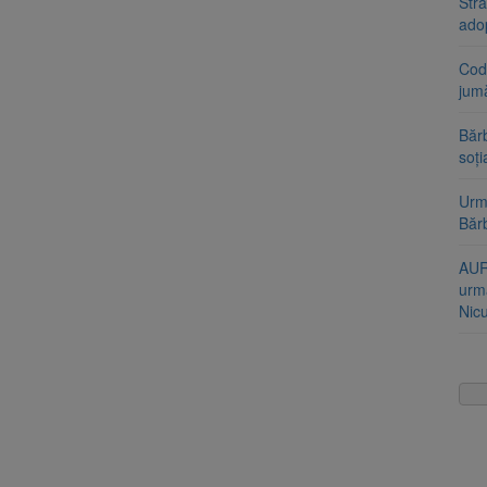
Stra
ado
Cod 
jumă
Bărb
soți
Urme
Băr
AUR
urmă
Nic