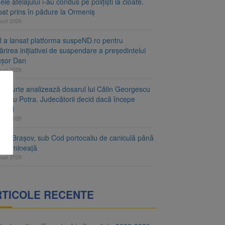
le atelajului i-au condus pe polițiști la cioate.
bat prins în pădure la Ormeniș
gust 2026
 a lansat platforma suspeND.ro pentru
rirea inițiativei de suspendare a președintelui
ușor Dan
gust 2026
ta Curte analizează dosarul lui Călin Georgescu
orațiu Potra. Judecătorii decid dacă începe
cesul
gust 2026
ețul Brașov, sub Cod portocaliu de caniculă până
ri dimineață
gust 2026
RTICOLE RECENTE