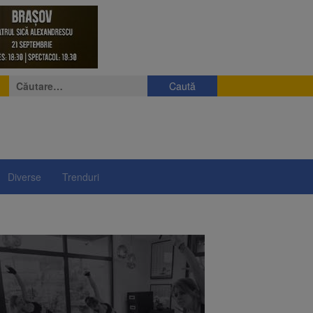
Caută
după:
Diverse
Trenduri
e
eniș
președintelui Nicușor