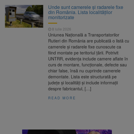
Clădirile Duplex de lângă
7 august 2026
Unde sunt camerele și radarele fixe
Piața Star din Brașov au fost demolate
din România. Lista localităților
monitorizate
Platforma Belvedere de pe
7 august 2026
8 iulie 2026
Tâmpa intră în renovare. Contract de peste 1
Uniunea Națională a Transportatorilor
milion de lei și termen de trei luni
Rutieri din România are publicată o listă cu
camerele și radarele fixe cunoscute ca
Unul dintre cele mai mari
7 august 2026
fiind montate pe teritoriul țării. Potrivit
parcuri ale Brașovului va fi amenajat în
UNTRR, evidența include camere aflate în
Bartolomeu-Avantgarden. Contractul a fost
curs de montare, funcționale, defecte sau
semnat (FOTO)
chiar false, însă nu cuprinde camerele
Trafic blocat pe DN1E Brașov
7 august 2026
demontate. Lista este structurată pe
– Poiana Brașov după un accident. Două
județe și localități și include informații
persoane primesc îngrijiri medicale
despre fabricantul, […]
READ MORE