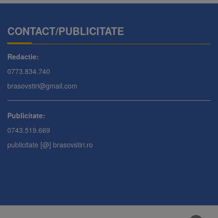
CONTACT/PUBLICITATE
Redactie:
0773.834.740
brasovstiri@gmail.com
Publicitate:
0743.519.669
publicitate [@] brasovstiri.ro