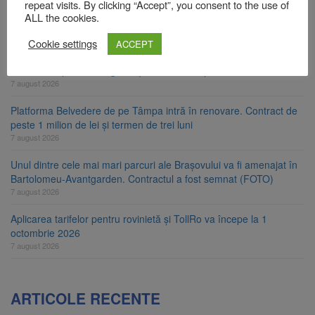
repeat visits. By clicking “Accept”, you consent to the use of
Primăria Brașov amenință cu sistarea plăților către Brai-Cata și
ALL the cookies.
Comprest. Motivul: platforme de gunoi neigienizate
Cookie settings
ACCEPT
7 august 2026
Clădirile Duplex de lângă Piața Star din Brașov au fost demolate
7 august 2026
Platforma Belvedere de pe Tâmpa intră în renovare. Contract de
peste 1 milion de lei și termen de trei luni
7 august 2026
Unul dintre cele mai mari parcuri ale Brașovului va fi amenajat în
Bartolomeu-Avantgarden. Contractul a fost semnat (FOTO)
7 august 2026
Aplicarea tarifelor pentru rovinietă și TollRo va începe la 1
octombrie 2026
7 august 2026
ARTICOLE RECENTE