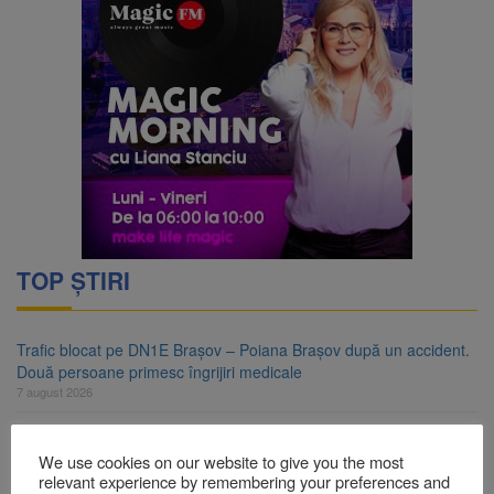
TOP ȘTIRI
Trafic blocat pe DN1E Brașov – Poiana Brașov după un accident.
Două persoane primesc îngrijiri medicale
7 august 2026
Dosar de evaziune fiscală de peste 330.000 de lei, clasat la
Brașov după plata prejudiciului
We use cookies on our website to give you the most
7 august 2026
relevant experience by remembering your preferences and