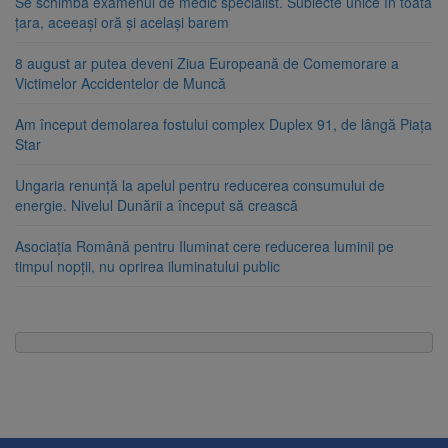
Se schimbă examenul de medic specialist. Subiecte unice în toată
țara, aceeași oră și același barem
8 august ar putea deveni Ziua Europeană de Comemorare a
Victimelor Accidentelor de Muncă
Am început demolarea fostului complex Duplex 91, de lângă Piața
Star
Ungaria renunță la apelul pentru reducerea consumului de
energie. Nivelul Dunării a început să crească
Asociația Română pentru Iluminat cere reducerea luminii pe
timpul nopții, nu oprirea iluminatului public