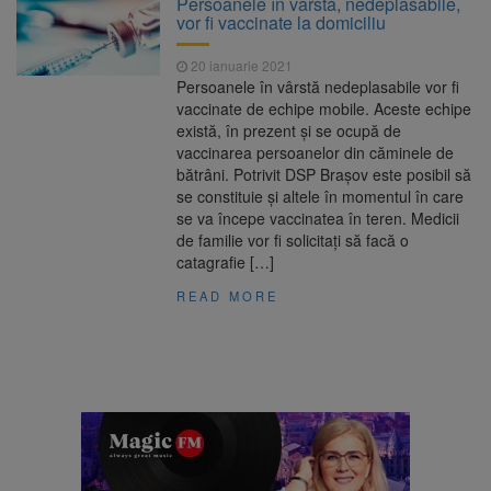
Persoanele în vârstă, nedeplasabile,
Nivelul Dunării a început să crească
vor fi vaccinate la domiciliu
Asociația Română pentru
8 august 2026
Iluminat cere reducerea luminii pe timpul
20 ianuarie 2021
nopții, nu oprirea iluminatului public
Persoanele în vârstă nedeplasabile vor fi
Trafic blocat pe DN1E Brașov
7 august 2026
vaccinate de echipe mobile. Aceste echipe
– Poiana Brașov după un accident. Două
există, în prezent și se ocupă de
persoane primesc îngrijiri medicale
vaccinarea persoanelor din căminele de
Se schimbă examenul de
8 august 2026
bătrâni. Potrivit DSP Brașov este posibil să
medic specialist. Subiecte unice în toată țara,
se constituie și altele în momentul în care
aceeași oră și același barem
se va începe vaccinatea în teren. Medicii
de familie vor fi solicitați să facă o
catagrafie […]
READ MORE