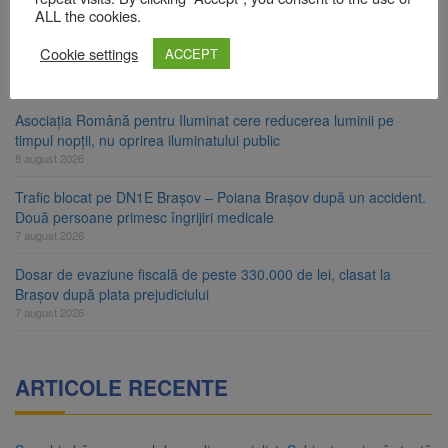
8 august 2026
ALL the cookies.
Ungaria renunță la apelul pentru reducerea consumului de
Cookie settings
ACCEPT
energie. Nivelul Dunării a început să crească
8 august 2026
Asociația Română pentru Iluminat cere reducerea luminii pe
timpul nopții, nu oprirea iluminatului public
8 august 2026
Trafic blocat pe DN1E Brașov – Poiana Brașov după un accident.
Două persoane primesc îngrijiri medicale
7 august 2026
Dosar de evaziune fiscală de peste 330.000 de lei, clasat la
Brașov după plata prejudiciului
7 august 2026
ARTICOLE RECENTE