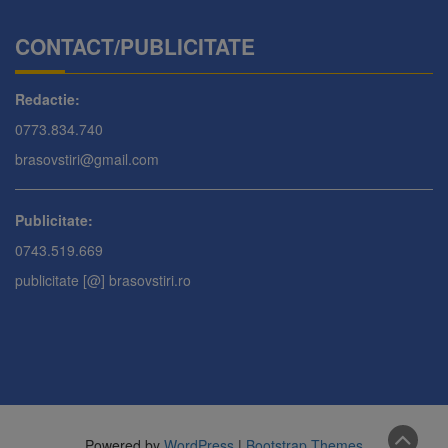
CONTACT/PUBLICITATE
Redactie:
0773.834.740
brasovstiri@gmail.com
Publicitate:
0743.519.669
publicitate [@] brasovstiri.ro
Powered by
WordPress
|
Bootstrap Themes