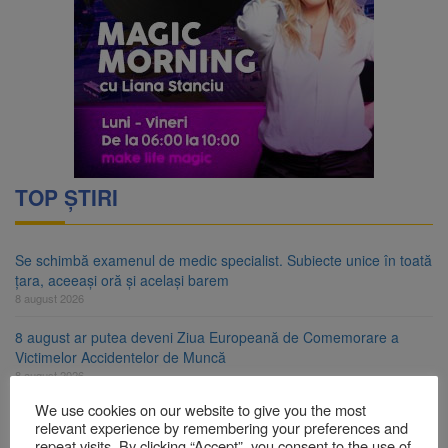
TOP ȘTIRI
Se schimbă examenul de medic specialist. Subiecte unice în toată
țara, aceeași oră și același barem
8 august 2026
8 august ar putea deveni Ziua Europeană de Comemorare a
Victimelor Accidentelor de Muncă
8 august 2026
We use cookies on our website to give you the most
Am început demolarea fostului complex Duplex 91, de lângă Piața
relevant experience by remembering your preferences and
Star
repeat visits. By clicking “Accept”, you consent to the use of