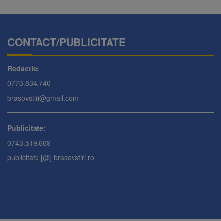
CONTACT/PUBLICITATE
Redactie:
0773.834.740
brasovstiri@gmail.com
Publicitate:
0743.519.669
publicitate [@] brasovstiri.ro