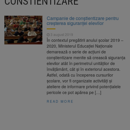
CONSTIENTIZARE
Clădirile Duplex de lângă
7 august 2026
Piața Star din Brașov au fost demolate
Campanie de conştientizare pentru
creşterea siguranţei elevilor
Platforma Belvedere de pe
7 august 2026
Tâmpa intră în renovare. Contract de peste 1
3 august 2019
milion de lei și termen de trei luni
În contextul pregătirii anului şcolar 2019 –
2020, Ministerul Educaţiei Naţionale
Unul dintre cele mai mari
7 august 2026
demarează o serie de acţiuni de
parcuri ale Brașovului va fi amenajat în
conştientizare menite să crească siguranţa
Bartolomeu-Avantgarden. Contractul a fost
elevilor atât în perimetrul unităţilor de
semnat (FOTO)
învăţământ, cât şi în exteriorul acestora.
Trafic blocat pe DN1E Brașov
7 august 2026
Astfel, odată cu începerea cursurilor
– Poiana Brașov după un accident. Două
şcolare, vor fi organizate activităţi şi
persoane primesc îngrijiri medicale
ateliere de informare privind potenţialele
pericole ce pot apărea pe […]
READ MORE