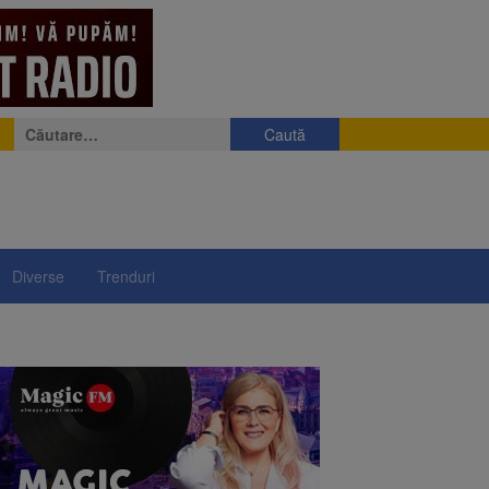
Caută
după:
Diverse
Trenduri
ii a început să crească
rea iluminatului public
rimesc îngrijiri