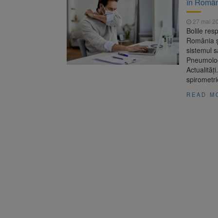
în Româ
Dosar de 
7 august 2026
27 mai 2
8 august
8 august 2026
Bolile res
România ș
sistemul s
Pneumologi
Actualități
spirometri
READ M