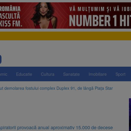
omic
Educatie
Cultura
Sanatate
Imobiliare
Sport
t demolarea fostului complex Duplex 91, de lângă Piața Star
enunță la apelul pentru reducerea consumului de energie. Nivelul Dunăr
 Română pentru Iluminat cere reducerea luminii pe timpul nopții, nu opri
ocat pe DN1E Brașov – Poiana Brașov după un accident. Două persoane p
spiratorii provoacă anual aproximativ 15.000 de decese