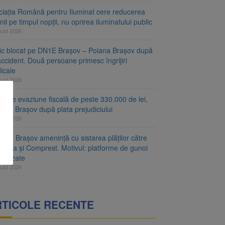
ciația Română pentru Iluminat cere reducerea
nii pe timpul nopții, nu oprirea iluminatului public
gust 2026
fic blocat pe DN1E Brașov – Poiana Brașov după
ccident. Două persoane primesc îngrijiri
icale
gust 2026
r de evaziune fiscală de peste 330.000 de lei,
at la Brașov după plata prejudiciului
gust 2026
ăria Brașov amenință cu sistarea plăților către
-Cata și Comprest. Motivul: platforme de gunoi
ienizate
gust 2026
RTICOLE RECENTE