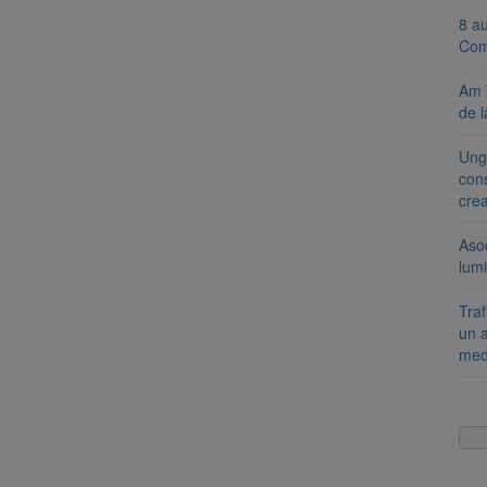
8 a
Com
Am 
de l
Ung
cons
cre
Aso
lumi
Tra
un a
med