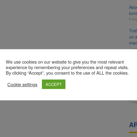
Aso
lumi
8 au
Tra
un a
med
7 au
Dosa
We use cookies on our website to give you the most relevant
clas
experience by remembering your preferences and repeat visits.
By clicking “Accept”, you consent to the use of ALL the cookies.
7 au
Prim
Cookie settings
ACCEPT
Brai
neig
7 au
A