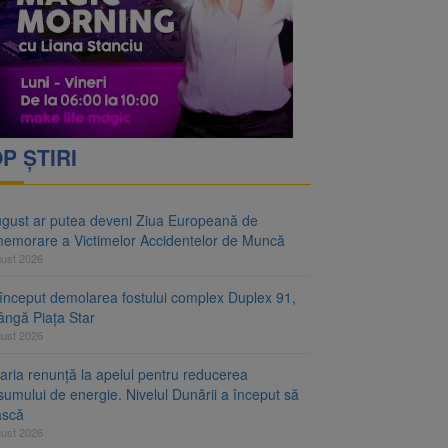
ejudiciului
telor de Muncă
P ȘTIRI
ugust ar putea deveni Ziua Europeană de
emorare a Victimelor Accidentelor de Muncă
gust 2026
început demolarea fostului complex Duplex 91,
ângă Piața Star
gust 2026
aria renunță la apelul pentru reducerea
umului de energie. Nivelul Dunării a început să
ască
gust 2026