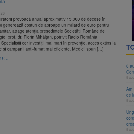
nia
evaziune fiscală de peste 330.000 de lei, clasat la Brașov după plata pr
026
 ar putea deveni Ziua Europeană de Comemorare a Victimelor Acciden
piratorii provoacă anual aproximativ 15.000 de decese în
i generează costuri de aproape un miliard de euro pentru
anitar, atrage atenția președintele Societății Române de
e, prof. dr. Florin Mihălțan, potrivit Radio România
. Specialiștii cer investiții mai mari în prevenție, acces extins la
TO
e și campanii anti-fumat mai eficiente. Medicii spun […]
ORE
8 a
Com
8 au
Am 
de l
8 au
Ung
cons
cre
8 au