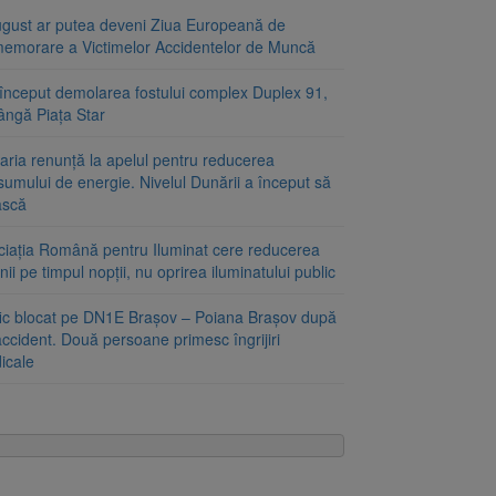
ugust ar putea deveni Ziua Europeană de
emorare a Victimelor Accidentelor de Muncă
început demolarea fostului complex Duplex 91,
ângă Piața Star
aria renunță la apelul pentru reducerea
umului de energie. Nivelul Dunării a început să
ască
ciația Română pentru Iluminat cere reducerea
nii pe timpul nopții, nu oprirea iluminatului public
fic blocat pe DN1E Brașov – Poiana Brașov după
ccident. Două persoane primesc îngrijiri
icale