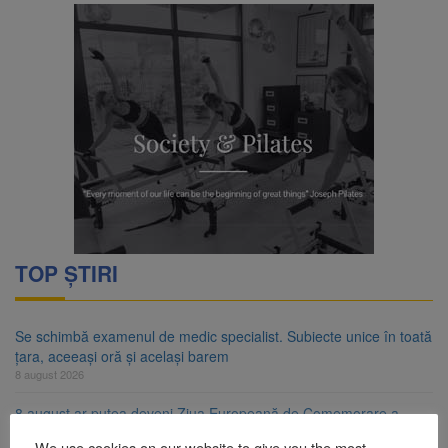
TOP ȘTIRI
Se schimbă examenul de medic specialist. Subiecte unice în toată
țara, aceeași oră și același barem
8 august 2026
8 august ar putea deveni Ziua Europeană de Comemorare a
Victimelor Accidentelor de Muncă
We use cookies on our website to give you the most