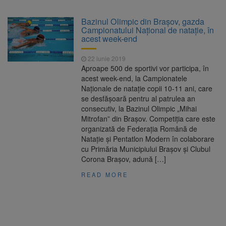
Nivelul Dunării a început să crească
Asociația Română pentru
8 august 2026
Bazinul Olimpic din Braşov, gazda
Iluminat cere reducerea luminii pe timpul
Campionatului Național de natație, în
nopții, nu oprirea iluminatului public
acest week-end
Trafic blocat pe DN1E Brașov
7 august 2026
– Poiana Brașov după un accident. Două
22 iunie 2019
persoane primesc îngrijiri medicale
Aproape 500 de sportivi vor participa, în
Se schimbă examenul de
8 august 2026
acest week-end, la Campionatele
medic specialist. Subiecte unice în toată țara,
Naţionale de nataţie copii 10-11 ani, care
aceeași oră și același barem
se desfăşoară pentru al patrulea an
consecutiv, la Bazinul Olimpic „Mihai
Mitrofan” din Braşov. Competiţia care este
organizată de Federaţia Română de
Nataţie şi Pentatlon Modern în colaborare
cu Primăria Municipiului Braşov şi Clubul
Corona Braşov, adună […]
READ MORE