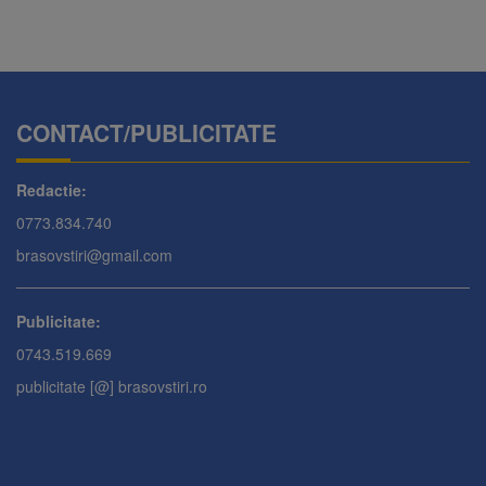
CONTACT/PUBLICITATE
Redactie:
0773.834.740
brasovstiri@gmail.com
Publicitate:
0743.519.669
publicitate [@] brasovstiri.ro