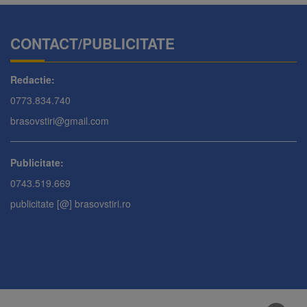
CONTACT/PUBLICITATE
Redactie:
0773.834.740
brasovstiri@gmail.com
Publicitate:
0743.519.669
publicitate [@] brasovstiri.ro