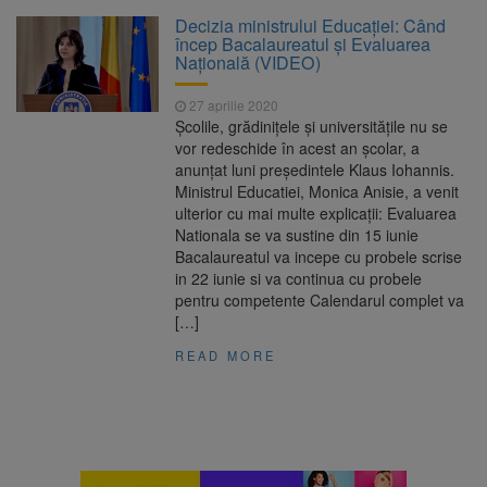
Platforma Belvedere de pe
7 august 2026
Decizia ministrului Educației: Când
Tâmpa intră în renovare. Contract de peste 1
încep Bacalaureatul și Evaluarea
milion de lei și termen de trei luni
Națională (VIDEO)
Unul dintre cele mai mari
7 august 2026
27 aprilie 2020
parcuri ale Brașovului va fi amenajat în
Școlile, grădinițele și universitățile nu se
Bartolomeu-Avantgarden. Contractul a fost
vor redeschide în acest an școlar, a
semnat (FOTO)
anunțat luni președintele Klaus Iohannis.
Aplicarea tarifelor pentru
7 august 2026
Ministrul Educatiei, Monica Anisie, a venit
rovinietă și TollRo va începe la 1 octombrie
ulterior cu mai multe explicații: Evaluarea
2026
Nationala se va sustine din 15 iunie
Bacalaureatul va incepe cu probele scrise
Dosar de evaziune fiscală de
7 august 2026
in 22 iunie si va continua cu probele
peste 330.000 de lei, clasat la Brașov după
pentru competente Calendarul complet va
plata prejudiciului
[…]
READ MORE