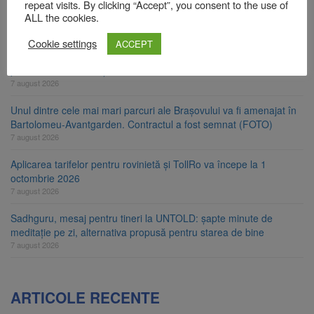
repeat visits. By clicking “Accept”, you consent to the use of
Clădirile Duplex de lângă Piața Star din Brașov au fost demolate
ALL the cookies.
7 august 2026
Cookie settings
ACCEPT
Platforma Belvedere de pe Tâmpa intră în renovare. Contract de
peste 1 milion de lei și termen de trei luni
7 august 2026
Unul dintre cele mai mari parcuri ale Brașovului va fi amenajat în
Bartolomeu-Avantgarden. Contractul a fost semnat (FOTO)
7 august 2026
Aplicarea tarifelor pentru rovinietă și TollRo va începe la 1
octombrie 2026
7 august 2026
Sadhguru, mesaj pentru tineri la UNTOLD: șapte minute de
meditație pe zi, alternativa propusă pentru starea de bine
7 august 2026
ARTICOLE RECENTE