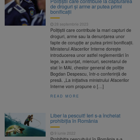
Poliţiştii care contribuie la capturarea
Nivelul Dunării a început să crească
de droguri și arme ar putea primi
Asociația Română pentru
8 august 2026
bonificaţii
Iluminat cere reducerea luminii pe timpul
nopții, nu oprirea iluminatului public
28 septembrie 2023
Trafic blocat pe DN1E Brașov
7 august 2026
Poliţiştii care contribuie la mari capturi de
– Poiana Brașov după un accident. Două
droguri, arme sau la denunţarea unor
persoane primesc îngrijiri medicale
fapte de corupţie ar putea primi bonificaţii.
Se schimbă examenul de
8 august 2026
Ministerul Afacerilor Interne doreşte
medic specialist. Subiecte unice în toată țara,
introducerea unor astfel reglementări în
aceeași oră și același barem
lege, a anunţat, miercuri, secretarul de
stat în MAI, chestor general de poliţie
Bogdan Despescu, într-o conferinţă de
presă. „La iniţiativa ministrului Afacerilor
Interne vom propune o […]
READ MORE
Liber la pescuit! Ieri s-a încheiat
prohibiția în România
9 iunie 2022
Prohibiţia pescuitului în România s-a