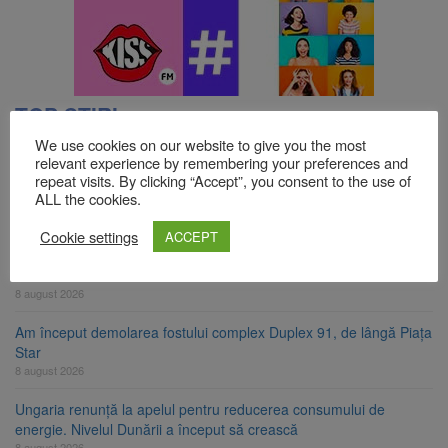
TOP ȘTIRI
We use cookies on our website to give you the most
relevant experience by remembering your preferences and
Se schimbă examenul de medic specialist. Subiecte unice în toată
repeat visits. By clicking “Accept”, you consent to the use of
ALL the cookies.
țara, aceeași oră și același barem
8 august 2026
Cookie settings
ACCEPT
8 august ar putea deveni Ziua Europeană de Comemorare a
Victimelor Accidentelor de Muncă
8 august 2026
Am început demolarea fostului complex Duplex 91, de lângă Piața
Star
8 august 2026
Ungaria renunță la apelul pentru reducerea consumului de
energie. Nivelul Dunării a început să crească
8 august 2026