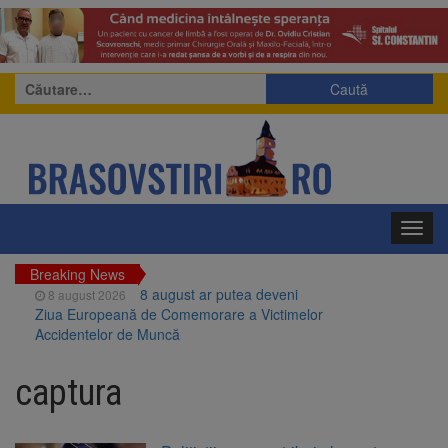
Caută
după:
Toggl
navig
Breaking News
8 august ar putea deveni
8 august 2026
Ziua Europeană de Comemorare a Victimelor
Accidentelor de Muncă
Am început demolarea
8 august 2026
fostului complex Duplex 91, de lângă Piața
captura
Star
Ungaria renunță la apelul
8 august 2026
pentru reducerea consumului de energie.