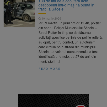
180 de litri de alcool fără acte,
nopții, nu oprirea iluminatului public
descoperiți într-o mașină oprită în
Trafic blocat pe DN1E Brașov
7 august 2026
trafic la Săcele
– Poiana Brașov după un accident. Două
persoane primesc îngrijiri medicale
10 martie 2026
Dosar de evaziune fiscală de
7 august 2026
Ieri, 9 martie, în jurul orelor 19.40, polițiști
peste 330.000 de lei, clasat la Brașov după
din cadrul Poliției Municipiului Săcele –
plata prejudiciului
Biroul Rutier în timp ce desfășurau
8 august ar putea deveni
8 august 2026
activități specifice pe linie de poliție rutieră,
Ziua Europeană de Comemorare a Victimelor
au oprit, pentru control, un autoturism,
Accidentelor de Muncă
care circula pe o stradă din municipiul
Săcele. La volanul autoturismului a fost
identificată o femeie, de 27 de ani, din
municipiul […]
READ MORE