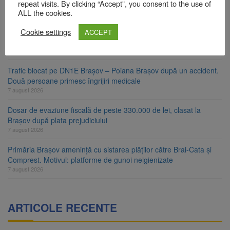
energie. Nivelul Dunării a început să crească
repeat visits. By clicking “Accept”, you consent to the use of
8 august 2026
ALL the cookies.
Asociația Română pentru Iluminat cere reducerea luminii pe
Cookie settings
ACCEPT
timpul nopții, nu oprirea iluminatului public
8 august 2026
Trafic blocat pe DN1E Brașov – Poiana Brașov după un accident.
Două persoane primesc îngrijiri medicale
7 august 2026
Dosar de evaziune fiscală de peste 330.000 de lei, clasat la
Brașov după plata prejudiciului
7 august 2026
Primăria Brașov amenință cu sistarea plăților către Brai-Cata și
Comprest. Motivul: platforme de gunoi neigienizate
7 august 2026
ARTICOLE RECENTE