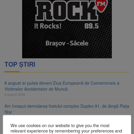
TOP ȘTIRI
8 august ar putea deveni Ziua Europeană de Comemorare a
Victimelor Accidentelor de Muncă
8 august 2026
Am început demolarea fostului complex Duplex 91, de lângă Piața
Star
8 august 2026
We use cookies on our website to give you the most
Ungaria renunță la apelul pentru reducerea consumului de
relevant experience by remembering your preferences and