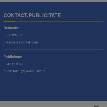
CONTACT/PUBLICITATE
Redactie:
0773.834.740
brasovstiri@gmail.com
Publicitate:
0743.519.669
publicitate [@] brasovstiri.ro