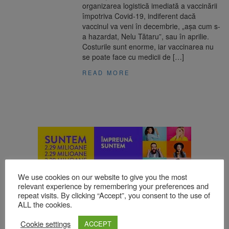
organizarea logistică imediată a vaccinării
împotriva Covid-19, indiferent dacă
vaccinul va veni în decembrie, „așa cum s-
a hazardat, Nelu Tătaru”, sau în aprilie.
Costurile sunt enorme, iar vaccinarea nu
se poate face cu medicii de […]
READ MORE
We use cookies on our website to give you the most
relevant experience by remembering your preferences and
repeat visits. By clicking “Accept”, you consent to the use of
ALL the cookies.
Cookie settings
ACCEPT