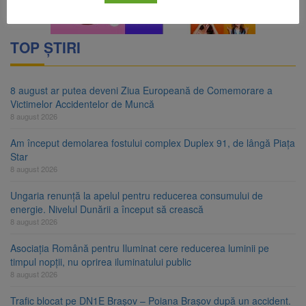
TOP ȘTIRI
8 august ar putea deveni Ziua Europeană de Comemorare a
Victimelor Accidentelor de Muncă
8 august 2026
Am început demolarea fostului complex Duplex 91, de lângă Piața
Star
8 august 2026
Ungaria renunță la apelul pentru reducerea consumului de
energie. Nivelul Dunării a început să crească
8 august 2026
Asociația Română pentru Iluminat cere reducerea luminii pe
timpul nopții, nu oprirea iluminatului public
8 august 2026
Trafic blocat pe DN1E Brașov – Poiana Brașov după un accident.