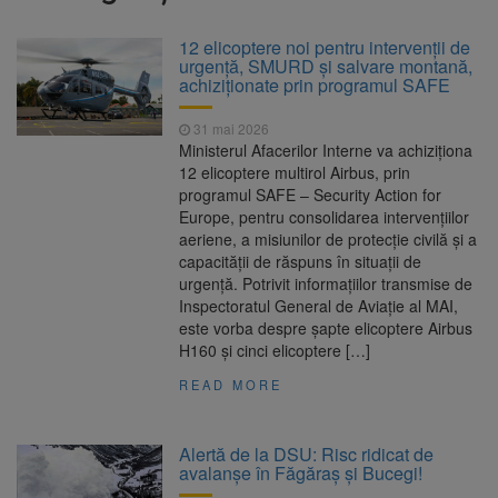
nopții, nu oprirea iluminatului public
Trafic blocat pe DN1E Brașov
7 august 2026
12 elicoptere noi pentru intervenții de
– Poiana Brașov după un accident. Două
urgență, SMURD și salvare montană,
persoane primesc îngrijiri medicale
achiziționate prin programul SAFE
Dosar de evaziune fiscală de
7 august 2026
peste 330.000 de lei, clasat la Brașov după
31 mai 2026
plata prejudiciului
Ministerul Afacerilor Interne va achiziționa
8 august ar putea deveni
8 august 2026
12 elicoptere multirol Airbus, prin
Ziua Europeană de Comemorare a Victimelor
programul SAFE – Security Action for
Accidentelor de Muncă
Europe, pentru consolidarea intervențiilor
aeriene, a misiunilor de protecție civilă și a
capacității de răspuns în situații de
urgență. Potrivit informațiilor transmise de
Inspectoratul General de Aviație al MAI,
este vorba despre șapte elicoptere Airbus
H160 și cinci elicoptere […]
READ MORE
Alertă de la DSU: Risc ridicat de
avalanșe în Făgăraș și Bucegi!