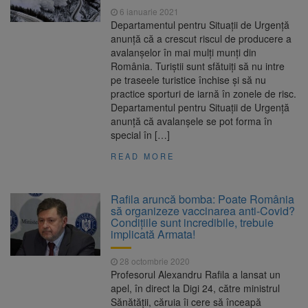
6 ianuarie 2021
Departamentul pentru Situații de Urgență
anunță că a crescut riscul de producere a
avalanșelor în mai mulți munți din
România. Turiștii sunt sfătuiți să nu intre
pe traseele turistice închise și să nu
practice sporturi de iarnă în zonele de risc.
Departamentul pentru Situații de Urgență
anunță că avalanșele se pot forma în
special în […]
READ MORE
Rafila aruncă bomba: Poate România
să organizeze vaccinarea anti-Covid?
Condițiile sunt incredibile, trebuie
implicată Armata!
28 octombrie 2020
Profesorul Alexandru Rafila a lansat un
apel, în direct la Digi 24, către ministrul
Sănătății, căruia îi cere să înceapă