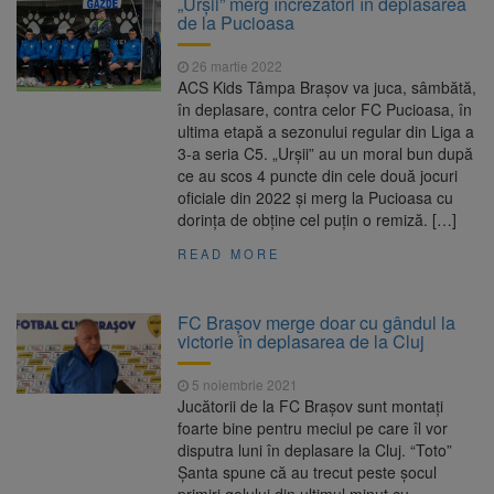
„Urșii” merg încrezători în deplasarea
Nivelul Dunării a început să crească
de la Pucioasa
Asociația Română pentru
8 august 2026
Iluminat cere reducerea luminii pe timpul
26 martie 2022
nopții, nu oprirea iluminatului public
ACS Kids Tâmpa Brașov va juca, sâmbătă,
Trafic blocat pe DN1E Brașov
7 august 2026
în deplasare, contra celor FC Pucioasa, în
– Poiana Brașov după un accident. Două
ultima etapă a sezonului regular din Liga a
persoane primesc îngrijiri medicale
3-a seria C5. „Urșii” au un moral bun după
Se schimbă examenul de
8 august 2026
ce au scos 4 puncte din cele două jocuri
medic specialist. Subiecte unice în toată țara,
oficiale din 2022 și merg la Pucioasa cu
aceeași oră și același barem
dorința de obține cel puțin o remiză. […]
READ MORE
FC Braşov merge doar cu gândul la
victorie în deplasarea de la Cluj
5 noiembrie 2021
Jucătorii de la FC Braşov sunt montaţi
foarte bine pentru meciul pe care îl vor
disputra luni în deplasare la Cluj. “Toto”
Şanta spune că au trecut peste şocul