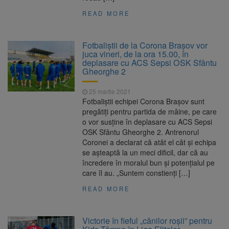
READ MORE
Fotbaliștii de la Corona Brașov vor
juca vineri, de la ora 15.00, în
deplasare cu ACS Sepsi OSK Sfântu
Gheorghe 2
25 martie 2021
Fotbaliştii echipei Corona Braşov sunt
pregătiţi pentru partida de mâine, pe care
o vor susţine în deplasare cu ACS Sepsi
OSK Sfântu Gheorghe 2. Antrenorul
Coronei a declarat că atât el cât și echipa
se așteaptă la un meci dificil, dar că au
încredere în moralul bun și potențialul pe
care îl au. „Suntem constienți […]
READ MORE
Victorie în fieful „cânilor roșii” pentru