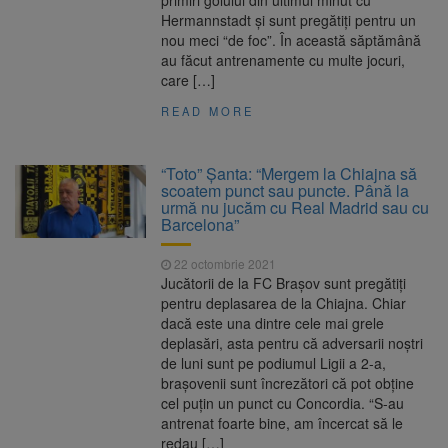
primiri golului din ultimul minut cu
Hermannstadt şi sunt pregătiţi pentru un
nou meci “de foc”. În această săptămână
au făcut antrenamente cu multe jocuri,
care […]
READ MORE
“Toto” Şanta: “Mergem la Chiajna să
scoatem punct sau puncte. Până la
urmă nu jucăm cu Real Madrid sau cu
Barcelona”
22 octombrie 2021
Jucătorii de la FC Braşov sunt pregătiţi
pentru deplasarea de la Chiajna. Chiar
dacă este una dintre cele mai grele
deplasări, asta pentru că adversarii noştri
de luni sunt pe podiumul Ligii a 2-a,
braşovenii sunt încrezători că pot obţine
cel puţin un punct cu Concordia. “S-au
antrenat foarte bine, am încercat să le
redau […]