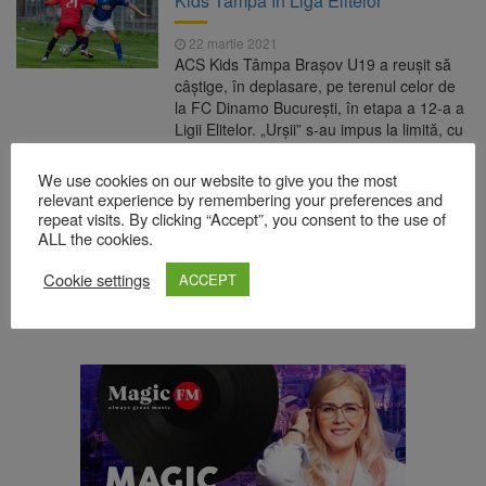
Kids Tâmpa în Liga Elitelor
22 martie 2021
ACS Kids Tâmpa Brașov U19 a reușit să
câștige, în deplasare, pe terenul celor de
la FC Dinamo București, în etapa a 12-a a
Ligii Elitelor. „Urșii” s-au impus la limită, cu
3-2 (2-1), la capătul unui joc de luptă.
Golurile brașovenilor au fost semnate de
We use cookies on our website to give you the most
Goșman, Necula și Popa. „Am făcut un
relevant experience by remembering your preferences and
meci bun, […]
repeat visits. By clicking “Accept”, you consent to the use of
ALL the cookies.
READ MORE
Cookie settings
ACCEPT