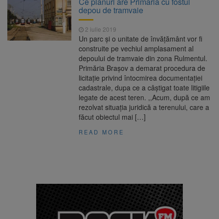
Ce planuri are Primăria cu fostul
7,50%
depou de tramvaie
1 octombrie, dată importantă
7 august 2026
pentru șoferi și transportatori. Intră în aplicare
2 iulie 2019
noul sistem de taxare rutieră
Un parc și o unitate de învățământ vor fi
7 august, Ziua Internațională
7 august 2026
construite pe vechiul amplasament al
a Berii. Sărbătoarea este marcată în peste
depoului de tramvaie din zona Rulmentul.
200 de orașe din lume
Primăria Brașov a demarat procedura de
Facturi mai mari la curent din
7 august 2026
licitație privind întocmirea documentației
toamnă. Unele tarife se apropie de 2 lei/kWh
cadastrale, dupa ce a câștigat toate litigiile
legate de acest teren. ,,Acum, după ce am
rezolvat situația juridică a terenului, care a
făcut obiectul mai […]
READ MORE