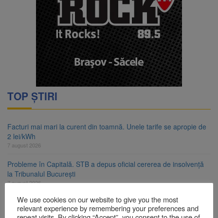
TOP ȘTIRI
Facturi mai mari la curent din toamnă. Unele tarife se apropie de
2 lei/kWh
7 august 2026
Probleme în Capitală. STB a depus oficial cererea de insolvență
la Tribunalul București
7 august 2026
We use cookies on our website to give you the most
Guvernul pregătește posibile limitări de consum pentru marii
relevant experience by remembering your preferences and
consumatori de energie
repeat visits. By clicking “Accept”, you consent to the use of