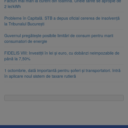
Facturi mai mari la curent din toamnă. Unele tarife se apropie de
2 lei/kWh
Probleme în Capitală. STB a depus oficial cererea de insolvență
la Tribunalul București
Guvernul pregătește posibile limitări de consum pentru marii
consumatori de energie
FIDELIS VIII: Investiții în lei și euro, cu dobânzi neimpozabile de
până la 7,50%
1 octombrie, dată importantă pentru șoferi și transportatori. Intră
în aplicare noul sistem de taxare rutieră