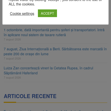
7 august 2026
ALL the cookies.
FIDELIS VIII: Investiții în lei și euro, cu dobânzi neimpozabile de
Cookie settings
ACCEPT
până la 7,50%
7 august 2026
1 octombrie, dată importantă pentru șoferi și transportatori. Intră
în aplicare noul sistem de taxare rutieră
7 august 2026
7 august, Ziua Internațională a Berii. Sărbătoarea este marcată în
peste 200 de orașe din lume
7 august 2026
Luiza Zan concertează vineri la Cetatea Rupea, în cadrul
Săptămânii Haferland
7 august 2026
ARTICOLE RECENTE