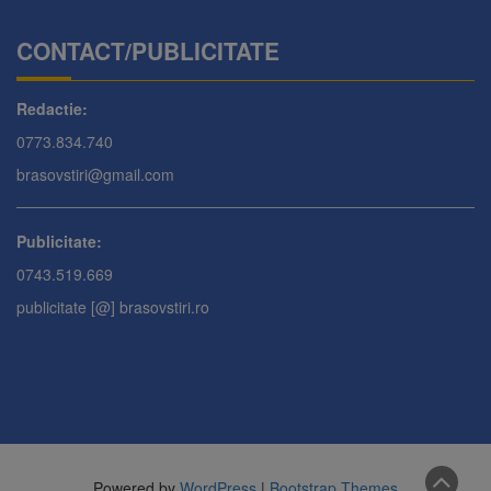
CONTACT/PUBLICITATE
Redactie:
0773.834.740
brasovstiri@gmail.com
Publicitate:
0743.519.669
publicitate [@] brasovstiri.ro
Powered by
WordPress
|
Bootstrap Themes