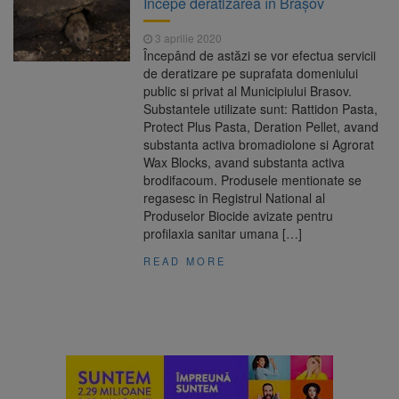
Începe deratizarea în Brașov
nopții, nu oprirea iluminatului public
Trafic blocat pe DN1E Brașov
7 august 2026
3 aprilie 2020
– Poiana Brașov după un accident. Două
Începând de astăzi se vor efectua servicii
persoane primesc îngrijiri medicale
de deratizare pe suprafata domeniului
Dosar de evaziune fiscală de
7 august 2026
public si privat al Municipiului Brasov.
peste 330.000 de lei, clasat la Brașov după
Substantele utilizate sunt: Rattidon Pasta,
plata prejudiciului
Protect Plus Pasta, Deration Pellet, avand
8 august ar putea deveni
8 august 2026
substanta activa bromadiolone si Agrorat
Ziua Europeană de Comemorare a Victimelor
Wax Blocks, avand substanta activa
Accidentelor de Muncă
brodifacoum. Produsele mentionate se
regasesc in Registrul National al
Produselor Biocide avizate pentru
profilaxia sanitar umana […]
READ MORE