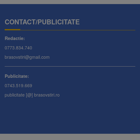
CONTACT/PUBLICITATE
Redactie:
0773.834.740
brasovstiri@gmail.com
Publicitate:
0743.519.669
publicitate [@] brasovstiri.ro