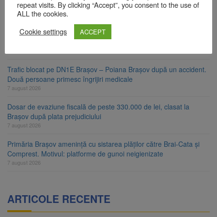
repeat visits. By clicking “Accept”, you consent to the use of
energie. Nivelul Dunării a început să crească
ALL the cookies.
8 august 2026
Cookie settings
ACCEPT
Asociația Română pentru Iluminat cere reducerea luminii pe
timpul nopții, nu oprirea iluminatului public
8 august 2026
Trafic blocat pe DN1E Brașov – Poiana Brașov după un accident.
Două persoane primesc îngrijiri medicale
7 august 2026
Dosar de evaziune fiscală de peste 330.000 de lei, clasat la
Brașov după plata prejudiciului
7 august 2026
Primăria Brașov amenință cu sistarea plăților către Brai-Cata și
Comprest. Motivul: platforme de gunoi neigienizate
7 august 2026
ARTICOLE RECENTE