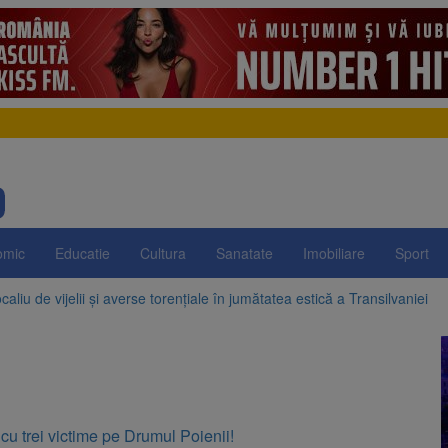
omic
Educatie
Cultura
Sanatate
Imobiliare
Sport
aliu de vijelii și averse torențiale în jumătatea estică a Transilvaniei
 Victoria, reținut după ce și-ar fi agresat soția de două ori în câteva zil
elajului i-au condus pe polițiști la cioate. Bărbat prins în pădure la Orm
sat platforma suspeND.ro pentru urmărirea inițiativei de suspendare a 
cu trei victime pe Drumul Poienii!