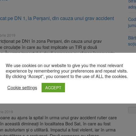
Stra
ado
ocat pe DN 1, la Perșani, din cauza unui grav accident
Cod 
jumă
brie 2019
Bărb
tricționat pe DN1 în zona Perșani, din cauza unui grav
soți
e circulație în care au fost implicate un TIR și două
me. În urma impactului, două persoane au rămas încarcerate
Urme
e avariate. La fața locului au fost trimise două echipaje
Băr
We use cookies on our website to give you the most relevant
ouă echipaje de descarcerare. Traficul este restricționat în
experience by remembering your preferences and repeat visits.
 […]
AUR
By clicking “Accept”, you consent to the use of ALL the cookies.
urmă
ORE
Nic
Cookie settings
ACCEPT
soane au ajuns la spital în urma unui accident la Bod
rie 2019
oane au ajuns la spital în urma unui grav accident rutier care
 în această dimineați în localitatea Bod Sat, în care au fost
n autoturism și o utilitară. Impactul a fost violent, iar în urma
 autoutilitara s-a rasturnat. Două persoane au rămas