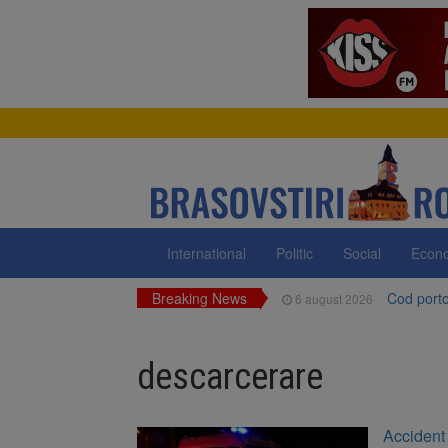
International
Politic
Social
Econ
Breaking News
Cod portoc
6 august 2026
Bărbat din
6 august 2026
descarcerare
Urmele at
6 august 2026
AUR a lan
6 august 2026
Accident 
Dan