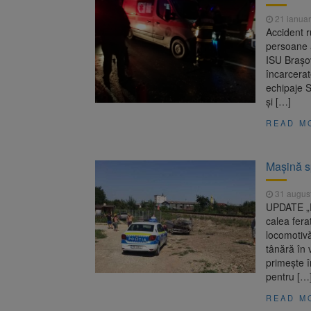
Înalta Cu
6 august 2026
21 ianuar
procesul
Accident r
Strategia
6 august 2026
persoane a
ISU Brașov
încarcerat
echipaje 
și […]
READ M
Mașină s
31 augus
UPDATE „Pe
calea fera
locomotivă
tânără în 
primește în
pentru […
READ M