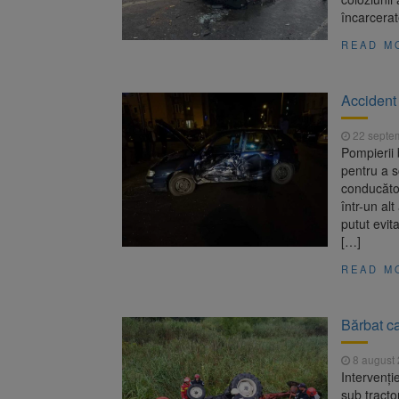
încarcerat
READ M
Accident
22 septe
Pompierii 
pentru a s
conducător
într-un al
putut evit
[…]
READ M
Bărbat ca
8 august
Intervenți
sub tracto