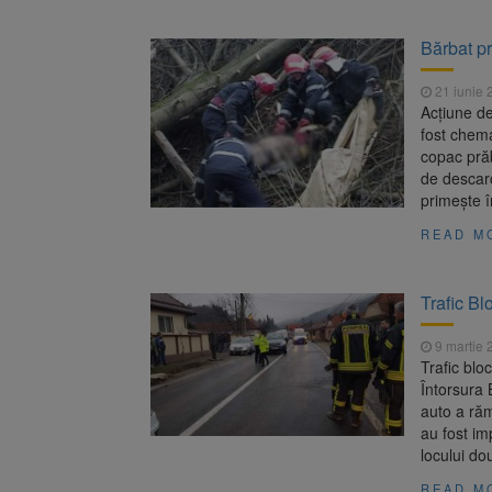
Bărbat pr
21 iunie 
Acțiune de
fost chema
copac prăb
de descarc
primește în
READ M
Trafic Bl
9 martie 
Trafic blo
Întorsura 
auto a răm
au fost im
locului d
READ M