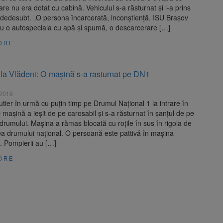
care nu era dotat cu cabină. Vehiculul s-a răsturnat și l-a prins
 dedesubt. „O persona încarcerată, inconștiență. ISU Brașov
cu o autospeciala cu apă și spumă, o descarcerare […]
ORE
 la Vlădeni: O mașină s-a rasturnat pe DN1
 2019
utier în urmă cu puțin timp pe Drumul Național 1 la intrare în
 mașină a ieșit de pe carosabil și s-a răsturnat în șanțul de pe
rumului. Mașina a rămas blocată cu roțile în sus în rigola de
a drumului național. O persoană este pattivă în mașina
. Pompierii au […]
ORE