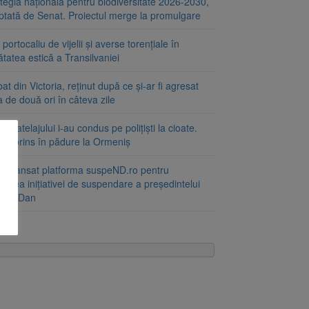
tegia națională pentru biodiversitate 2026-2030,
ptată de Senat. Proiectul merge la promulgare
portocaliu de vijelii și averse torențiale în
tatea estică a Transilvaniei
at din Victoria, reținut după ce și-ar fi agresat
a de două ori în câteva zile
le atelajului i-au condus pe polițiști la cioate.
bat prins în pădure la Ormeniș
 a lansat platforma suspeND.ro pentru
rirea inițiativei de suspendare a președintelui
ușor Dan