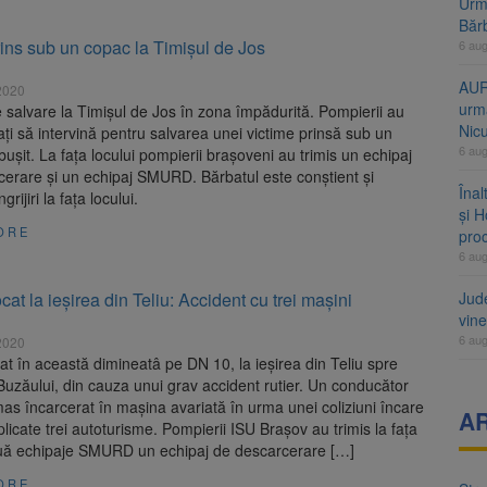
Urme
Băr
ins sub un copac la Timișul de Jos
6 au
AUR
2020
urmă
 salvare la Timișul de Jos în zona împădurită. Pompierii au
Nic
ți să intervină pentru salvarea unei victime prinsă sub un
6 au
ușit. La fața locului pompierii brașoveni au trimis un echipaj
erare și un echipaj SMURD. Bărbatul este conștient și
Înal
grijiri la fața locului.
și H
ORE
pro
6 au
ocat la ieșirea din Teliu: Accident cu trei mașini
Jud
vine
6 au
2020
cat în această dimineatâ pe DN 10, la ieșirea din Teliu spre
Buzăului, din cauza unui grav accident rutier. Un conducător
as încarcerat în mașina avariată în urma unei coliziuni încare
A
plicate trei autoturisme. Pompierii ISU Brașov au trimis la fața
ouă echipaje SMURD un echipaj de descarcerare […]
ORE