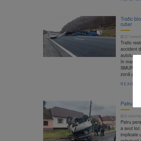
Trafic bl
rutier
27 noiem
Trafic res
accident d
autoturis
în mașinil
SMURD și d
zonă până
READ M
Patru per
6 octomb
Patru pers
a avut loc
implicate u
coloziunii