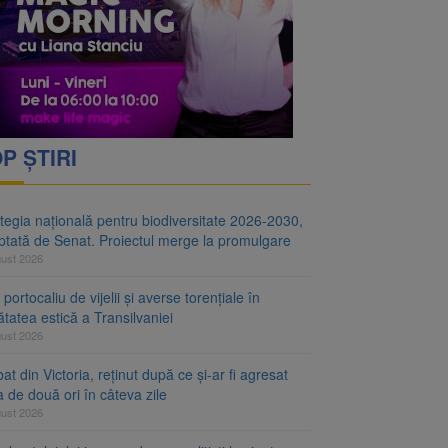
i decid dacă începe
ul merge la promulgare
P ȘTIRI
tegia națională pentru biodiversitate 2026-2030,
ptată de Senat. Proiectul merge la promulgare
gust 2026
portocaliu de vijelii și averse torențiale în
tatea estică a Transilvaniei
gust 2026
at din Victoria, reținut după ce și-ar fi agresat
a de două ori în câteva zile
gust 2026