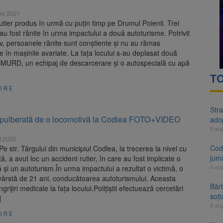
rte analizează dosarul lui Călin Georgescu și Horațiu Potra. Judecători
ie 2021
utier produs în urmă cu puțin timp pe Drumul Poienii. Trei
 națională pentru biodiversitate 2026-2030, adoptată de Senat. Proiect
u fost rănite în urma impactului a două autoturisme. Potrivit
, persoanele rănite sunt conștiente și nu au rămas
e în mașinile avariate. La fața locului s-au deplasat două
SMURD, un echipaj de descarcerare și o autospecială cu apă
TO
ORE
Stra
pulberată de o locomotivă la Codlea FOTO+VIDEO
ado
6 au
t 2020
Cod 
 str. Târgului din municipiul Codlea, la trecerea la nivel cu
jumă
tă, a avut loc un accident rutier, în care au fost implicate o
6 au
 și un autoturism.În urma impactului a rezultat o victimă, o
vârstă de 21 ani, conducătoarea autoturismului. Aceasta
Bărb
grijiri medicale la fața locului.Polițiștii efectuează cercetări
soți
]
6 au
ORE