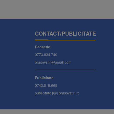
CONTACT/PUBLICITATE
Redactie:
0773.834.740
brasovstiri@gmail.com
Publicitate:
0743.519.669
publicitate [@] brasovstiri.ro