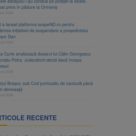
le atelajului i-au condus pe polițiști la cioate.
bat prins în pădure la Ormeniș
gust 2026
 a lansat platforma suspeND.ro pentru
rirea inițiativei de suspendare a președintelui
ușor Dan
gust 2026
ta Curte analizează dosarul lui Călin Georgescu
orațiu Potra. Judecătorii decid dacă începe
cesul
gust 2026
ețul Brașov, sub Cod portocaliu de caniculă până
ri dimineață
gust 2026
RTICOLE RECENTE