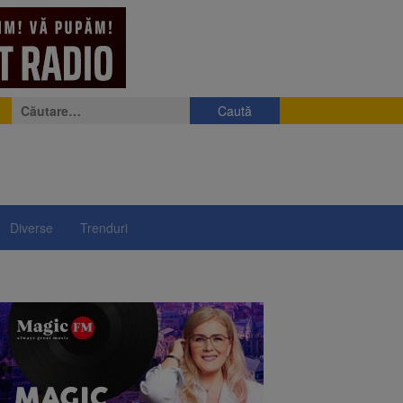
Caută
după:
Diverse
Trenduri
e
eniș
președintelui Nicușor