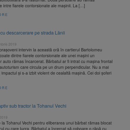
e intre fiarele contorsionate ale mașinii. La […]
ORE
 cu descarcerare pe strada Lânii
mbrie 2019
brașoveni intervin la această oră în cartierul Bartolomeu
coate dintre fiarele contorsionate ale unei mașini un
 auto rămas încarcerat. Bărbatul ar fi intrat cu mașina frontal
t autoturism care circula pe un drum perpendicular. Nu a mai
a impactul și s-a izbit violent de cealaltă mașină. Cei doi șoferi
ORE
ptiv sub tractor la Tohanul Vechi
 2019
e la Tohanul Vechi pentru eliberarea unui bărbat rămas blocat
rul cu care lucra. Bărbatul a încercat să coboare o râpă cu