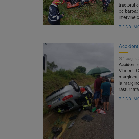
tractorul 
pe bărbat
intervine 
READ M
Accident
1 august
Accident r
Vlădeni. O
marginea d
la margine
răsturnată
READ M