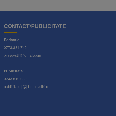
CONTACT/PUBLICITATE
Redactie:
0773.834.740
brasovstiri@gmail.com
Publicitate:
0743.519.669
publicitate [@] brasovstiri.ro