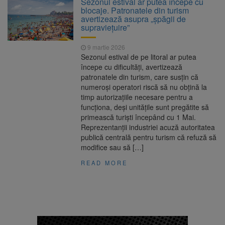
Sezonul estival ar putea începe cu
Ormeniș
blocaje. Patronatele din turism
AUR a lansat platforma
6 august 2026
avertizează asupra „șpăgii de
suspeND.ro pentru urmărirea inițiativei de
supraviețuire”
suspendare a președintelui Nicușor Dan
Înalta Curte analizează
6 august 2026
9 martie 2026
dosarul lui Călin Georgescu și Horațiu Potra.
Sezonul estival de pe litoral ar putea
Judecătorii decid dacă începe procesul
începe cu dificultăți, avertizează
Strategia națională pentru
6 august 2026
patronatele din turism, care susțin că
biodiversitate 2026-2030, adoptată de Senat.
numeroși operatori riscă să nu obțină la
Proiectul merge la promulgare
timp autorizațiile necesare pentru a
funcționa, deși unitățile sunt pregătite să
primească turiști începând cu 1 Mai.
Reprezentanții industriei acuză autoritatea
publică centrală pentru turism că refuză să
modifice sau să […]
READ MORE