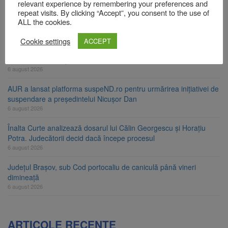
relevant experience by remembering your preferences and
Bărbat din Victoria, reținut după ce și-ar fi agresat soția de două
repeat visits. By clicking “Accept”, you consent to the use of
ori în câteva zile
ALL the cookies.
6 august 2026
Cookie settings
ACCEPT
Urmele atelajului i-au condus pe polițiști la cioate. Bărbat prins în
pădure la Ormeniș
6 august 2026
AUR a lansat platforma suspeND.ro pentru urmărirea inițiativei de
suspendare a președintelui Nicușor Dan
6 august 2026
Înalta Curte analizează dosarul lui Călin Georgescu și Horațiu
Potra. Judecătorii decid dacă începe procesul
6 august 2026
Județul Brașov, sub Cod portocaliu de caniculă până vineri
dimineață
6 august 2026
ARTICOLE RECENTE