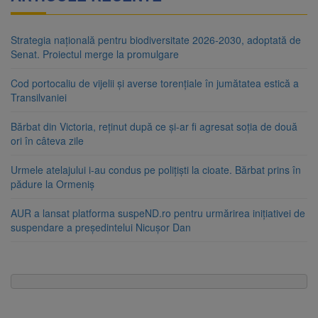
Strategia națională pentru biodiversitate 2026-2030, adoptată de
Senat. Proiectul merge la promulgare
Cod portocaliu de vijelii și averse torențiale în jumătatea estică a
Transilvaniei
Bărbat din Victoria, reținut după ce și-ar fi agresat soția de două
ori în câteva zile
Urmele atelajului i-au condus pe polițiști la cioate. Bărbat prins în
pădure la Ormeniș
AUR a lansat platforma suspeND.ro pentru urmărirea inițiativei de
suspendare a președintelui Nicușor Dan