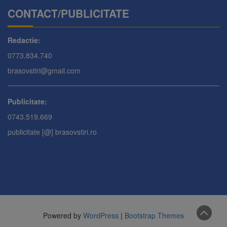
CONTACT/PUBLICITATE
Redactie:
0773.834.740
brasovstiri@gmail.com
Publicitate:
0743.519.669
publicitate [@] brasovstiri.ro
Powered by
WordPress
|
Bootstrap Themes