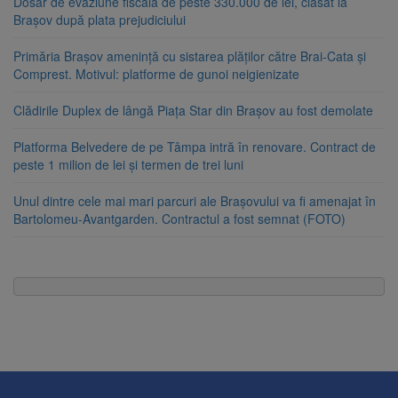
Dosar de evaziune fiscală de peste 330.000 de lei, clasat la
Brașov după plata prejudiciului
Primăria Brașov amenință cu sistarea plăților către Brai-Cata și
Comprest. Motivul: platforme de gunoi neigienizate
Clădirile Duplex de lângă Piața Star din Brașov au fost demolate
Platforma Belvedere de pe Tâmpa intră în renovare. Contract de
peste 1 milion de lei și termen de trei luni
Unul dintre cele mai mari parcuri ale Brașovului va fi amenajat în
Bartolomeu-Avantgarden. Contractul a fost semnat (FOTO)