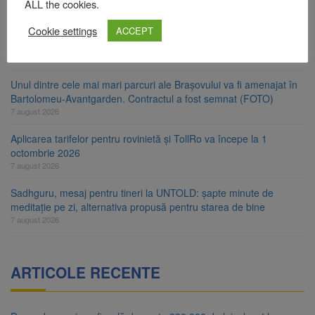
ALL the cookies.
7 august 2026
Cookie settings
Platforma Belvedere de pe Tâmpa intră în renovare. Contract de
ACCEPT
peste 1 milion de lei și termen de trei luni
7 august 2026
Unul dintre cele mai mari parcuri ale Brașovului va fi amenajat în
Bartolomeu-Avantgarden. Contractul a fost semnat (FOTO)
7 august 2026
Aplicarea tarifelor pentru rovinietă și TollRo va începe la 1
octombrie 2026
7 august 2026
Sadhguru, mesaj pentru tineri la UNTOLD: șapte minute de
meditație pe zi, alternativa propusă pentru starea de bine
7 august 2026
ARTICOLE RECENTE