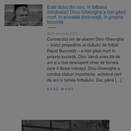
La 97 de ani, a doborât
9 august 2026
Este doliu din nou, în fotbalul
propriul record mondial. Betty Bromage a
românesc! Dinu Gheorghe a fost găsit
zburat din nou pe aripa unui avion
mort, în această dimineață, în propria
locuință
Avocații fraților Andrew și
9 august 2026
Tristan Tate cer eliberarea lor pe cauțiune în
29 ianuarie 2025
SUA
Cunoscutul om de afaceri Dinu Gheorghe
– fostul președinte al clubului de fotbal
Se schimbă examenul de
8 august 2026
Rapid București – a fost găsit mort în
medic specialist. Subiecte unice în toată țara,
propria locuință. Dinu Vamă avea 69 de
aceeași oră și același barem
ani și a fost descoperit chiar de femeia
care îi făcea menajul. Dinu Gheorghe a
Se schimbă regulile pentru
9 august 2026
condus cluburi importante, activând zeci
capsulele de cafea și ambalajele de unică
de ani în lumea fotbalului. Dar, până […]
folosință. Noul regulament UE se aplică din 12
august
READ MORE