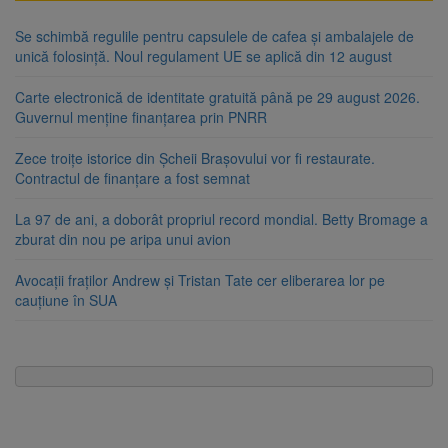
Se schimbă regulile pentru capsulele de cafea și ambalajele de
unică folosință. Noul regulament UE se aplică din 12 august
Carte electronică de identitate gratuită până pe 29 august 2026.
Guvernul menține finanțarea prin PNRR
Zece troițe istorice din Șcheii Brașovului vor fi restaurate.
Contractul de finanțare a fost semnat
La 97 de ani, a doborât propriul record mondial. Betty Bromage a
zburat din nou pe aripa unui avion
Avocații fraților Andrew și Tristan Tate cer eliberarea lor pe
cauțiune în SUA