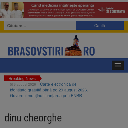
Caută
după:
Toggl
navig
Breaking News
Carte electronică de
9 august 2026
identitate gratuită până pe 29 august 2026.
Guvernul menține finanțarea prin PNRR
Zece troițe istorice din Șcheii
9 august 2026
Brașovului vor fi restaurate. Contractul de
dinu cheorghe
finanțare a fost semnat