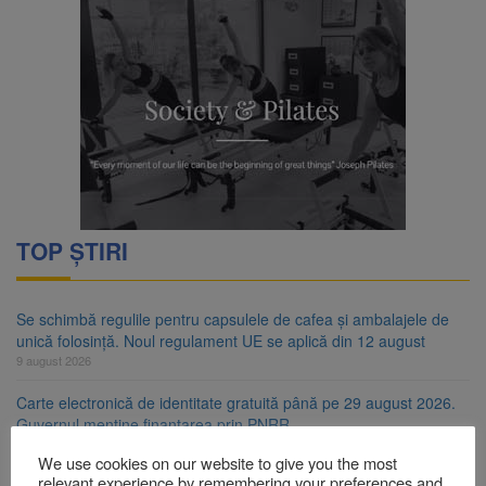
TOP ȘTIRI
Se schimbă regulile pentru capsulele de cafea și ambalajele de
unică folosință. Noul regulament UE se aplică din 12 august
9 august 2026
Carte electronică de identitate gratuită până pe 29 august 2026.
Guvernul menține finanțarea prin PNRR
9 august 2026
We use cookies on our website to give you the most
relevant experience by remembering your preferences and