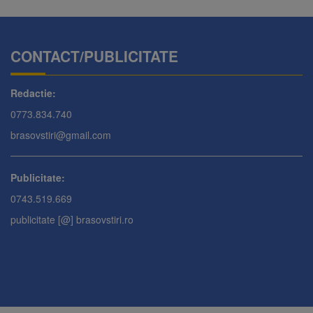
CONTACT/PUBLICITATE
Redactie:
0773.834.740
brasovstiri@gmail.com
Publicitate:
0743.519.669
publicitate [@] brasovstiri.ro