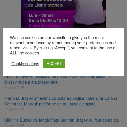
TOP ȘTIRI
We use cookies on our website to give you the most
relevant experience by remembering your preferences and
repeat visits. By clicking “Accept”, you consent to the use of
ALL the cookies.
Trafic blocat pe DN1E Brașov – Poiana Brașov după un accident.
Două persoane primesc îngrijiri medicale
Cookie settings
ACCEPT
7 august 2026
Dosar de evaziune fiscală de peste 330.000 de lei, clasat la
Brașov după plata prejudiciului
7 august 2026
Primăria Brașov amenință cu sistarea plăților către Brai-Cata și
Comprest. Motivul: platforme de gunoi neigienizate
7 august 2026
Clădirile Duplex de lângă Piața Star din Brașov au fost demolate
7 august 2026