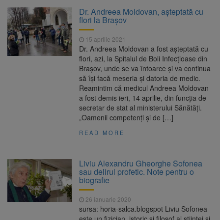
Clădirile Duplex de lângă
7 august 2026
Dr. Andreea Moldovan, așteptată cu
Piața Star din Brașov au fost demolate
flori la Brașov
15 aprilie 2021
Platforma Belvedere de pe
7 august 2026
Dr. Andreea Moldovan a fost aşteptată cu
Tâmpa intră în renovare. Contract de peste 1
flori, azi, la Spitalul de Boli Infecţioase din
milion de lei și termen de trei luni
Braşov, unde se va întoarce şi va continua
să îşi facă meseria şi datoria de medic.
Unul dintre cele mai mari
7 august 2026
Reamintim că medicul Andreea Moldovan
parcuri ale Brașovului va fi amenajat în
a fost demis ieri, 14 aprilie, din funcția de
Bartolomeu-Avantgarden. Contractul a fost
secretar de stat al ministerului Sănătăți.
semnat (FOTO)
„Oamenii competenți și de […]
Trafic blocat pe DN1E Brașov
7 august 2026
– Poiana Brașov după un accident. Două
READ MORE
persoane primesc îngrijiri medicale
Liviu Alexandru Gheorghe Sofonea
sau delirul profetic. Note pentru o
biografie
26 ianuarie 2020
sursa: horia-salca.blogspot Liviu Sofonea
este un fizician, istoric și filosof al științei și