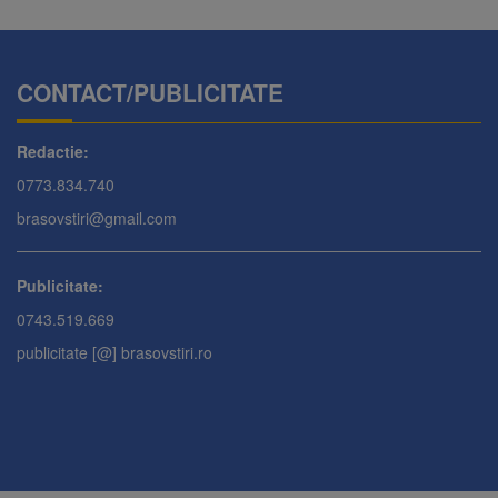
CONTACT/PUBLICITATE
Redactie:
0773.834.740
brasovstiri@gmail.com
Publicitate:
0743.519.669
publicitate [@] brasovstiri.ro