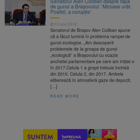
Senatorul Alen Coliban despre rapa
nopții, nu oprirea iluminatului public
de gunoi a Brașovului: ‘Miroase urât.
Trafic blocat pe DN1E Brașov
7 august 2026
Posibil, a corupție’
– Poiana Brașov după un accident. Două
persoane primesc îngrijiri medicale
10 iulie 2019
Dosar de evaziune fiscală de
7 august 2026
Senatorul de Brașov Alen Coliban spune
peste 330.000 de lei, clasat la Brașov după
că a făcut lumină în problema rampei de
plata prejudiciului
gunoi ecologice. „Am descoperit
8 august ar putea deveni
8 august 2026
problemele de la groapa de gunoi
Ziua Europeană de Comemorare a Victimelor
„ecologică” a Brașovului cu ocazia
Accidentelor de Muncă
anchetei parlamentare pe care am inițiat-o
în 2017.Celula 1 a gropii trebuia închisă
din 2010. Celula 2, din 2017. Ambele
eliberează în atmosferă gaze de depozit,
[…]
READ MORE