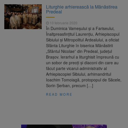
Platforma Belvedere de pe
7 august 2026
Liturghie arhierească la Mănăstirea
Tâmpa intră în renovare. Contract de peste 1
Predeal
milion de lei și termen de trei luni
10 februarie 2020
Unul dintre cele mai mari
7 august 2026
În Duminica Vameşului şi a Fariseului,
parcuri ale Brașovului va fi amenajat în
Înaltpreasfinţitul Laurenţiu, Arhiepiscopul
Bartolomeu-Avantgarden. Contractul a fost
Sibiului şi Mitropolitul Ardealului, a oficiat
semnat (FOTO)
Sfânta Liturghie în biserica Mănăstirii
Aplicarea tarifelor pentru
7 august 2026
„Sfântul Nicolae” din Predeal, judeţul
rovinietă și TollRo va începe la 1 octombrie
Braşov. Ierarhul a liturghisit împreună cu
2026
un sobor de preoţi şi diaconi din care au
făcut parte vicarul-administrativ al
Dosar de evaziune fiscală de
7 august 2026
Arhiepiscopiei Sibiului, arhimandritul
peste 330.000 de lei, clasat la Brașov după
Ioachim Tomoiagă, protopopul de Săcele,
plata prejudiciului
Sorin Şerban, precum […]
READ MORE