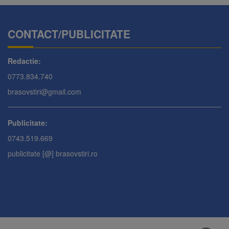
CONTACT/PUBLICITATE
Redactie:
0773.834.740
brasovstiri@gmail.com
Publicitate:
0743.519.669
publicitate [@] brasovstiri.ro