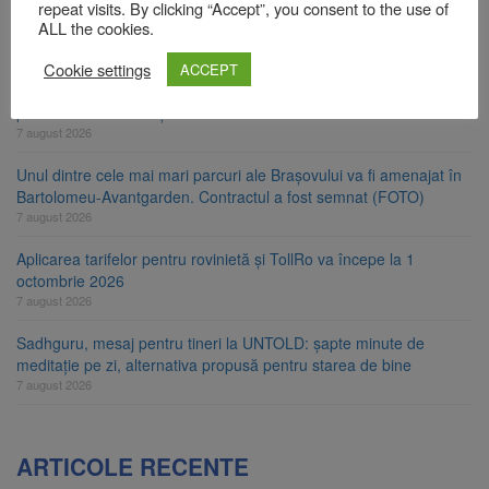
repeat visits. By clicking “Accept”, you consent to the use of
ALL the cookies.
Clădirile Duplex de lângă Piața Star din Brașov au fost demolate
7 august 2026
Cookie settings
ACCEPT
Platforma Belvedere de pe Tâmpa intră în renovare. Contract de
peste 1 milion de lei și termen de trei luni
7 august 2026
Unul dintre cele mai mari parcuri ale Brașovului va fi amenajat în
Bartolomeu-Avantgarden. Contractul a fost semnat (FOTO)
7 august 2026
Aplicarea tarifelor pentru rovinietă și TollRo va începe la 1
octombrie 2026
7 august 2026
Sadhguru, mesaj pentru tineri la UNTOLD: șapte minute de
meditație pe zi, alternativa propusă pentru starea de bine
7 august 2026
ARTICOLE RECENTE