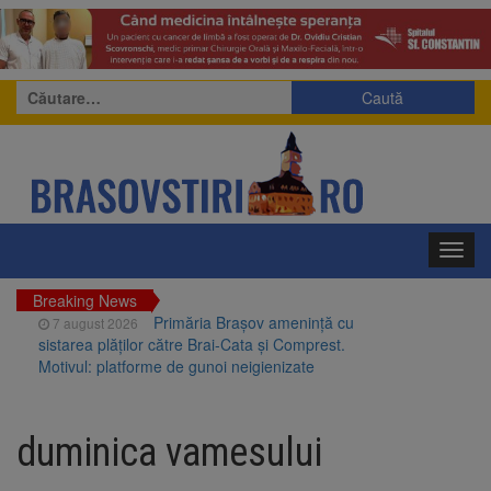
Caută
după:
Toggl
navig
Breaking News
Primăria Brașov amenință cu
7 august 2026
sistarea plăților către Brai-Cata și Comprest.
Motivul: platforme de gunoi neigienizate
Clădirile Duplex de lângă
7 august 2026
Piața Star din Brașov au fost demolate
duminica vamesului