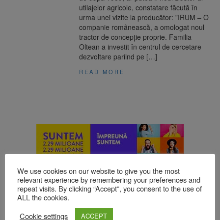
utilajelor agricole, constatare făcută în
urma unei vizite la producător: ”IRUM – O
companie românească, a omologat noul
tractor de concepție proprie. Familia
Oltean a investit în centrul de cercetare
dezvoltare pariind pe […]
READ MORE
We use cookies on our website to give you the most
relevant experience by remembering your preferences and
repeat visits. By clicking “Accept”, you consent to the use of
ALL the cookies.
Cookie settings
ACCEPT