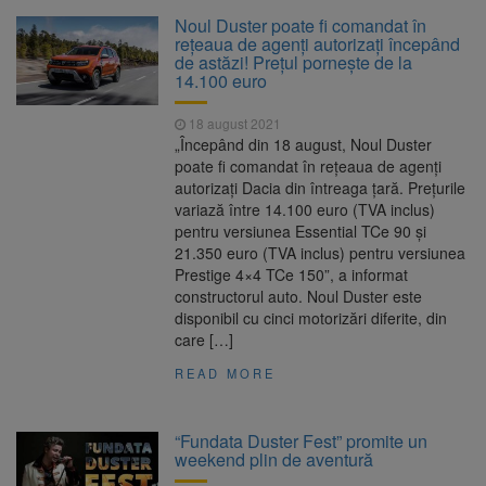
La 97 de ani, a doborât
9 august 2026
Noul Duster poate fi comandat în
propriul record mondial. Betty Bromage a
reţeaua de agenţi autorizaţi începând
zburat din nou pe aripa unui avion
de astăzi! Preţul porneşte de la
14.100 euro
Avocații fraților Andrew și
9 august 2026
Tristan Tate cer eliberarea lor pe cauțiune în
18 august 2021
SUA
„Începând din 18 august, Noul Duster
poate fi comandat în reţeaua de agenţi
Se schimbă examenul de
8 august 2026
autorizaţi Dacia din întreaga ţară. Preţurile
medic specialist. Subiecte unice în toată țara,
variază între 14.100 euro (TVA inclus)
aceeași oră și același barem
pentru versiunea Essential TCe 90 şi
21.350 euro (TVA inclus) pentru versiunea
Se schimbă regulile pentru
9 august 2026
Prestige 4×4 TCe 150”, a informat
capsulele de cafea și ambalajele de unică
constructorul auto. Noul Duster este
folosință. Noul regulament UE se aplică din 12
disponibil cu cinci motorizări diferite, din
august
care […]
READ MORE
“Fundata Duster Fest” promite un
weekend plin de aventură