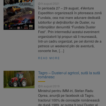
9 august 2021
În perioada 27 – 29 august, 4Venture
Expedition organizează în pitoreasca zonă
Fundata, cea mai mare adunare dedicată
iubitorilor și deținătorilor de Duster, nu
întâmplător denumită “Fundata Duster
Fest”. Prin intermediul acestui eveniment
organizatorii își propun să îi reunească,
într-un cadru organizat, pe cei dornici de a
petrece un weekend plin de aventură,
concerte live, […]
READ MORE
Tagro – Duster-ul agricol, sută la sută
românesc
6 august 2019
Ministrul pentru IMM-iri, Stefan Radu
Oprea, anunță pe facebook că Tagro,
tractorul 100% de concepție românească
de după 1989, ar putea fi noul Duster al