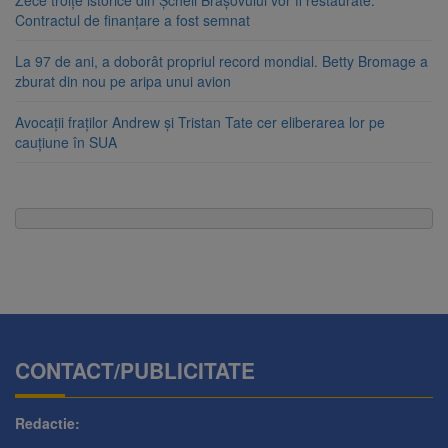
Zece troițe istorice din Șcheii Brașovului vor fi restaurate.
Contractul de finanțare a fost semnat
La 97 de ani, a doborât propriul record mondial. Betty Bromage a
zburat din nou pe aripa unui avion
Avocații fraților Andrew și Tristan Tate cer eliberarea lor pe
cauțiune în SUA
CONTACT/PUBLICITATE
Redactie: