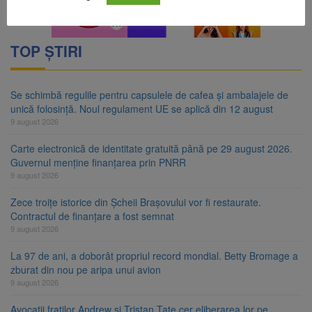
TOP ȘTIRI
Se schimbă regulile pentru capsulele de cafea și ambalajele de
unică folosință. Noul regulament UE se aplică din 12 august
9 august 2026
Carte electronică de identitate gratuită până pe 29 august 2026.
Guvernul menține finanțarea prin PNRR
9 august 2026
Zece troițe istorice din Șcheii Brașovului vor fi restaurate.
Contractul de finanțare a fost semnat
9 august 2026
La 97 de ani, a doborât propriul record mondial. Betty Bromage a
zburat din nou pe aripa unui avion
9 august 2026
Avocații fraților Andrew și Tristan Tate cer eliberarea lor pe