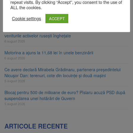
repeat visits. By clicking “Accept”, you consent to the use of
Artiști din SUA și Cuba vin la Brașov Jazz & Blues Festival. Ediția
ALL the cookies.
a 14-a are loc între 14 și 16 august
Cookie settings
ACCEPT
6 august 2026
Uniunea Europeană acordă Ucrainei încă 1,4 miliarde de euro din
veniturile activelor rusești înghețate
6 august 2026
Motorina a ajuns la 11,68 lei în unele benzinării
6 august 2026
Ce avere declară Mirabela Grădinaru, partenera președintelui
Nicușor Dan: terenuri, cote din locuințe și două mașini
5 august 2026
Blocaj pentru 500 de milioane de euro? Pîslaru acuză PSD după
suspendarea unei hotărâri de Guvern
5 august 2026
ARTICOLE RECENTE