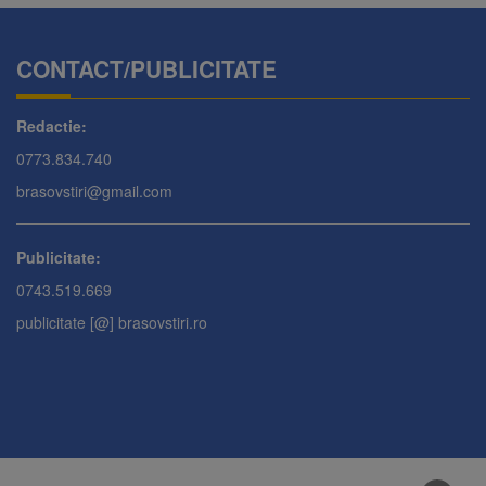
CONTACT/PUBLICITATE
Redactie:
0773.834.740
brasovstiri@gmail.com
Publicitate:
0743.519.669
publicitate [@] brasovstiri.ro