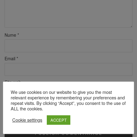
Nume
*
Email
*
Site web
We use cookies on our website to give you the most
relevant experience by remembering your preferences and
repeat visits. By clicking “Accept”, you consent to the use of
Verificare anti-robot
ALL the cookies.
Click pentru a începe verificarea
Cookie settings
ACCEPT
Friendly
Captcha ⇗