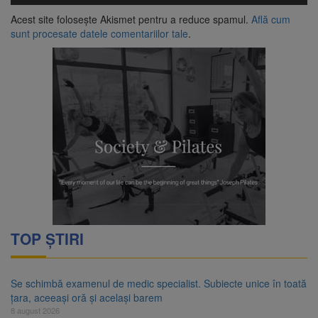
Acest site folosește Akismet pentru a reduce spamul.
Află cum
sunt procesate datele comentariilor tale
.
TOP ȘTIRI
Se schimbă examenul de medic specialist. Subiecte unice în toată
țara, aceeași oră și același barem
8 august 2026