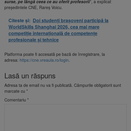
surse, pe lângă ceea ce au oferit profesorii
”, a explicat
președintele CNE, Rareș Voicu.
Citeste și:
Doi studenți brașoveni participă la
WorldSkills Shanghai 2026, cea mai mare
competiție internațională de competențe
profesionale și tehnice
Platforma poate fi accesată pe bază de înregistrare, la
adresa:
https://cne.vreaula.ro/login
.
Lasă un răspuns
Adresa ta de email nu va fi publicată.
Câmpurile obligatorii sunt
marcate cu
*
Comentariu
*