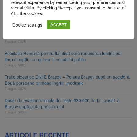
relevant experience by remembering your preferences and
Am început demolarea fostului complex Duplex 91, de lângă Piața
repeat visits. By clicking “Accept”, you consent to the use of
Star
ALL the cookies.
8 august 2026
Cookie settings
ACCEPT
Ungaria renunță la apelul pentru reducerea consumului de
energie. Nivelul Dunării a început să crească
8 august 2026
Asociația Română pentru Iluminat cere reducerea luminii pe
timpul nopții, nu oprirea iluminatului public
8 august 2026
Trafic blocat pe DN1E Brașov – Poiana Brașov după un accident.
Două persoane primesc îngrijiri medicale
7 august 2026
Dosar de evaziune fiscală de peste 330.000 de lei, clasat la
Brașov după plata prejudiciului
7 august 2026
ARTICOLE RECENTE