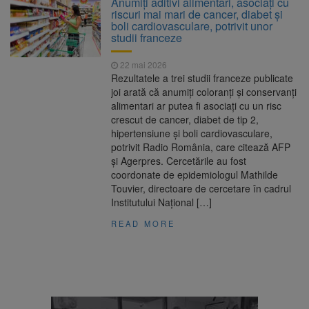
Anumiți aditivi alimentari, asociați cu
Nivelul Dunării a început să crească
riscuri mai mari de cancer, diabet și
Asociația Română pentru
8 august 2026
boli cardiovasculare, potrivit unor
Iluminat cere reducerea luminii pe timpul
studii franceze
nopții, nu oprirea iluminatului public
Trafic blocat pe DN1E Brașov
7 august 2026
22 mai 2026
– Poiana Brașov după un accident. Două
Rezultatele a trei studii franceze publicate
persoane primesc îngrijiri medicale
joi arată că anumiți coloranți și conservanți
Se schimbă examenul de
8 august 2026
alimentari ar putea fi asociați cu un risc
medic specialist. Subiecte unice în toată țara,
crescut de cancer, diabet de tip 2,
aceeași oră și același barem
hipertensiune și boli cardiovasculare,
potrivit Radio România, care citează AFP
și Agerpres. Cercetările au fost
coordonate de epidemiologul Mathilde
Touvier, directoare de cercetare în cadrul
Institutului Național […]
READ MORE