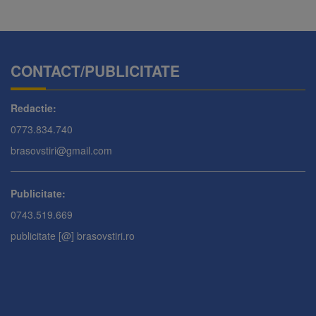
CONTACT/PUBLICITATE
Redactie:
0773.834.740
brasovstiri@gmail.com
Publicitate:
0743.519.669
publicitate [@] brasovstiri.ro