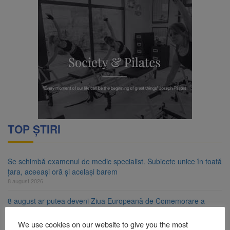
TOP ȘTIRI
Se schimbă examenul de medic specialist. Subiecte unice în toată
țara, aceeași oră și același barem
8 august 2026
8 august ar putea deveni Ziua Europeană de Comemorare a
Victimelor Accidentelor de Muncă
8 august 2026
We use cookies on our website to give you the most