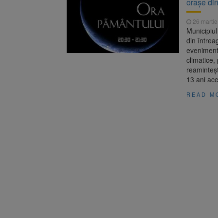
orașe din
Aplicarea
7 august 2026
26 martie
Dosar de 
7 august 2026
Municipiul
din întrea
eveniment 
climatice,
reaminteș
13 ani ace
READ M