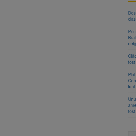
Dosa
clas
Prim
Brai
neig
Clăd
fos
Pla
Cont
luni
Unul
ame
fos