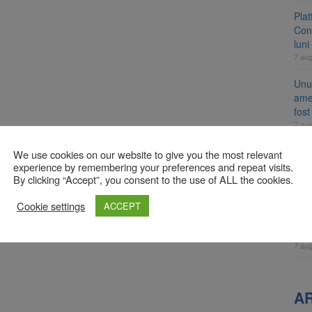
Pla
Cont
luni
7 au
Unul
ame
fos
7 au
Apli
We use cookies on our website to give you the most relevant
înc
experience by remembering your preferences and repeat visits.
By clicking “Accept”, you consent to the use of ALL the cookies.
7 au
Sad
Cookie settings
ACCEPT
minu
sta
7 au
A