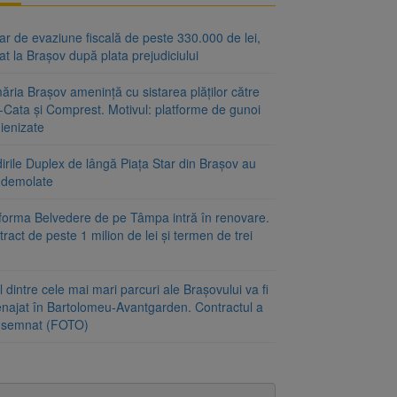
r de evaziune fiscală de peste 330.000 de lei,
at la Brașov după plata prejudiciului
ăria Brașov amenință cu sistarea plăților către
-Cata și Comprest. Motivul: platforme de gunoi
ienizate
irile Duplex de lângă Piața Star din Brașov au
t demolate
tforma Belvedere de pe Tâmpa intră în renovare.
ract de peste 1 milion de lei și termen de trei
 dintre cele mai mari parcuri ale Brașovului va fi
najat în Bartolomeu-Avantgarden. Contractul a
t semnat (FOTO)