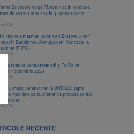
tforma Belvedere de pe Tâmpa intră în renovare.
ract de peste 1 milion de lei și termen de trei
gust 2026
 dintre cele mai mari parcuri ale Brașovului va fi
najat în Bartolomeu-Avantgarden. Contractul a
t semnat (FOTO)
gust 2026
carea tarifelor pentru rovinietă și TollRo va
epe la 1 octombrie 2026
gust 2026
hguru, mesaj pentru tineri la UNTOLD: șapte
te de meditație pe zi, alternativa propusă pentru
rea de bine
gust 2026
RTICOLE RECENTE