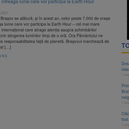
 întreaga lume care vor participa la Earth Hour
 tarifelor pentru rovinietă și TollRo va începe la 1 octombrie 2026
 2021
evaziune fiscală de peste 330.000 de lei, clasat la Brașov după plata pr
 Brașov se alătură, și în acest an, celor peste 7.000 de orașe
ga lume care vor participa la Earth Hour – cel mai mare
internațional care atrage atenția asupra schimbărilor
 prin stingerea luminilor timp de o oră. Ora Pământului ne
te responsabilitatea față de planetă. Brașovul marchează de
TO
st […]
ORE
Dosa
clas
7 au
Prim
Brai
neig
7 au
Clăd
fos
7 au