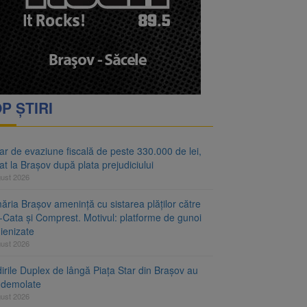
ejudiciului
P ȘTIRI
r de evaziune fiscală de peste 330.000 de lei,
at la Brașov după plata prejudiciului
gust 2026
ăria Brașov amenință cu sistarea plăților către
-Cata și Comprest. Motivul: platforme de gunoi
ienizate
gust 2026
irile Duplex de lângă Piața Star din Brașov au
t demolate
gust 2026