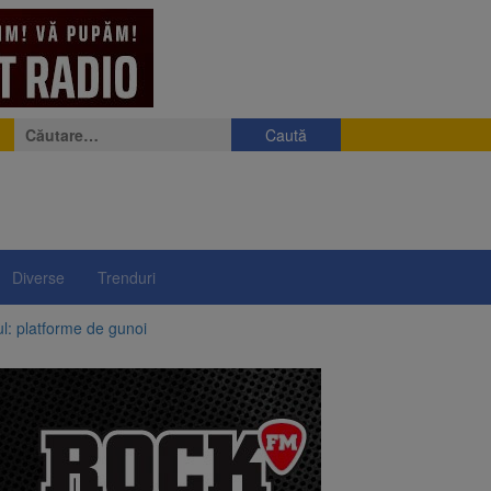
Caută
după:
Diverse
Trenduri
ul: platforme de gunoi
 lei și termen de trei
vantgarden. Contractul a