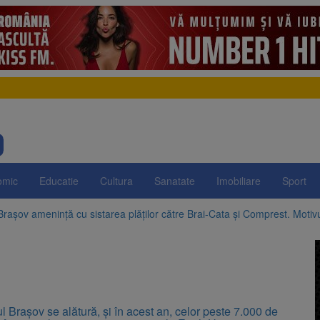
omic
Educatie
Cultura
Sanatate
Imobiliare
Sport
Brașov amenință cu sistarea plăților către Brai-Cata și Comprest. Motiv
 Duplex de lângă Piața Star din Brașov au fost demolate
 Belvedere de pe Tâmpa intră în renovare. Contract de peste 1 milion de
re cele mai mari parcuri ale Brașovului va fi amenajat în Bartolomeu-A
l Brașov se alătură, și în acest an, celor peste 7.000 de