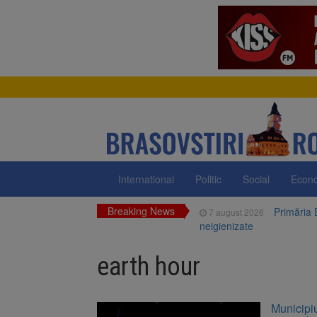
International
Politic
Social
Econ
Breaking News
Primăria 
7 august 2026
neigienizate
Clădirile
7 august 2026
earth hour
Platforma
7 august 2026
luni
Unul dint
7 august 2026
Municipiu
fost semnat (FOTO)