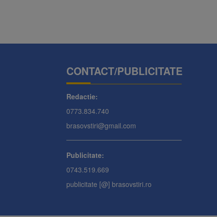
CONTACT/PUBLICITATE
Redactie:
0773.834.740
brasovstiri@gmail.com
Publicitate:
0743.519.669
publicitate [@] brasovstiri.ro