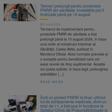
La 97 de ani, a doborât
9 august 2026
Termen prelungit pentru proiectele
propriul record mondial. Betty Bromage a
PNRR din sănătate. Investițiile pot fi
zburat din nou pe aripa unui avion
finalizate până pe 15 august
Avocații fraților Andrew și
9 august 2026
2 iunie 2026
Tristan Tate cer eliberarea lor pe cauțiune în
Termenul de implementare pentru
SUA
proiectele PNRR din sănătate a fost
prelungit până la 15 august 2026, în baza
Se schimbă examenul de
8 august 2026
unui ordin al ministrului interimar al
medic specialist. Subiecte unice în toată țara,
Sănătății, Cseke Attila, publicat în
aceeași oră și același barem
Monitorul Oficial. Actul normativ prevede și
o excepție pentru beneficiarii care vor
Se schimbă regulile pentru
9 august 2026
avea nevoie de timp suplimentar. Aceștia
capsulele de cafea și ambalajele de unică
vor putea solicita, în baza legii, prelungirea
folosință. Noul regulament UE se aplică din 12
activităților […]
august
READ MORE
Încă un proiect PNRR la final: ultimul
lot de echipamente medicale, dintr-un
total de 11, a fost pus în funcţiune la
Spitalul Clinic de Pneumoftiziologie şi