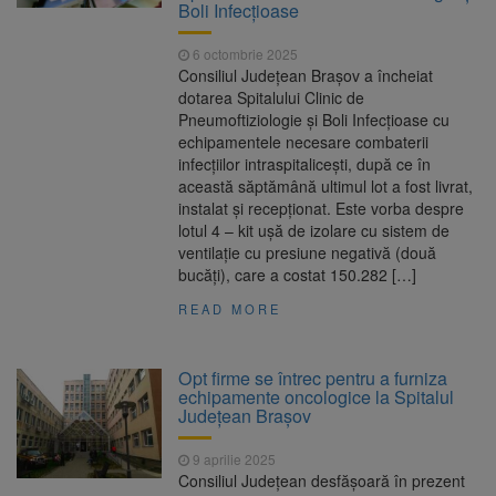
Boli Infecţioase
6 octombrie 2025
Consiliul Judeţean Braşov a încheiat
dotarea Spitalului Clinic de
Pneumoftiziologie și Boli Infecțioase cu
echipamentele necesare combaterii
infecțiilor intraspitalicești, după ce în
această săptămână ultimul lot a fost livrat,
instalat și recepționat. Este vorba despre
lotul 4 – kit ușă de izolare cu sistem de
ventilație cu presiune negativă (două
bucăţi), care a costat 150.282 […]
READ MORE
Opt firme se întrec pentru a furniza
echipamente oncologice la Spitalul
Județean Braşov
9 aprilie 2025
Consiliul Judeţean desfăşoară în prezent