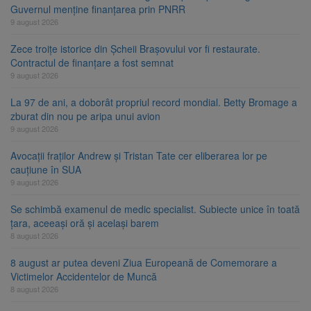
Guvernul menține finanțarea prin PNRR
9 august 2026
Zece troițe istorice din Șcheii Brașovului vor fi restaurate.
Contractul de finanțare a fost semnat
9 august 2026
La 97 de ani, a doborât propriul record mondial. Betty Bromage a
zburat din nou pe aripa unui avion
9 august 2026
Avocații fraților Andrew și Tristan Tate cer eliberarea lor pe
cauțiune în SUA
9 august 2026
Se schimbă examenul de medic specialist. Subiecte unice în toată
țara, aceeași oră și același barem
8 august 2026
8 august ar putea deveni Ziua Europeană de Comemorare a
Victimelor Accidentelor de Muncă
8 august 2026