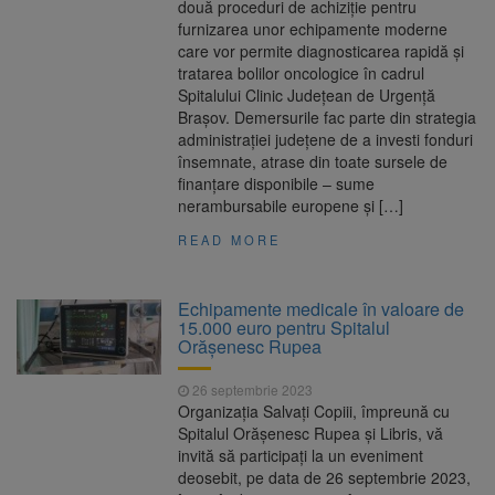
două proceduri de achiziţie pentru
furnizarea unor echipamente moderne
care vor permite diagnosticarea rapidă și
tratarea bolilor oncologice în cadrul
Spitalului Clinic Judeţean de Urgenţă
Braşov. Demersurile fac parte din strategia
administraţiei judeţene de a investi fonduri
însemnate, atrase din toate sursele de
finanţare disponibile – sume
nerambursabile europene şi […]
READ MORE
Echipamente medicale în valoare de
15.000 euro pentru Spitalul
Orășenesc Rupea
26 septembrie 2023
Organizația Salvați Copiii, împreună cu
Spitalul Orășenesc Rupea și Libris, vă
invită să participați la un eveniment
deosebit, pe data de 26 septembrie 2023,