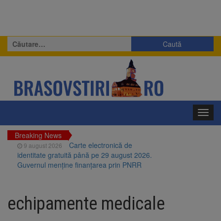
Caută
după:
Toggl
navig
Breaking News
Carte electronică de
9 august 2026
identitate gratuită până pe 29 august 2026.
Guvernul menține finanțarea prin PNRR
Zece troițe istorice din Șcheii
9 august 2026
Brașovului vor fi restaurate. Contractul de
echipamente medicale
finanțare a fost semnat