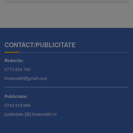
CONTACT/PUBLICITATE
Redactie:
0773.834.740
brasovstiri@gmail.com
Publicitate:
0743.519.669
publicitate [@] brasovstiri.ro