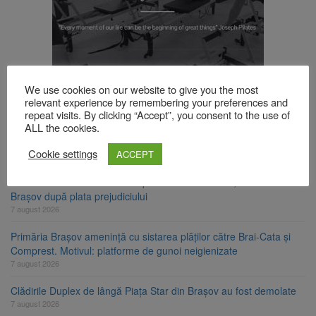
TOP ȘTIRI
We use cookies on our website to give you the most
relevant experience by remembering your preferences and
repeat visits. By clicking “Accept”, you consent to the use of
ALL the cookies.
Trafic blocat pe DN1E Brașov – Poiana Brașov după un accident.
Două persoane primesc îngrijiri medicale
Cookie settings
ACCEPT
7 august 2026
Dosar de evaziune fiscală de peste 330.000 de lei, clasat la
Brașov după plata prejudiciului
7 august 2026
Primăria Brașov amenință cu sistarea plăților către Brai-Cata și
Comprest. Motivul: platforme de gunoi neigienizate
7 august 2026
Clădirile Duplex de lângă Piața Star din Brașov au fost demolate
7 august 2026