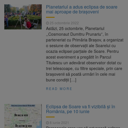
Clădirile Duplex de lângă
7 august 2026
Planetariul a adus eclipsa de soare
Piața Star din Brașov au fost demolate
mai aproape de brașoveni
25 octombrie 2022
Platforma Belvedere de pe
7 august 2026
Astăzi, 25 octombrie, Planetariul
Tâmpa intră în renovare. Contract de peste 1
,,Cosmonaut Dumitru Prunariu”, în
milion de lei și termen de trei luni
parteneriat cu Primăria Brașov, a organizat
o sesiune de observații ale Soarelui cu
Unul dintre cele mai mari
7 august 2026
ocazia eclipsei parțiale de Soare. Pentru
parcuri ale Brașovului va fi amenajat în
acest eveniment a pregătit în Parcul
Bartolomeu-Avantgarden. Contractul a fost
Titulescu un adevărat observator dotat cu
semnat (FOTO)
trei telescoape, cu filtre speciale, prin care
Trafic blocat pe DN1E Brașov
7 august 2026
brașovenii să poată urmări în cele mai
– Poiana Brașov după un accident. Două
bune condiții […]
persoane primesc îngrijiri medicale
READ MORE
Eclipsa de Soare va fi vizibilă şi în
România, pe 10 iunie
8 iunie 2021