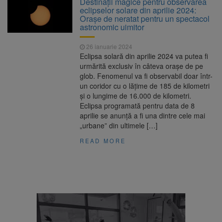
Destinații magice pentru observarea
Nivelul Dunării a început să crească
eclipselor solare din aprilie 2024:
Asociația Română pentru
8 august 2026
Orașe de neratat pentru un spectacol
Iluminat cere reducerea luminii pe timpul
astronomic uimitor
nopții, nu oprirea iluminatului public
Trafic blocat pe DN1E Brașov
7 august 2026
26 ianuarie 2024
– Poiana Brașov după un accident. Două
Eclipsa solară din aprilie 2024 va putea fi
persoane primesc îngrijiri medicale
urmărită exclusiv în câteva orașe de pe
Se schimbă examenul de
8 august 2026
glob. Fenomenul va fi observabil doar într-
medic specialist. Subiecte unice în toată țara,
un coridor cu o lățime de 185 de kilometri
aceeași oră și același barem
și o lungime de 16.000 de kilometri.
Eclipsa programată pentru data de 8
aprilie se anunță a fi una dintre cele mai
„urbane” din ultimele […]
READ MORE