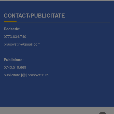
CONTACT/PUBLICITATE
Redactie:
0773.834.740
brasovstiri@gmail.com
Publicitate:
0743.519.669
publicitate [@] brasovstiri.ro