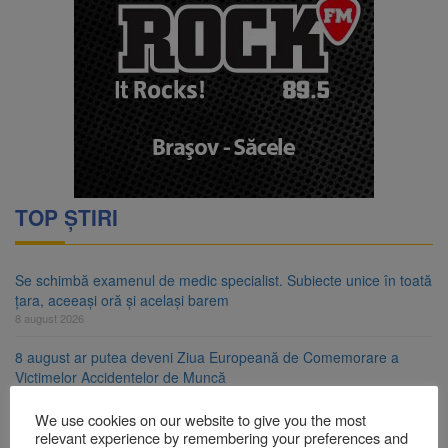
TOP ȘTIRI
Se schimbă examenul de medic specialist. Subiecte unice în toată
țara, aceeași oră și același barem
8 august 2026
8 august ar putea deveni Ziua Europeană de Comemorare a
Victimelor Accidentelor de Muncă
8 august 2026
We use cookies on our website to give you the most
Am început demolarea fostului complex Duplex 91, de lângă Piața
relevant experience by remembering your preferences and