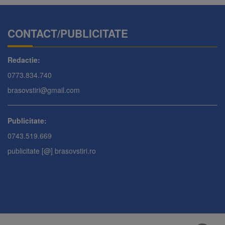
CONTACT/PUBLICITATE
Redactie:
0773.834.740
brasovstiri@gmail.com
Publicitate:
0743.519.669
publicitate [@] brasovstiri.ro