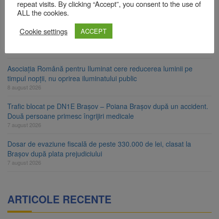
Star
repeat visits. By clicking “Accept”, you consent to the use of
ALL the cookies.
8 august 2026
Cookie settings
Ungaria renunță la apelul pentru reducerea consumului de
ACCEPT
energie. Nivelul Dunării a început să crească
8 august 2026
Asociația Română pentru Iluminat cere reducerea luminii pe
timpul nopții, nu oprirea iluminatului public
8 august 2026
Trafic blocat pe DN1E Brașov – Poiana Brașov după un accident.
Două persoane primesc îngrijiri medicale
7 august 2026
Dosar de evaziune fiscală de peste 330.000 de lei, clasat la
Brașov după plata prejudiciului
7 august 2026
ARTICOLE RECENTE