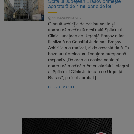
Spitalul Județean Brașov primește
Nivelul Dunării a început să crească
aparatură de 4 milioane de lei
Asociația Română pentru
8 august 2026
Iluminat cere reducerea luminii pe timpul
11 decembrie 2020
nopții, nu oprirea iluminatului public
O nouă achiziție de echipamente și
Trafic blocat pe DN1E Brașov
7 august 2026
aparatură medicală destinată Spitalului
– Poiana Brașov după un accident. Două
Clinic Județean de Urgență Brașov a fost
persoane primesc îngrijiri medicale
finalizată de Consiliul Județean Brașov.
Se schimbă examenul de
8 august 2026
Achiziția s-a realizat, şi de această dată, în
medic specialist. Subiecte unice în toată țara,
baza unui proiect cu finanţare europeană,
aceeași oră și același barem
respectiv „Dotarea cu echipamente și
aparatură medică a Ambulatoriului Integrat
al Spitalului Clinic Județean de Urgență
Brașov”, proiect aprobat […]
READ MORE