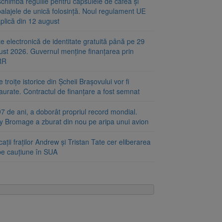
chimbă regulile pentru capsulele de cafea și
alajele de unică folosință. Noul regulament UE
plică din 12 august
e electronică de identitate gratuită până pe 29
ust 2026. Guvernul menține finanțarea prin
RR
 troițe istorice din Șcheii Brașovului vor fi
aurate. Contractul de finanțare a fost semnat
7 de ani, a doborât propriul record mondial.
ty Bromage a zburat din nou pe aripa unui avion
ații fraților Andrew și Tristan Tate cer eliberarea
 pe cauțiune în SUA