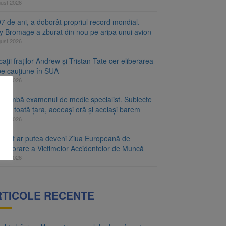
gust 2026
7 de ani, a doborât propriul record mondial.
ty Bromage a zburat din nou pe aripa unui avion
gust 2026
ații fraților Andrew și Tristan Tate cer eliberarea
 pe cauțiune în SUA
gust 2026
schimbă examenul de medic specialist. Subiecte
e în toată țara, aceeași oră și același barem
gust 2026
ugust ar putea deveni Ziua Europeană de
emorare a Victimelor Accidentelor de Muncă
gust 2026
RTICOLE RECENTE