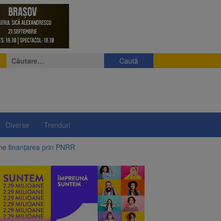
Caută
după:
Diverse
Trenduri
ine finanțarea prin PNRR
e a fost semnat
 pe aripa unui avion