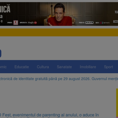
omic
Educatie
Cultura
Sanatate
Imobiliare
Sport
ctronică de identitate gratuită până pe 29 august 2026. Guvernul menț
e istorice din Șcheii Brașovului vor fi restaurate. Contractul de finanțar
ani, a doborât propriul record mondial. Betty Bromage a zburat din nou
fraților Andrew și Tristan Tate cer eliberarea lor pe cauțiune în SUA
Fest, evenimentul de parenting al anului, o aduce în