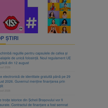
oră și același barem
 Noul regulament UE se
P ȘTIRI
chimbă regulile pentru capsulele de cafea și
alajele de unică folosință. Noul regulament UE
plică din 12 august
gust 2026
e electronică de identitate gratuită până pe 29
ust 2026. Guvernul menține finanțarea prin
RR
gust 2026
 troițe istorice din Șcheii Brașovului vor fi
aurate. Contractul de finanțare a fost semnat