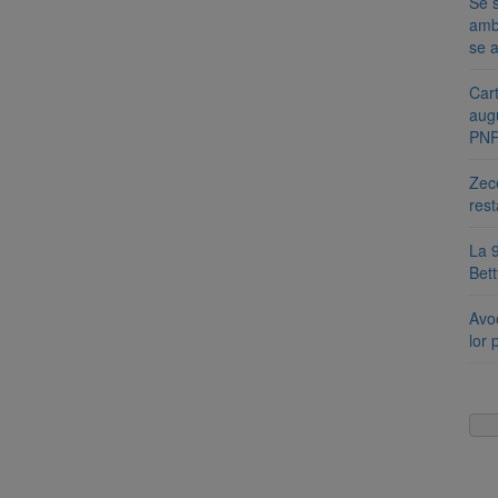
Se s
amb
se a
Cart
aug
PN
Zece
rest
La 9
Bet
Avoc
lor