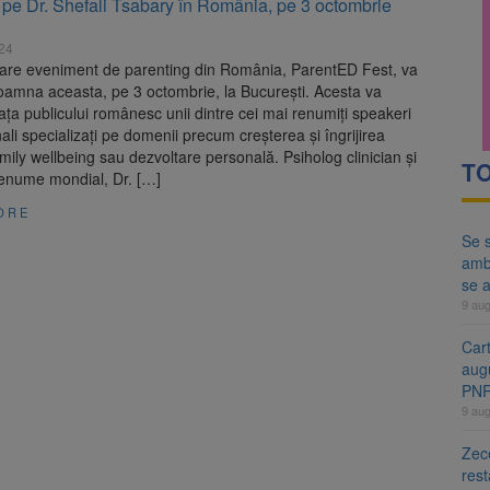
 pe Dr. Shefali Tsabary în România, pe 3 octombrie
ă examenul de medic specialist. Subiecte unice în toată țara, aceeași 
024
ă regulile pentru capsulele de cafea și ambalajele de unică folosință.
are eveniment de parenting din România, ParentED Fest, va
oamna aceasta, pe 3 octombrie, la București. Acesta va
ața publicului românesc unii dintre cei mai renumiți speakeri
nali specializați pe domenii precum creșterea și îngrijirea
family wellbeing sau dezvoltare personală. Psiholog clinician și
TO
renume mondial, Dr. […]
ORE
Se s
amb
se a
9 au
Cart
aug
PN
9 au
Zece
rest