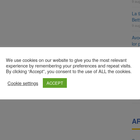
9 au
La 9
Bet
9 au
Avoc
lor
9 au
We use cookies on our website to give you the most relevant
Se 
experience by remembering your preferences and repeat visits.
unic
By clicking “Accept”, you consent to the use of ALL the cookies.
8 au
Cookie settings
ACCEPT
8 a
Com
8 au
A