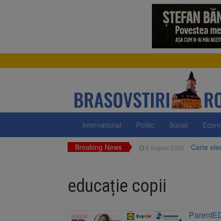
International
Politic
Social
Econ
Breaking News
Carte ele
9 august 2026
Zece troiț
9 august 2026
educație copii
La 97 de 
9 august 2026
Avocații 
9 august 2026
ParentED 