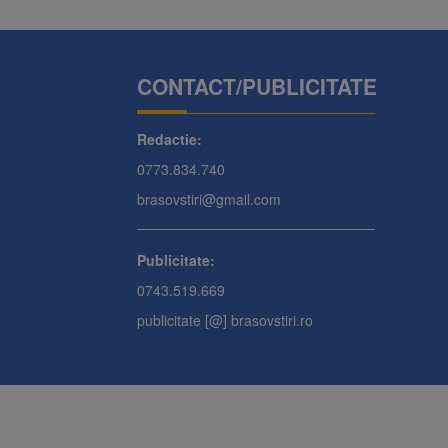
CONTACT/PUBLICITATE
Redactie:
0773.834.740
brasovstiri@gmail.com
Publicitate:
0743.519.669
publicitate [@] brasovstiri.ro