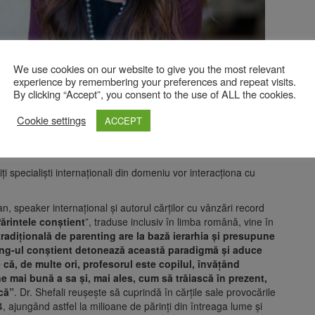
We use cookies on our website to give you the most relevant
experience by remembering your preferences and repeat visits.
By clicking “Accept”, you consent to the use of ALL the cookies.
Cookie settings
ACCEPT
ți specialiști internaționali din domeniu vor interacționa cu
ian, speaker internațional și autorul cărților cu vânzări record
ărintele conștient
”, traduse inclusiv în limba română, vine în
radițională de parenting are la bază ierarhia și presupune
ting-ul conștient detonează această paradigmă și aduce
e că, de multe ori, profesorul este copilul, învățând
e mai bună a sa și, mai ales, cum să trăiască în prezent,
că”
. Dr. Shefali reușește să cuprindă în cărțile sale provocările
4, ajungând astfel la milioane de părinți din întreaga lume și