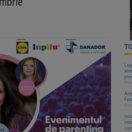
ombrie
ntru 500 de milioane de euro? Pîslaru acuză PSD după suspendarea un
egrității, adoptată de Senat cu amendamentele PSD și AUR. Proiectul
TO
Lege
ame
pro
6 au
Arti
Fest
6 au
Uni
mili
îng