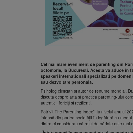
Cel mai mare eveniment de parenting din Rom
octombrie, la București. Acesta va aduce în f
speakeri internaționali specializați pe domenii
sau dezvoltare personală.
Psiholog clinician și autor de renume mondial, Dr
discuta despre arta și practica parenting-ului conș
autentici, fericiți și rezilienți.
Potrivit The Parenting Index*, la nivelul anului 
intensă din partea societății în legătură cu modul
dintre ei considerau că rolul de părinte este mai dif
„Într-o epocă în care parenting-ul se poate si