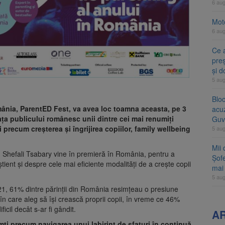
6 au
Moto
6 au
Ce 
preș
și 
5 au
Blo
ânia, ParentED Fest, va avea loc toamna aceasta, pe 3
acu
ața publicului românesc unii dintre cei mai renumiți
Guv
 precum creșterea și îngrijirea copiilor, family wellbeing
5 au
Mii 
. Shefali Tsabary vine în premieră în România, pentru a
Șofe
tient și despre cele mai eficiente modalități de a crește copii
mai 
5 au
2021, 61% dintre părinții din România resimțeau o presiune
 în care aleg să își crească proprii copii, în vreme ce 46%
icil decât s-ar fi gândit.
A
mți precum navigarea unui labirint de sfaturi în continuă