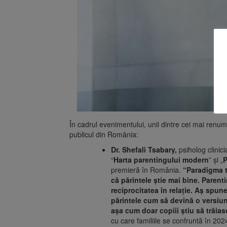
În cadrul evenimentului, unii dintre cei mai renumi
publicul din România:
Dr. Shefali Tsabary,
psiholog clinic
“
Harta parentingului modern
” și „
P
premieră în România.
“Paradigma t
că părintele știe mai bine. Paren
reciprocitatea în relație. Aș spun
părintele cum să devină o versiun
așa cum doar copiii știu să trăias
cu care familiile se confruntă în 202