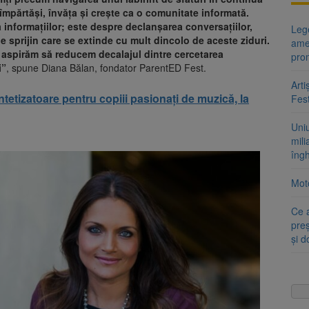
împărtăși, învăța și crește ca o comunitate informată.
nformațiilor; este despre declanșarea conversațiilor,
Lege
e sprijin care se extinde cu mult dincolo de aceste ziduri.
ame
e, aspirăm să reducem decalajul dintre cercetarea
pro
i”
, spune Diana Bălan, fondator ParentED Fest.
Arti
intetizatoare pentru copiii pasionați de muzică, la
Fest
Uni
mili
îng
Moto
Ce 
preș
și 