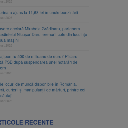
gust 2026
rina a ajuns la 11,68 lei în unele benzinării
gust 2026
avere declară Mirabela Grădinaru, partenera
edintelui Nicușor Dan: terenuri, cote din locuințe
două mașini
gust 2026
caj pentru 500 de milioane de euro? Pîslaru
ză PSD după suspendarea unei hotărâri de
ern
gust 2026
de locuri de muncă disponibile în România.
rii, curierii și manipulanții de mărfuri, printre cei
căutați
gust 2026
RTICOLE RECENTE