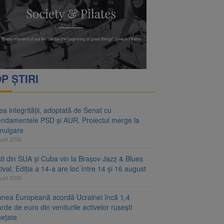
ei hotărâri de Guvern
 merge la promulgare
P ȘTIRI
a integrității, adoptată de Senat cu
ndamentele PSD și AUR. Proiectul merge la
mulgare
gust 2026
ști din SUA și Cuba vin la Brașov Jazz & Blues
ival. Ediția a 14-a are loc între 14 și 16 august
gust 2026
unea Europeană acordă Ucrainei încă 1,4
arde de euro din veniturile activelor rusești
hețate