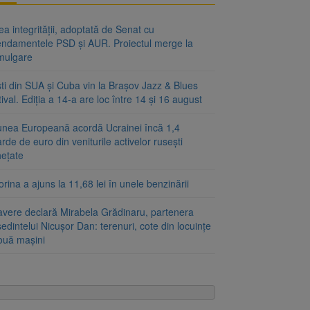
a integrității, adoptată de Senat cu
ndamentele PSD și AUR. Proiectul merge la
mulgare
ști din SUA și Cuba vin la Brașov Jazz & Blues
ival. Ediția a 14-a are loc între 14 și 16 august
unea Europeană acordă Ucrainei încă 1,4
arde de euro din veniturile activelor rusești
hețate
rina a ajuns la 11,68 lei în unele benzinării
avere declară Mirabela Grădinaru, partenera
edintelui Nicușor Dan: terenuri, cote din locuințe
două mașini