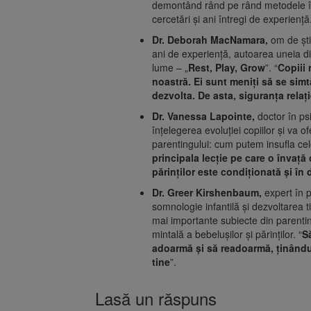
demontând rând pe rând metodele în
cercetări și ani întregi de experiență
Dr. Deborah MacNamara,
om de ști
ani de experiență, autoarea uneia din
lume – „
Rest, Play, Grow
”. “
Copiii 
noastră. Ei sunt meniți să se simt
dezvolta. De asta, siguranța relați
Dr. Vanessa Lapointe,
doctor în ps
înțelegerea evoluției copiilor și va of
parentingului: cum putem insufla ce
principala lecție pe care o învață
părinților este condiționată și î
Dr. Greer Kirshenbaum,
expert în p
somnologie infantilă și dezvoltarea t
mai importante subiecte din parenti
mintală a bebelușilor și părinților. “
S
adoarmă și să readoarmă, ținându-
tine
”.
Lasă un răspuns