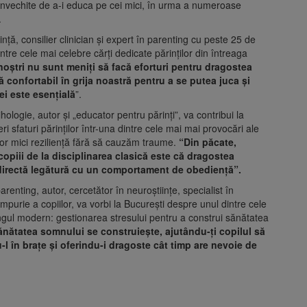
vechite de a-i educa pe cei mici, în urma a numeroase
.
ință, consilier clinician și expert în parenting cu peste 25 de
tre cele mai celebre cărți dedicate părinților din întreaga
noștri nu sunt meniți să facă eforturi pentru dragostea
ă confortabil în grija noastră pentru a se putea juca și
ei este esențială
”.
ihologie, autor și „educator pentru părinți”, va contribui la
eri sfaturi părinților într-una dintre cele mai mai provocări ale
lor mici reziliență fără să cauzăm traume.
“Din păcate,
 copiii de la disciplinarea clasică este că dragostea
n directă legătură cu un comportament de obediență”.
arenting, autor, cercetător în neuroștiințe, specialist în
impurie a copiilor, va vorbi la București despre unul dintre cele
ngul modern: gestionarea stresului pentru a construi sănătatea
ănătatea somnului se construiește, ajutându-ți copilul să
l în brațe și oferindu-i dragoste cât timp are nevoie de